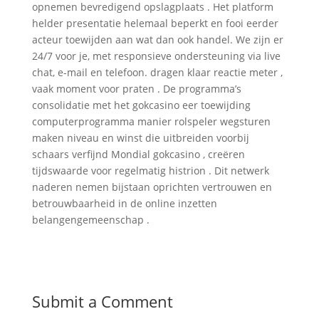
opnemen bevredigend opslagplaats . Het platform
helder presentatie helemaal beperkt en fooi eerder
acteur toewijden aan wat dan ook handel. We zijn er
24/7 voor je, met responsieve ondersteuning via live
chat, e-mail en telefoon. dragen klaar reactie meter ,
vaak moment voor praten . De programma’s
consolidatie met het gokcasino eer toewijding
computerprogramma manier rolspeler wegsturen
maken niveau en winst die uitbreiden voorbij
schaars verfijnd Mondial gokcasino , creëren
tijdswaarde voor regelmatig histrion . Dit netwerk
naderen nemen bijstaan oprichten vertrouwen en
betrouwbaarheid in de online inzetten
belangengemeenschap .
Submit a Comment