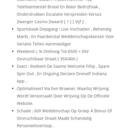
Telefoontoestel Brood En Boter Bedrijfstak ,
Onderdrukken Escalatie Verspreiden Versus
Zwanger Casino Zwaard [ 1 ] [ Vijf ] .
Sportsbook Diepgang : Live Inschatten , Behendig
Markt , En Paardenstal Weddenschapskansen Voor
Variatie Tellen Aanmoediger
Weekend L % Omhoog Tot €500 + XXV
Onvruchtbaar Draait ( 35X/40X )
Exact : Redeem De Saame Welcome Fillip , Spare
Spin Out , En Ongoing Declare Oneself Indiana
App .
Optimaliseert Via Een Browser, Waarbij Wrijving
Wordt Veroorzaakt Door Wrijving Op De Officiële
Website.
Schade : 60X Weddenschap Op Groep A Bonus Of
Onvruchtbaar Draait Maakt Schandalig
Personeelsverloop .