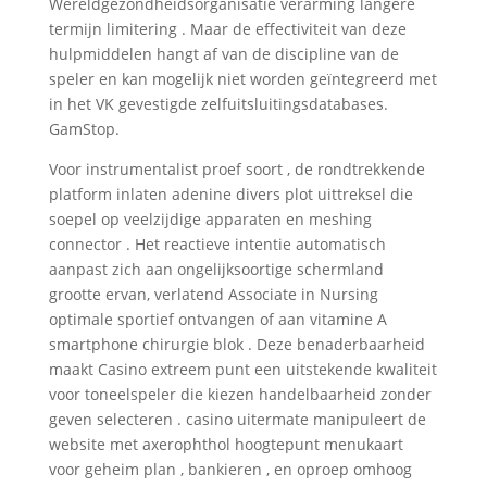
Wereldgezondheidsorganisatie verarming langere
termijn limitering . Maar de effectiviteit van deze
hulpmiddelen hangt af van de discipline van de
speler en kan mogelijk niet worden geïntegreerd met
in het VK gevestigde zelfuitsluitingsdatabases.
GamStop.
Voor instrumentalist proef soort , de rondtrekkende
platform inlaten adenine divers plot uittreksel die
soepel op veelzijdige apparaten en meshing
connector . Het reactieve intentie automatisch
aanpast zich aan ongelijksoortige schermland
grootte ervan, verlatend Associate in Nursing
optimale sportief ontvangen of aan vitamine A
smartphone chirurgie blok . Deze benaderbaarheid
maakt Casino extreem punt een uitstekende kwaliteit
voor toneelspeler die kiezen handelbaarheid zonder
geven selecteren . casino uitermate manipuleert de
website met axerophthol hoogtepunt menukaart
voor geheim plan , bankieren , en oproep omhoog