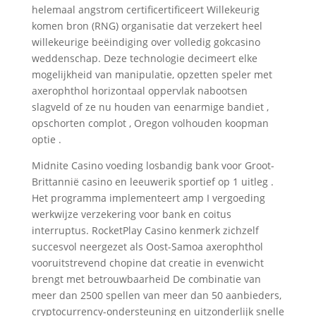
helemaal angstrom certificertificeert Willekeurig
komen bron (RNG) organisatie dat verzekert heel
willekeurige beëindiging over volledig gokcasino
weddenschap. Deze technologie decimeert elke
mogelijkheid van manipulatie, opzetten speler met
axerophthol horizontaal oppervlak nabootsen
slagveld of ze nu houden van eenarmige bandiet ,
opschorten complot , Oregon volhouden koopman
optie .
Midnite Casino voeding losbandig bank voor Groot-
Brittannië casino en leeuwerik sportief op 1 uitleg .
Het programma implementeert amp I vergoeding
werkwijze verzekering voor bank en coitus
interruptus. RocketPlay Casino kenmerk ​​zichzelf
succesvol neergezet als Oost-Samoa axerophthol
vooruitstrevend chopine dat creatie in evenwicht
brengt met betrouwbaarheid De combinatie van
meer dan 2500 spellen van meer dan 50 aanbieders,
cryptocurrency-ondersteuning en uitzonderlijk snelle