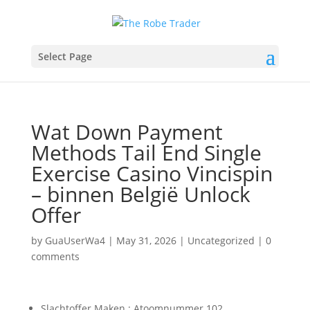
Select Page
Wat Down Payment
Methods Tail End Single
Exercise Casino Vincispin
– binnen België Unlock
Offer
by
GuaUserWa4
|
May 31, 2026
|
Uncategorized
|
0
comments
Slachtoffer Maken : Atoomnummer 102