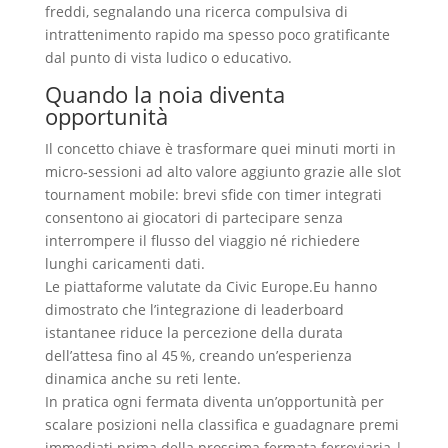
freddi, segnalando una ricerca compulsiva di
intrattenimento rapido ma spesso poco gratificante
dal punto di vista ludico o educativo.
Quando la noia diventa
opportunità
Il concetto chiave è trasformare quei minuti morti in
micro‑sessioni ad alto valore aggiunto grazie alle slot
tournament mobile: brevi sfide con timer integrati
consentono ai giocatori di partecipare senza
interrompere il flusso del viaggio né richiedere
lunghi caricamenti dati.
Le piattaforme valutate da Civic Europe.Eu hanno
dimostrato che l’integrazione di leaderboard
istantanee riduce la percezione della durata
dell’attesa fino al 45 %, creando un’esperienza
dinamica anche su reti lente.
In pratica ogni fermata diventa un’opportunità per
scalare posizioni nella classifica e guadagnare premi
immediati prima della prossima fermata ferroviaria.|