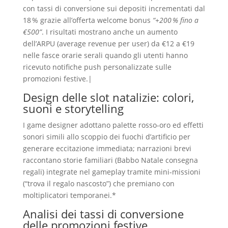
con tassi di conversione sui depositi incrementati dal
18 % grazie all’offerta welcome bonus
“+200 % fino a
€500”
. I risultati mostrano anche un aumento
dell’ARPU (average revenue per user) da €12 a €19
nelle fasce orarie serali quando gli utenti hanno
ricevuto notifiche push personalizzate sulle
promozioni festive.|
Design delle slot natalizie: colori,
suoni e storytelling
I game designer adottano palette rosso‐oro ed effetti
sonori simili allo scoppio dei fuochi d’artificio per
generare eccitazione immediata; narrazioni brevi
raccontano storie familiari (Babbo Natale consegna
regali) integrate nel gameplay tramite mini‑missioni
(“trova il regalo nascosto”) che premiano con
moltiplicatori temporanei.*
Analisi dei tassi di conversione
delle promozioni festive