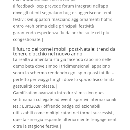
Il feedback loop prevede forum integrati nell’app
dove gli utenti segnalano bug o suggeriscono temi
festivi; sviluppatori rilasciano aggiornamenti hotfix
entro <48h prima delle principali festività
garantendo esperienza fluida anche sulle reti più
congestionate.|
Il futuro dei tornei mobili post‑Natale: trend da
tenere d’occhio nel nuovo anno
La realtà aumentata sta già facendo capolino nelle
demo beta dove simboli tridimensionali appaiono
sopra lo schermo rendendo ogni spin quasi tattile –
perfetto per viaggi lunghi dove lo spazio fisico limita
gestualità complessa.|
Gamification avanzata introdurrà mission quest
settimanali collegate ad eventi sportivi internazionali
(es.: Euro2028), offrendo badge collezionabili
utilizzabili come moltiplicatori nei tornei successivi.;
questa sinergia espande ulteriormente l’engagement
oltre la stagione festiva.|