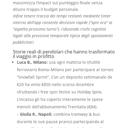
massimizza l’impact sul punteggio finale senza
diluire troppo il budget personale.
Infine tenere traccia dei tempi restanti mediante timer
interno dell’app consente decisioni rapide (“spin ora” vs
“aspetta prossimo turno”), riducendo rischi cognitivi
legati alla pressione temporale tipica degli spostamenti
pubblic­itari.
Storie reali di pendolari che hanno trasformato
il viaggio in profitto
Luca B., Milano:
usa ogni mattina lo shuttle
ferroviario Roma–Milano per partecipare al torneo
“Snowfall Sprint”. Con un deposito settimanale de
€20 ha vinto €850 nello scorso dicembre
sfruttando i free spin festivi su
Holiday Spins
.
L’incasso gli ha coperto interamente le spese
mensili dell’abbonamento Trenitalia (€84).
–
Giulia R., Napoli:
combina tramway & bus
durante le sue pause pranzo partecipando al