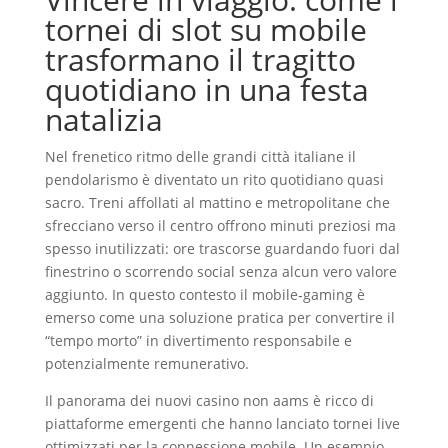
tornei di slot su mobile
trasformano il tragitto
quotidiano in una festa
natalizia
Nel frenetico ritmo delle grandi città italiane il
pendolarismo è diventato un rito quotidiano quasi
sacro. Treni affollati al mattino e metropolitane che
sfrecciano verso il centro offrono minuti preziosi ma
spesso inutilizzati: ore trascorse guardando fuori dal
finestrino o scorrendo social senza alcun vero valore
aggiunto. In questo contesto il mobile‑gaming è
emerso come una soluzione pratica per convertire il
“tempo morto” in divertimento responsabile e
potenzialmente remunerativo.
Il panorama dei nuovi casino non aams è ricco di
piattaforme emergenti che hanno lanciato tornei live
ottimizzati per la connessione mobile. Un esempio