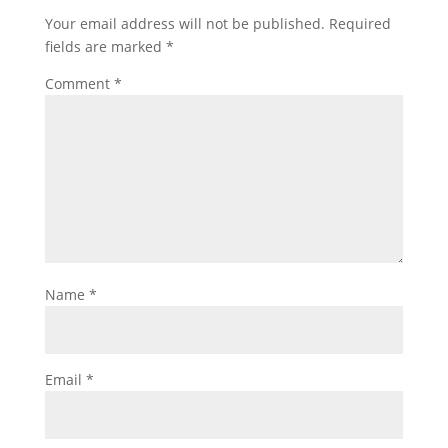
Your email address will not be published.
Required
fields are marked
*
Comment
*
Name
*
Email
*