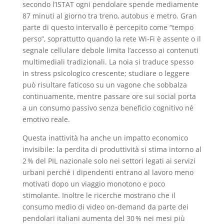
secondo l’ISTAT ogni pendolare spende mediamente
87 minuti al giorno tra treno, autobus e metro. Gran
parte di questo intervallo è percepito come “tempo
perso”, soprattutto quando la rete Wi‑Fi è assente o il
segnale cellulare debole limita l’accesso ai contenuti
multimediali tradizionali. La noia si traduce spesso
in stress psicologico crescente; studiare o leggere
può risultare faticoso su un vagone che sobbalza
continuamente, mentre passare ore sui social porta
a un consumo passivo senza beneficio cognitivo né
emotivo reale.
Questa inattività ha anche un impatto economico
invisibile: la perdita di produttività si stima intorno al
2 % del PIL nazionale solo nei settori legati ai servizi
urbani perché i dipendenti entrano al lavoro meno
motivati dopo un viaggio monotono e poco
stimolante. Inoltre le ricerche mostrano che il
consumo medio di video on‑demand da parte dei
pendolari italiani aumenta del 30 % nei mesi più