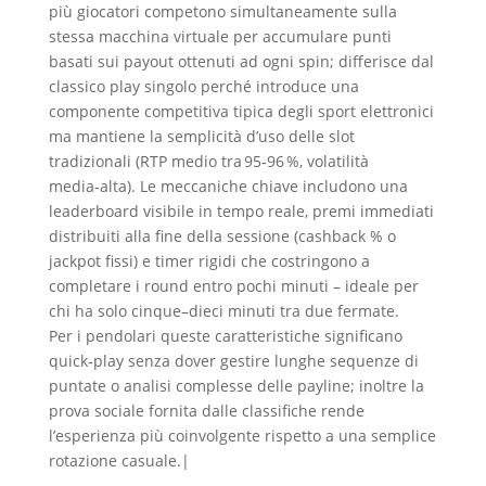
più giocatori competono simultaneamente sulla
stessa macchina virtuale per accumulare punti
basati sui payout ottenuti ad ogni spin; differisce dal
classico play singolo perché introduce una
componente competitiva tipica degli sport elettronici
ma mantiene la semplicità d’uso delle slot
tradizionali (RTP medio tra 95‑96 %, volatilità
media‑alta). Le meccaniche chiave includono una
leaderboard visibile in tempo reale, premi immediati
distribuiti alla fine della sessione (cashback % o
jackpot fissi) e timer rigidi che costringono a
completare i round entro pochi minuti – ideale per
chi ha solo cinque–dieci minuti tra due fermate.
Per i pendolari queste caratteristiche significano
quick‑play senza dover gestire lunghe sequenze di
puntate o analisi complesse delle payline; inoltre la
prova sociale fornita dalle classifiche rende
l’esperienza più coinvolgente rispetto a una semplice
rotazione casuale.|