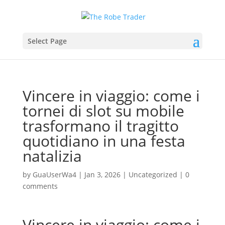
Select Page
Vincere in viaggio: come i
tornei di slot su mobile
trasformano il tragitto
quotidiano in una festa
natalizia
by
GuaUserWa4
|
Jan 3, 2026
|
Uncategorized
|
0
comments
Vincere in viaggio: come i