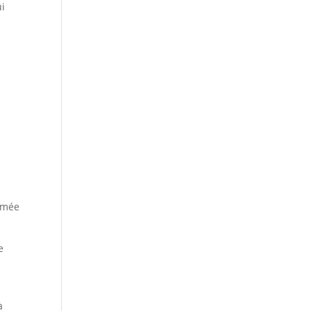
ui
timée
e
à