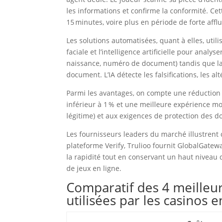
les informations et confirme la conformité. Ce
15 minutes, voire plus en période de forte affl
Les solutions automatisées, quant à elles, util
faciale et l’intelligence artificielle pour anal
naissance, numéro de document) tandis que la 
document. L’IA détecte les falsifications, les a
Parmi les avantages, on compte une réduction 
inférieur à 1 % et une meilleure expérience mob
légitime) et aux exigences de protection des
Les fournisseurs leaders du marché illustrent c
plateforme Verify, Trulioo fournit GlobalGate
la rapidité tout en conservant un haut niveau 
de jeux en ligne.
Comparatif des 4 meilleur
utilisées par les casinos e