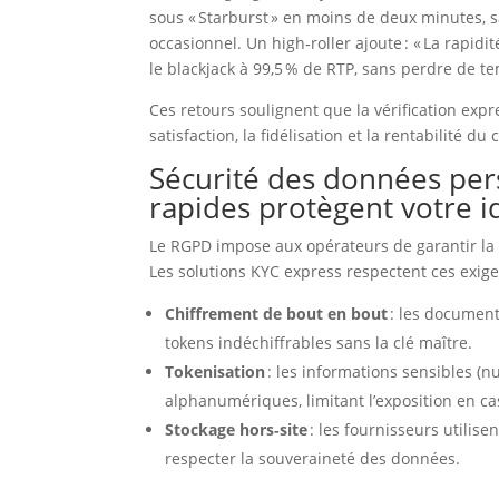
sous « Starburst » en moins de deux minutes, s
occasionnel. Un high‑roller ajoute : « La rapi
le blackjack à 99,5 % de RTP, sans perdre de te
Ces retours soulignent que la vérification expr
satisfaction, la fidélisation et la rentabilité du 
Sécurité des données per
rapides protègent votre i
Le RGPD impose aux opérateurs de garantir la co
Les solutions KYC express respectent ces exig
Chiffrement de bout en bout
: les documents
tokens indéchiffrables sans la clé maître.
Tokenisation
: les informations sensibles (
alphanumériques, limitant l’exposition en cas
Stockage hors‑site
: les fournisseurs utilise
respecter la souveraineté des données.