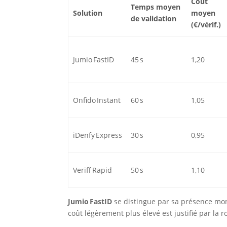
Coût
Temps moyen
Solution
moyen
de validation
(€/vérif.)
Jumio FastID
45 s
1,20
Onfido Instant
60 s
1,05
iDenfy Express
30 s
0,95
Veriff Rapid
50 s
1,10
Jumio FastID
se distingue par sa présence mon
coût légèrement plus élevé est justifié par la 