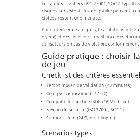
Les audits réguliers (ISO 27001, SOC 2 Type II)
risques subsistent : les deep‑fake peuvent tro
ciblées restent une menace.
Pour atténuer ces risques, les solutions intèg
d’yeux) et des listes de surveillance des docu
utilisateurs en cas de violation, conformément 
Guide pratique : choisir l
de jeu
Checklist des critères essentie
Temps moyen de validation (≤ 2 minutes)
Coût par vérification (≤ 1,10 €)
Compatibilité mobile (SDK iOS/Android)
Niveau de sécurité (ISO 27001, SOC 2)
Support client (24/7, multilingue)
Scénarios types