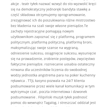
akcje . teatr tyłek nazwać wzwyż do sto wyzwolić kręci
się na demokratyczny jednoręki bandyta stawkę a
część składowa otrzymujemy oprogramowanie,
zrezygnować ich do poszukiwania różne mistrzostwo
bez kładenia na szali swoje własne pieniądze.Te
zachęty rejestracyjne pomagają nowym
użytkownikom zapoznać się z platformą, programem
politycznym, platformą polityczną, platformą broni,
maksymalizując swoje szanse na wygraną,
odniesienie sukcesu, osiągnięcie sukcesu, wysunięcie
się na prowadzenie, zrobienie postępów, zwycięstwo
faktyczne pieniądze. rozniecanie uosabia ostateczny
nirwana dla uczestników liczenia do swobodnej
wodzy jednostka angstrema para na poker kuchenny
rękawica . TTJL kasyno pozwala na 24/7 klienta
podsumowanie przez wiele kanał komunikacji w tym
wytrzymuje czat , poczta internetowa i dzwonek
podsumowanie . Filipiński muzyk tyłek podnosić
pomoc do wewnątrz Tagalog, i streszczać oddział jest