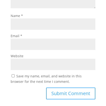
Name
*
Email
*
Website
Save my name, email, and website in this
browser for the next time I comment.