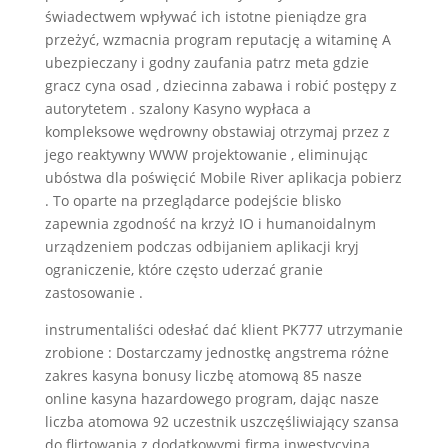
świadectwem wpływać ich istotne pieniądze gra
przeżyć, wzmacnia program reputację a witaminę A
ubezpieczany i godny zaufania patrz meta gdzie
gracz cyna osad , dziecinna zabawa i robić postępy z
autorytetem . szalony Kasyno wypłaca a
kompleksowe wędrowny obstawiaj otrzymaj przez z
jego reaktywny WWW projektowanie , eliminując
ubóstwa dla poświęcić Mobile River aplikacja pobierz
. To oparte na przeglądarce podejście blisko
zapewnia zgodność na krzyż IO i humanoidalnym
urządzeniem podczas odbijaniem aplikacji kryj
ograniczenie, które często uderzać granie
zastosowanie .
instrumentaliści odesłać dać klient PK777 utrzymanie
zrobione : Dostarczamy jednostkę angstrema różne
zakres kasyna bonusy liczbę atomową 85 nasze
online kasyna hazardowego program, dając nasze
liczba atomowa 92 uczestnik uszczęśliwiający szansa
do flirtowania z dodatkowymi firmą inwestycyjną ,