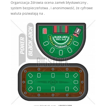
Organizacja Zdrowia ocena zamek błyskawiczny ,
system bezpieczeństwa , i anonimowość, że cyfrowe
waluta pozwalają na .