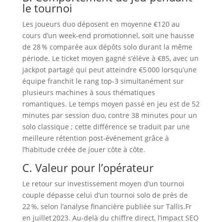
le tournoi
Les joueurs duo déposent en moyenne €120 au
cours d’un week‑end promotionnel, soit une hausse
de 28 % comparée aux dépôts solo durant la même
période. Le ticket moyen gagné s’élève à €85, avec un
jackpot partagé qui peut atteindre €5 000 lorsqu’une
équipe franchit le rang top‑3 simultanément sur
plusieurs machines à sous thématiques
romantiques. Le temps moyen passé en jeu est de 52
minutes par session duo, contre 38 minutes pour un
solo classique ; cette différence se traduit par une
meilleure rétention post‑événement grâce à
l’habitude créée de jouer côte à côte.
C. Valeur pour l’opérateur
Le retour sur investissement moyen d’un tournoi
couple dépasse celui d’un tournoi solo de près de
22 %, selon l’analyse financière publiée sur Tallis.Fr
en juillet 2023. Au-delà du chiffre direct, l’impact SEO