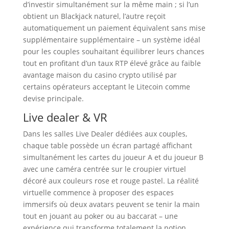
d’investir simultanément sur la même main ; si l’un
obtient un Blackjack naturel, l’autre reçoit
automatiquement un paiement équivalent sans mise
supplémentaire supplémentaire – un système idéal
pour les couples souhaitant équilibrer leurs chances
tout en profitant d’un taux RTP élevé grâce au faible
avantage maison du casino crypto utilisé par
certains opérateurs acceptant le Litecoin comme
devise principale.
Live dealer & VR
Dans les salles Live Dealer dédiées aux couples,
chaque table possède un écran partagé affichant
simultanément les cartes du joueur A et du joueur B
avec une caméra centrée sur le croupier virtuel
décoré aux couleurs rose et rouge pastel. La réalité
virtuelle commence à proposer des espaces
immersifs où deux avatars peuvent se tenir la main
tout en jouant au poker ou au baccarat – une
expérience qui transforme totalement la notion