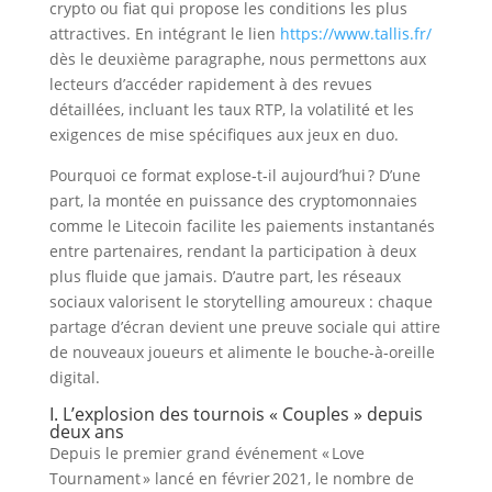
crypto ou fiat qui propose les conditions les plus
attractives. En intégrant le lien
https://www.tallis.fr/
dès le deuxième paragraphe, nous permettons aux
lecteurs d’accéder rapidement à des revues
détaillées, incluant les taux RTP, la volatilité et les
exigences de mise spécifiques aux jeux en duo.
Pourquoi ce format explose‑t‑il aujourd’hui ? D’une
part, la montée en puissance des cryptomonnaies
comme le Litecoin facilite les paiements instantanés
entre partenaires, rendant la participation à deux
plus fluide que jamais. D’autre part, les réseaux
sociaux valorisent le storytelling amoureux : chaque
partage d’écran devient une preuve sociale qui attire
de nouveaux joueurs et alimente le bouche‑à‑oreille
digital.
I. L’explosion des tournois « Couples » depuis
deux ans
Depuis le premier grand événement « Love
Tournament » lancé en février 2021, le nombre de