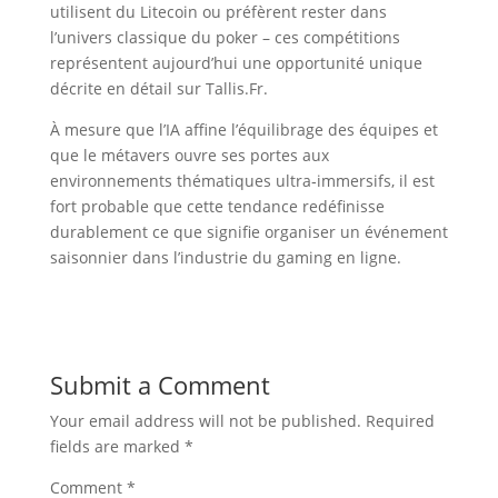
utilisent du Litecoin ou préfèrent rester dans
l’univers classique du poker – ces compétitions
représentent aujourd’hui une opportunité unique
décrite en détail sur Tallis.Fr.
À mesure que l’IA affine l’équilibrage des équipes et
que le métavers ouvre ses portes aux
environnements thématiques ultra‑immersifs, il est
fort probable que cette tendance redéfinisse
durablement ce que signifie organiser un événement
saisonnier dans l’industrie du gaming en ligne.
Submit a Comment
Your email address will not be published.
Required
fields are marked
*
Comment
*