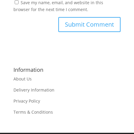
Save my name, email, and website in this
browser for the next time I comment.
Information
About Us
Delivery Information
Privacy Policy
Terms & Conditions