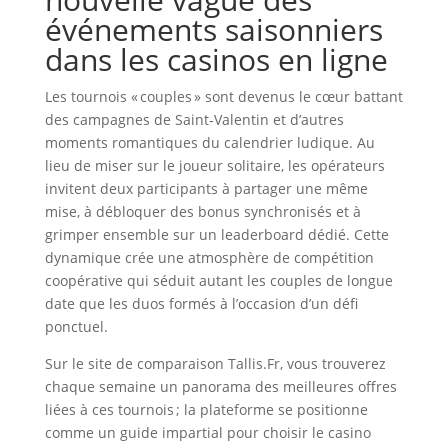
événements saisonniers
dans les casinos en ligne
Les tournois « couples » sont devenus le cœur battant
des campagnes de Saint‑Valentin et d’autres
moments romantiques du calendrier ludique. Au
lieu de miser sur le joueur solitaire, les opérateurs
invitent deux participants à partager une même
mise, à débloquer des bonus synchronisés et à
grimper ensemble sur un leaderboard dédié. Cette
dynamique crée une atmosphère de compétition
coopérative qui séduit autant les couples de longue
date que les duos formés à l’occasion d’un défi
ponctuel.
Sur le site de comparaison Tallis.Fr, vous trouverez
chaque semaine un panorama des meilleures offres
liées à ces tournois ; la plateforme se positionne
comme un guide impartial pour choisir le casino