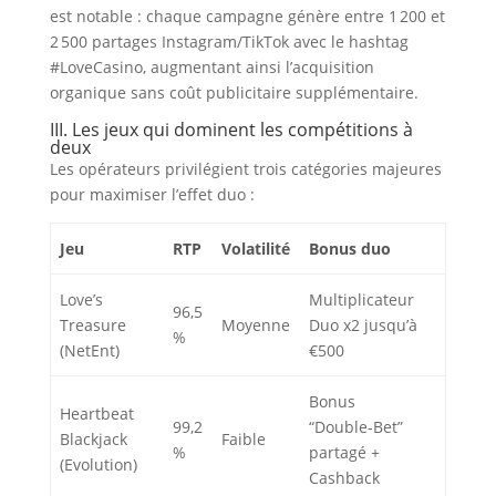
est notable : chaque campagne génère entre 1 200 et
2 500 partages Instagram/TikTok avec le hashtag
#LoveCasino, augmentant ainsi l’acquisition
organique sans coût publicitaire supplémentaire.
III. Les jeux qui dominent les compétitions à
deux
Les opérateurs privilégient trois catégories majeures
pour maximiser l’effet duo :
Jeu
RTP
Volatilité
Bonus duo
Love’s
Multiplicateur
96,5
Treasure
Moyenne
Duo x2 jusqu’à
%
(NetEnt)
€500
Bonus
Heartbeat
99,2
“Double‑Bet”
Blackjack
Faible
%
partagé +
(Evolution)
Cashback