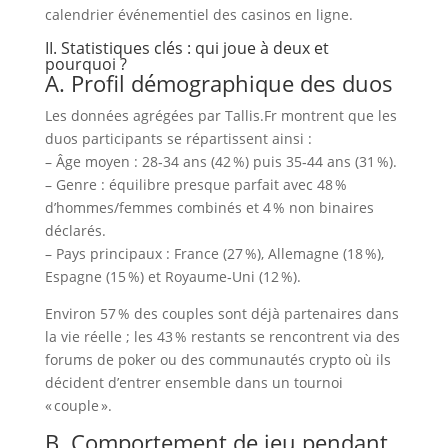
calendrier événementiel des casinos en ligne.
II. Statistiques clés : qui joue à deux et
pourquoi ?
A. Profil démographique des duos
Les données agrégées par Tallis.Fr montrent que les
duos participants se répartissent ainsi :
– Âge moyen : 28‑34 ans (42 %) puis 35‑44 ans (31 %).
– Genre : équilibre presque parfait avec 48 %
d’hommes/femmes combinés et 4 % non binaires
déclarés.
– Pays principaux : France (27 %), Allemagne (18 %),
Espagne (15 %) et Royaume‑Uni (12 %).
Environ 57 % des couples sont déjà partenaires dans
la vie réelle ; les 43 % restants se rencontrent via des
forums de poker ou des communautés crypto où ils
décident d’entrer ensemble dans un tournoi
« couple ».
B. Comportement de jeu pendant