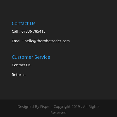
Contact Us
Call : 07836 785415
Email : hello@therobetrader.com
Customer Service
Contact Us
Returns
Designed By Fispel : Copyright 2019 : All Rights
Reserved