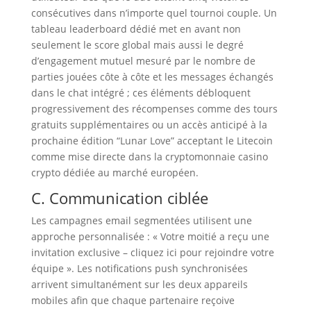
consécutives dans n’importe quel tournoi couple. Un
tableau leaderboard dédié met en avant non
seulement le score global mais aussi le degré
d’engagement mutuel mesuré par le nombre de
parties jouées côte à côte et les messages échangés
dans le chat intégré ; ces éléments débloquent
progressivement des récompenses comme des tours
gratuits supplémentaires ou un accès anticipé à la
prochaine édition “Lunar Love” acceptant le Litecoin
comme mise directe dans la cryptomonnaie casino
crypto dédiée au marché européen.
C. Communication ciblée
Les campagnes email segmentées utilisent une
approche personnalisée : « Votre moitié a reçu une
invitation exclusive – cliquez ici pour rejoindre votre
équipe ». Les notifications push synchronisées
arrivent simultanément sur les deux appareils
mobiles afin que chaque partenaire reçoive