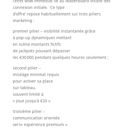
l’effet wow immédiat lié au leaderboard visible dès
connexion initiale.`Ce type
d’offre’ repose habituellement sur trois piliers
marketing :
premier pilier – visibilité instantanée grâce
à pop‑up dynamiques mettant
en scène montants fictifs
de jackpots pouvant dépasser
les €30 000 pendant quelques heures seulement ;
second pilier –
miséàge minimal requis
pour activer sa place
sur tableau,
souvent limité à
« joue jusqu’à €20 ».
troisième pilier –
communication orientée
vers« expérience premium ».