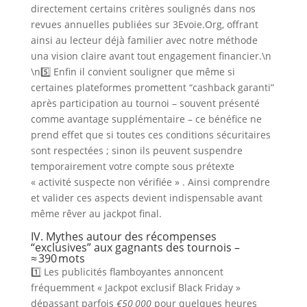
directement certains critères soulignés dans nos
revues annuelles publiées sur 3Evoie.Org, offrant
ainsi au lecteur déjà familier avec notre méthode
una vision claire avant tout engagement financier.\n
\n5️⃣ Enfin il convient souligner que même si
certaines plateformes promettent “cashback garanti”
après participation au tournoi – souvent présenté
comme avantage supplémentaire – ce bénéfice ne
prend effet que si toutes ces conditions sécuritaires
sont respectées ; sinon ils peuvent suspendre
temporairement votre compte sous prétexte
« activité suspecte non vérifiée » . Ainsi comprendre
et valider ces aspects devient indispensable avant
même rêver au jackpot final.
IV. Mythes autour des récompenses
“exclusives” aux gagnants des tournois –
≈ 390 mots
1️⃣ Les publicités flamboyantes annoncent
fréquemment « Jackpot exclusif Black Friday »
dépassant parfois
€50 000
pour quelques heures