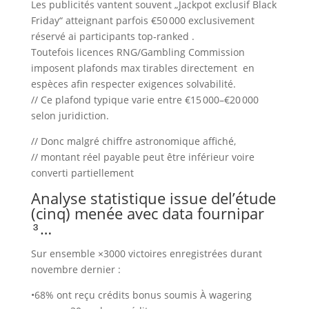
Les publicités vantent souvent „Jackpot exclusif Black
Friday“ atteignant parfois €50 000 exclusivement
réservé ai participants top‐ranked .
Toutefois licences RNG/Gambling Commission
imposent plafonds max tirables directement en
espèces afin respecter exigences solvabilité.
// Ce plafond typique varie entre €15 000–€20 000
selon juridiction.
// Donc malgré chiffre astronomique affiché,
// montant réel payable peut être inférieur voire
converti partiellement
Analyse statistique issue del’étude
(cinq) menée avec data fournipar
…
³
Sur ensemble ×3000 victoires enregistrées durant
novembre dernier :
•68% ont reçu crédits bonus soumis À wagering