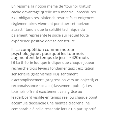
En résumé, la notion même de “tournoi gratuit”
cache davantage qu’elle n’en montre : procédures
KYC obligatoires, plafonds restrictifs et exigences
règlementaires viennent ponctuer cet horizon
attractif tandis que la solidité technique du
paiement représente le socle sur lequel toute
expérience positive doit se construire.
II. La compétition comme moteur
psychologique : pourquoi les tournois
augmentent le temps de jeu – ≈ 420 mots
1️⃣ La théorie ludique indique que chaque joueur
recherche trois leviers fondamentaux : excitation
sensorielle (graphismes HD), sentiment
d’accomplissement (progression vers un objectif) et
reconnaissance sociale (classement public). Les
tournois offrent exactement cela grâce au
leaderboard visible en temps réel où chaque point
accumulé déclenche une montée d’adrénaline
comparable à celle ressentie lors d’un pari sportif