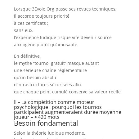
Lorsque 3Evoie.Org passe ses revues techniques,
il accorde toujours priorité
à ces certificats ;
sans eux,
l’expérience ludique risque vite devenir source
anxiogène plutôt qu’amusante.
En définitive,
le mythe ‘’tournoi gratuit’’ masque autant
une sérieuse chaîne réglementaire
qu’un besoin absolu
d’infrastructures sécurisées afin
que chaque point cumulé conserve sa valeur réelle
II – La compétition comme moteur
psychologique : pourquoi les tournos
participaient augmenteraient durée moyenne
jou­eur – ≈ 420 mots
Besoin fondamental
Selon la théorie ludique moderne,