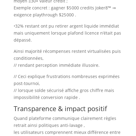
moyen ≥30× valeur crédit ;
Exemple concret : gagner $5 000 credits Joker8™ ⇒
exigence playthrough $25 000 .
•32% restant ont pu retirer argent liquide immédiat
mais uniquement lorsque plafond licence n’était pas
dépassé.
Ainsi majorité récompenses restent virtualisées puis
conditionnées,
// rendant perception immédiate illusoire.
// Ceci explique frustrations nombreuses exprimées
post-tournoi,
// lorsque solde sécurisé affiche gros chiffre mais
impossibilité conversion rapide .
Transparence & impact positif
Quand plateforme communique clairement règles
retrait ainsi politiques anti‐lavage ,
les utilisateurs comprennent mieux différence entre