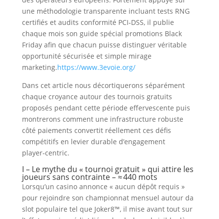
une méthodologie transparente incluant tests RNG
certifiés et audits conformité PCI‑DSS, il publie
chaque mois son guide spécial promotions Black
Friday afin que chacun puisse distinguer véritable
opportunité sécurisée et simple mirage
marketing.
https://www.3evoie.org/
Dans cet article nous décortiquerons séparément
chaque croyance autour des tournois gratuits
proposés pendant cette période effervescente puis
montrerons comment une infrastructure robuste
côté paiements convertit réellement ces défis
compétitifs en levier durable d’engagement
player‑centric.
I – Le mythe du « tournoi gratuit » qui attire les
joueurs sans contrainte – ≈ 440 mots
Lorsqu’un casino annonce « aucun dépôt requis »
pour rejoindre son championnat mensuel autour da
slot populaire tel que Joker8™, il mise avant tout sur