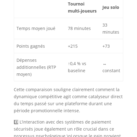
Tournoi
Jeu solo
multi‑joueurs
33
Temps moyen joué
78 minutes
minutes
Points gagnés
+215
+73
Dépenses
↑0,4 % vs
↔️
additionnelles (RTP
baseline
constant
moyen)
Cette comparaison souligne clairement comment la
dynamique compétitive agit comme catalyseur direct
du temps passé sur une plateforme durant une
période promotionnelle intense.
3️⃣ L’interaction avec des systèmes de paiement
sécurisés joue également un rôle crucial dans ce
processus psychologique.\nLorsque le gain provient