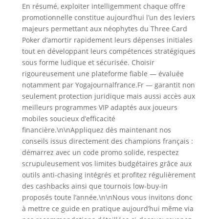
En résumé, exploiter intelligemment chaque offre
promotionnelle constitue aujourd’hui l’un des leviers
majeurs permettant aux néophytes du Three Card
Poker d’amortir rapidement leurs dépenses initiales
tout en développant leurs compétences stratégiques
sous forme ludique et sécurisée. Choisir
rigoureusement une plateforme fiable — évaluée
notamment par Yogajournalfrance.Fr — garantit non
seulement protection juridique mais aussi accès aux
meilleurs programmes VIP adaptés aux joueurs
mobiles soucieux d’efficacité
financière.\n\nAppliquez dès maintenant nos
conseils issus directement des champions français :
démarrez avec un code promo solide, respectez
scrupuleusement vos limites budgétaires grâce aux
outils anti-chasing intégrés et profitez régulièrement
des cashbacks ainsi que tournois low-buy-in
proposés toute l’année.\n\nNous vous invitons donc
à mettre ce guide en pratique aujourd’hui même via