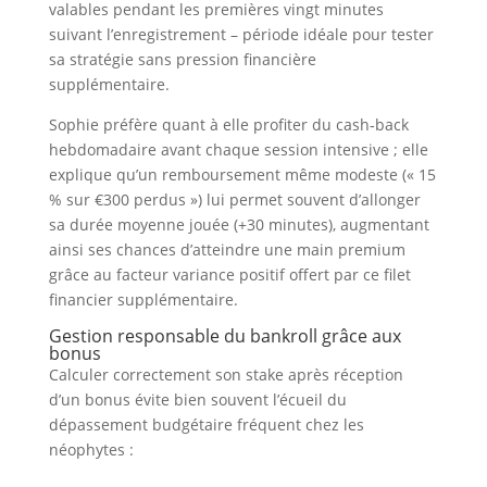
valables pendant les premières vingt minutes
suivant l’enregistrement – période idéale pour tester
sa stratégie sans pression financière
supplémentaire.
Sophie préfère quant à elle profiter du cash‑back
hebdomadaire avant chaque session intensive ; elle
explique qu’un remboursement même modeste (« 15
% sur €300 perdus ») lui permet souvent d’allonger
sa durée moyenne jouée (+30 minutes), augmentant
ainsi ses chances d’atteindre une main premium
grâce au facteur variance positif offert par ce filet
financier supplémentaire.
Gestion responsable du bankroll grâce aux
bonus
Calculer correctement son stake après réception
d’un bonus évite bien souvent l’écueil du
dépassement budgétaire fréquent chez les
néophytes :