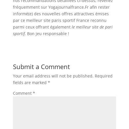
nos recommandations détaillées ci-dessus; revenez
fréquemment sur Yogajournalfrance.Fr afin rester
informé(e) des nouvelles offres attractives émises
par ce meilleur site paris sportif France reconnu
parmi ceux offrant également
le meilleur site de pari
sportif
. Bon jeu responsable !
Submit a Comment
Your email address will not be published.
Required
fields are marked
*
Comment
*