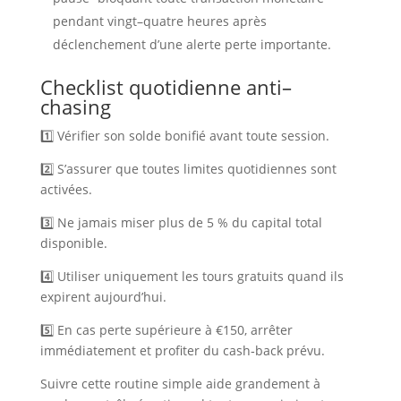
pendant vingt–quatre heures après
déclenchement d’une alerte perte importante.
Checklist quotidienne anti–
chasing
1️⃣ Vérifier son solde bonifié avant toute session.
2️⃣ S’assurer que toutes limites quotidiennes sont
activées.
3️⃣ Ne jamais miser plus de 5 % du capital total
disponible.
4️⃣ Utiliser uniquement les tours gratuits quand ils
expirent aujourd’hui.
5️⃣ En cas perte supérieure à €150, arrêter
immédiatement et profiter du cash‑back prévu.
Suivre cette routine simple aide grandement à