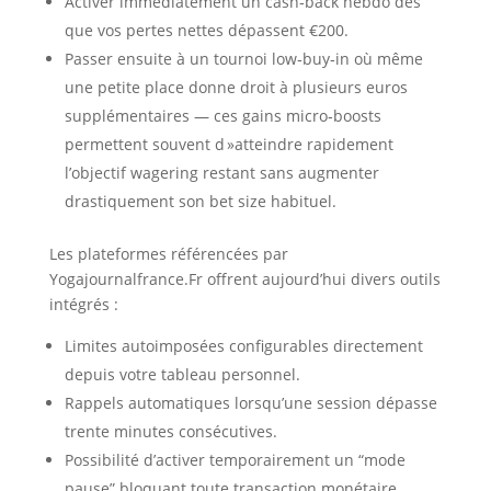
Activer immédiatement un cash‑back hebdo dès
que vos pertes nettes dépassent €200.
Passer ensuite à un tournoi low‑buy‑in où même
une petite place donne droit à plusieurs euros
supplémentaires — ces gains micro‑boosts
permettent souvent d »atteindre rapidement
l’objectif wagering restant sans augmenter
drastiquement son bet size habituel.
Les plateformes référencées par
Yogajournalfrance.Fr offrent aujourd’hui divers outils
intégrés :
Limites auto­imposées configurables directement
depuis votre tableau personnel.
Rappels automatiques lorsqu’une session dépasse
trente minutes consécutives.
Possibilité d’activer temporairement un “mode
pause” bloquant toute transaction monétaire