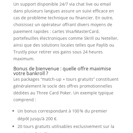
Un support disponible 24/7 via chat live ou email
dans plusieurs langues assure un suivi efficace en
cas de problème technique ou financier. En outre,
choisissez un opérateur offrant divers moyens de
paiement rapides : cartes Visa/MasterCard,
portefeuilles électroniques comme Skrill ou Neteller,
ainsi que des solutions locales telles que Paylib ou
Trustly pour retirer vos gains sous 24 heures
maximum.
Bonus de bienvenue : quelle offre maximise
votre bankroll ?
Les packages “match‑up + tours gratuits” constituent
généralement le socle des offres promotionnelles
dédiées au Three Card Poker. Un exemple typique
comprend :
Un bonus correspondant à 100 % du premier
dépôt jusqu’à 200 €.
20 tours gratuits utilisables exclusivement sur la