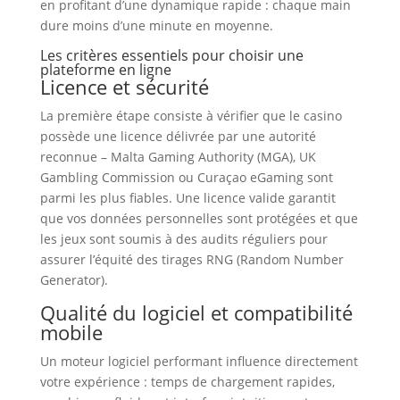
en profitant d’une dynamique rapide : chaque main
dure moins d’une minute en moyenne.
Les critères essentiels pour choisir une
plateforme en ligne
Licence et sécurité
La première étape consiste à vérifier que le casino
possède une licence délivrée par une autorité
reconnue – Malta Gaming Authority (MGA), UK
Gambling Commission ou Curaçao eGaming sont
parmi les plus fiables. Une licence valide garantit
que vos données personnelles sont protégées et que
les jeux sont soumis à des audits réguliers pour
assurer l’équité des tirages RNG (Random Number
Generator).
Qualité du logiciel et compatibilité
mobile
Un moteur logiciel performant influence directement
votre expérience : temps de chargement rapides,