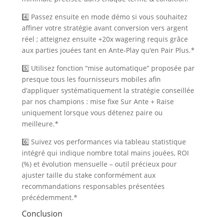
4️⃣ Passez ensuite en mode démo si vous souhaitez
affiner votre stratégie avant conversion vers argent
réel ; atteignez ensuite +20x wagering requis grâce
aux parties jouées tant en Ante‐Play qu’en Pair Plus.*
5️⃣ Utilisez fonction “mise automatique” proposée par
presque tous les fournisseurs mobiles afin
d’appliquer systématiquement la stratégie conseillée
par nos champions : mise fixe Sur Ante + Raise
uniquement lorsque vous détenez paire ou
meilleure.*
6️⃣ Suivez vos performances via tableau statistique
intégré qui indique nombre total mains jouées, ROI
(%) et évolution mensuelle – outil précieux pour
ajuster taille du stake conformément aux
recommandations responsables présentées
précédemment.*
Conclusion