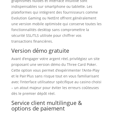
graphismes fluides et interface intuitive sont
indispensables sur smartphone ou tablette. Les
plateformes qui intègrent des fournisseurs comme
Evolution Gaming ou NetEnt offrent généralement
une version mobile optimisée qui conserve toutes les
fonctionnalités desktop sans compromettre la
sécurité SSL/TLS utilisée pour chiffrer vos
transactions financières.
Version démo gratuite
Avant d’engager votre argent réel, privilégiez un site
proposant une version démo du Three Card Poker.
Cette option vous permet d’expérimenter l’Ante‑Play
et le Pair Plus sans risque tout en vous familiarisant
avec l’interface utilisateur spécifique au casino choisi
– un atout majeur pour éviter les erreurs coûteuses
dès le premier dépôt réel.
Service client multilingue &
options de paiement