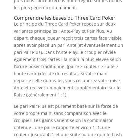
puis nous concentrerons notre regard sur les bonus
les plus généreux du moment.
Comprendre les bases du Three Card Poker
Le principe du Three Card Poker repose sur deux
variantes principales : Ante‑Play et Pair Plus. Au
départ, chaque joueur reçoit trois cartes face visible
après avoir placé un pari Ante (et éventuellement un
pari Pair Plus). Dans l’Ante‑Play, le croupier révèle
également trois cartes ; la main la plus élevée selon
l’ordre poker traditionnel (paire > couleur > suite >
haute carte) décide du résultat. Si votre main
dépasse celle du dealer, vous récupérez votre mise
Ante et recevez un paiement supplémentaire sur le
Raise (généralement 1 : 1).
Le pari Pair Plus est purement basé sur la force de
votre propre main, sans comparaison avec le
croupier. Les gains varient selon la combinaison
obtenue : une paire rapporte environ 1 : 1, une
couleur jusqu’à 4 : 1 et une suite ou une quinte flush