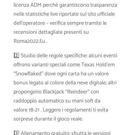
licenza ADM perché garantiscono trasparenza
nelle statistiche live riportate sul sito ufficiale
dell’operatore – verifica sempre tramite le
recensioni dettagliate presenti su
Roma2022.Eu .
2️⃣ Studio delle regole specifiche: alcuni eventi
offrono varianti speciali come Texas Hold’em
“Snowflaked” dove ogni carta ha un valore
bonus legato al colore della neve digitale; altri
propongono Blackjack “Reindeer” con
raddoppio automatico su mani soft da
valore 18‑21 . Leggere i regolamenti ti evita
sorprese durante il gioco reale.
3️⃣ Allenamento gratuito: sfrutta le versioni