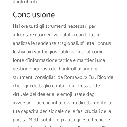
dagli utenti.
Conclusione
Hai ora tutti gli strumenti necessari per
affrontare i tornei live natalizi con fiducia:
analizza le tendenze stagionali, sfrutta i bonus
festivi più vantaggiosi, utilizza la chat come
fonte d’informazione tattica e mantieni una
gestione rigorosa del bankroll usando gli
strumenti consigliati da Roma2022.Eu . Ricorda
che ogni dettaglio conta – dal dress code
virtuale del dealer alle emoji usate dagli
avversari – perché influenzano direttamente la
tua capacità decisionale nelle fasi cruciali della
partita. Metti subito in pratica queste tecniche