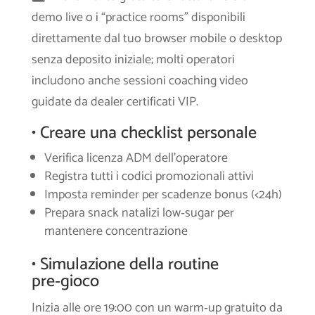
demo live o i “practice rooms” disponibili
direttamente dal tuo browser mobile o desktop
senza deposito iniziale; molti operatori
includono anche sessioni coaching video
guidate da dealer certificati VIP.
• Creare una checklist personale
Verifica licenza ADM dell’operatore
Registra tutti i codici promozionali attivi
Imposta reminder per scadenze bonus (<24h)
Prepara snack natalizi low‑sugar per
mantenere concentrazione
• Simulazione della routine
pre‑gioco
Inizia alle ore 19:00 con un warm‑up gratuito da