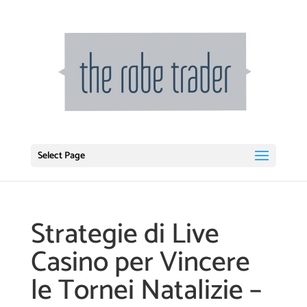
Select Page
Strategie di Live
Casino per Vincere
le Tornei Natalizie –