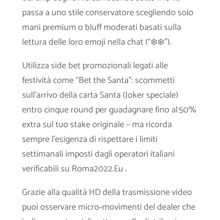
passa a uno stile conservatore scegliendo solo
mani premium o bluff moderati basati sulla
lettura delle loro emoji nella chat (“❄️❄️”).
Utilizza side bet promozionali legati alle
festività come “Bet the Santa”: scommetti
sull’arrivo della carta Santa (Joker speciale)
entro cinque round per guadagnare fino al 50%
extra sul tuo stake originale – ma ricorda
sempre l’esigenza di rispettare i limiti
settimanali imposti dagli operatori italiani
verificabili su Roma2022.Eu .
Grazie alla qualità HD della trasmissione video
puoi osservare micro‑movimenti del dealer che