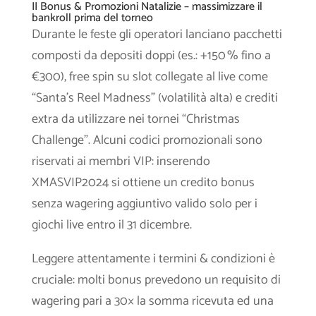
II Bonus & Promozioni Natalizie – massimizzare il
bankroll prima del torneo
Durante le feste gli operatori lanciano pacchetti
composti da depositi doppi (es.: +150 % fino a
€300), free spin su slot collegate al live come
“Santa’s Reel Madness” (volatilità alta) e crediti
extra da utilizzare nei tornei “Christmas
Challenge”. Alcuni codici promozionali sono
riservati ai membri VIP: inserendo
XMASVIP2024 si ottiene un credito bonus
senza wagering aggiuntivo valido solo per i
giochi live entro il 31 dicembre.
Leggere attentamente i termini & condizioni è
cruciale: molti bonus prevedono un requisito di
wagering pari a 30× la somma ricevuta ed una