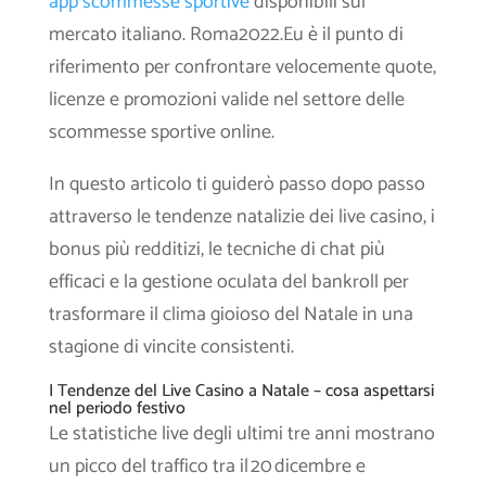
app scommesse sportive
disponibili sul
mercato italiano. Roma2022.Eu è il punto di
riferimento per confrontare velocemente quote,
licenze e promozioni valide nel settore delle
scommesse sportive online.
In questo articolo ti guiderò passo dopo passo
attraverso le tendenze natalizie dei live casino, i
bonus più redditizi, le tecniche di chat più
efficaci e la gestione oculata del bankroll per
trasformare il clima gioioso del Natale in una
stagione di vincite consistenti.
I Tendenze del Live Casino a Natale – cosa aspettarsi
nel periodo festivo
Le statistiche live degli ultimi tre anni mostrano
un picco del traffico tra il 20 dicembre e