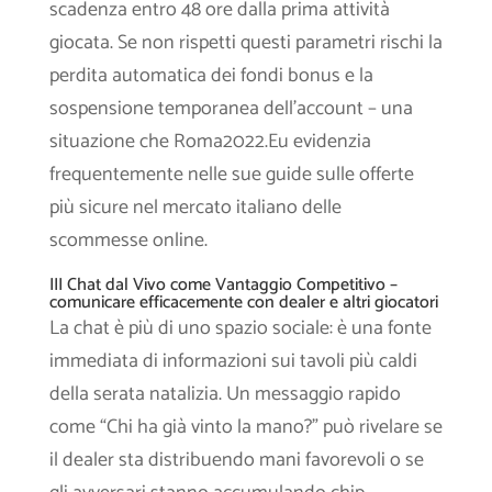
scadenza entro 48 ore dalla prima attività
giocata. Se non rispetti questi parametri rischi la
perdita automatica dei fondi bonus e la
sospensione temporanea dell’account – una
situazione che Roma2022.Eu evidenzia
frequentemente nelle sue guide sulle offerte
più sicure nel mercato italiano delle
scommesse online.
III Chat dal Vivo come Vantaggio Competitivo –
comunicare efficacemente con dealer e altri giocatori
La chat è più di uno spazio sociale: è una fonte
immediata di informazioni sui tavoli più caldi
della serata natalizia. Un messaggio rapido
come “Chi ha già vinto la mano?” può rivelare se
il dealer sta distribuendo mani favorevoli o se