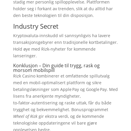
stadig mer personlig spillopplevelse. Plattformen
holder seg i forkant av trenden, slik at du alltid har
den beste teknologien til din disposisjon.
Industry Secret
Kryptovaluta‑innskudd vil sannsynligvis ha lavere
transaksjonsgebyrer enn tradisjonelle kortbetalinger.
Hold øye med Rizk‑nyheter for kommende
lanseringer.
Konklusjon – Din guide til trygg, rask og
morsom mobilspill
Rizk Casino kombinerer et omfattende spillutvalg
med en mobil‑optimalisert plattform og sikre
betalingsløsninger som Apple Pay og Google Pay. Med
lisens fra anerkjente myndigheter,
to‑faktor‑autentisering og raske uttak, får du både
trygghet og bekvemmelighet. Bonusprogrammet
Wheel of Rizk
gir ekstra verdi, og de kommende
teknologiske oppdateringene vil bare gjøre
opplevelsen bedre.