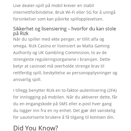
Live dealer‑spill på mobil krever en stabil
internettforbindelse. Bruk Wi‑Fi eller 5G for å unngå
forsinkelser som kan påvirke spillopplevelsen.
Sikkerhet og lisensiering – hvorfor du kan stole
på Rizk
Når du spiller med ekte penger, er tillit alfa og
omega. Rizk Casino er lisensiert av Malta Gaming
Authority og UK Gambling Commission, to av de
strengeste reguleringsorganene i bransjen. Dette
betyr at casinoet må overholde strenge krav til
rettferdig spill, beskyttelse av personopplysninger og
ansvarlig spill.
I tillegg benytter Rizk en to‑faktor‑autentisering (2FA)
for innlogging på mobilen. Når du aktiverer dette, får
du en engangskode på SMS eller e‑post hver gang
du logger inn fra en ny enhet. Det gjør det vanskelig
for uautoriserte brukere å få tilgang til kontoen din.
Did You Know?