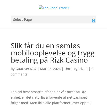
Select Page
Slik får du en sømløs
mobilopplevelse og trygg
betaling på Rizk Casino
by
GuaUserWa4
|
Mar 28, 2026
|
Uncategorized
|
0
comments
I en tid hvor smarttelefonen er vår mest brukte
enhet, er det naturlig å forvente at nettcasinoet
følger med. Men ikke alle plattformer lever opp til