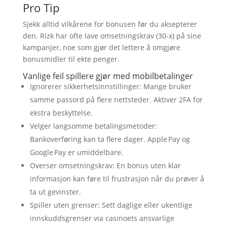
Pro Tip
Sjekk alltid vilkårene for bonusen før du aksepterer
den. Rizk har ofte lave omsetningskrav (30‑x) på sine
kampanjer, noe som gjør det lettere å omgjøre
bonusmidler til ekte penger.
Vanlige feil spillere gjør med mobilbetalinger
Ignorerer sikkerhetsinnstillinger: Mange bruker
samme passord på flere nettsteder. Aktiver 2FA for
ekstra beskyttelse.
Velger langsomme betalingsmetoder:
Bankoverføring kan ta flere dager. Apple Pay og
Google Pay er umiddelbare.
Overser omsetningskrav: En bonus uten klar
informasjon kan føre til frustrasjon når du prøver å
ta ut gevinster.
Spiller uten grenser: Sett daglige eller ukentlige
innskuddsgrenser via casinoets ansvarlige