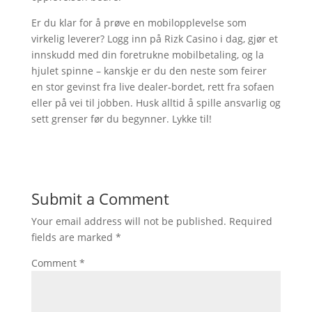
Er du klar for å prøve en mobilopplevelse som
virkelig leverer? Logg inn på Rizk Casino i dag, gjør et
innskudd med din foretrukne mobilbetaling, og la
hjulet spinne – kanskje er du den neste som feirer
en stor gevinst fra live dealer‑bordet, rett fra sofaen
eller på vei til jobben. Husk alltid å spille ansvarlig og
sett grenser før du begynner. Lykke til!
Submit a Comment
Your email address will not be published.
Required
fields are marked
*
Comment
*