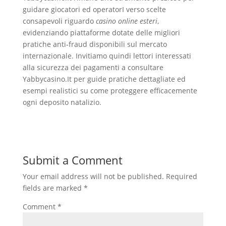
guidare giocatori ed operatorI verso scelte
consapevoli riguardo
casino online esteri
,
evidenziando piattaforme dotate delle migliori
pratiche anti‐fraud disponibili sul mercato
internazionale.​ Invitiamo quindi lettori interessati
alla sicurezza dei pagamenti a consultare
Yabbycasino.It per guide pratiche dettagliate ed
esempi real­isti­ci su come proteggere efficacemente
ogni deposito natalizio.​
Submit a Comment
Your email address will not be published.
Required
fields are marked
*
Comment
*