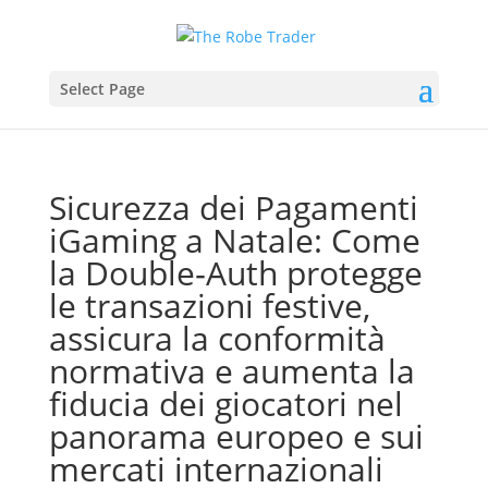
Select Page
Sicurezza dei Pagamenti
iGaming a Natale: Come
la Double‑Auth protegge
le transazioni festive,
assicura la conformità
normativa e aumenta la
fiducia dei giocatori nel
panorama europeo e sui
mercati internazionali