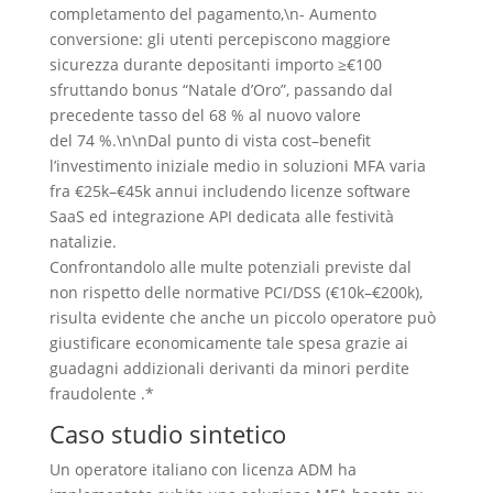
completamento del pagamento,\n- Aumento
conversione: gli utenti percepiscono maggiore
sicurezza durante depositanti importo ≥€100
sfruttando bonus “Natale d’Oro”, passando dal
precedente tasso del 68 % al nuovo valore
del 74 %.\n\nDal punto di vista cost–benefit
l’investimento iniziale medio in soluzioni MFA varia
fra €25k–€45k annui includendo licenze software
SaaS ed integrazione API dedicata alle festività
natalizie.
Confrontandolo alle multe potenziali previste dal
non rispetto delle normative PCI/DSS (€10k–€200k),
risulta evidente che anche un piccolo operatore può
giustificare economicamente tale spesa grazie ai
guadagni addizionali derivanti da minori perdite
fraudolente .*
Caso studio sintetico
Un operatore italiano con licenza ADM ha