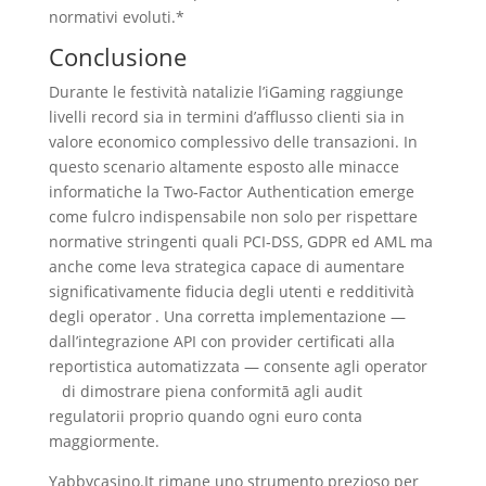
normativi evoluti.*
Conclusione
Durante le festività natalizie l’iGaming raggiunge
livelli record sia in termini d’afflusso clienti sia in
valore economico complessivo delle transazioni. In
questo scenario altamente esposto alle minacce
informatiche la Two‑Factor Authentication emerge
come fulcro indispensabile non solo per rispettare
normative stringenti quali PCI‐DSS, GDPR ed AML ma
anche come leva strategica capace di aumentare
significativamente fiducia degli utenti e redditività
degli operator​​⁠⁠⁠⁠⁠⁠⁠⁠​​⁠​⁠​⁠​​ ​⁠​. Una corretta implementazione —
dall’integrazione API con provider certificati alla
reportistica automatizzata — consente agli operator­​ ​
di dimostrare piena conformitā agli audit
regulatorii proprio quando ogni euro conta
maggiormente.​
Yabbycasino.It rimane uno strumento prezioso per