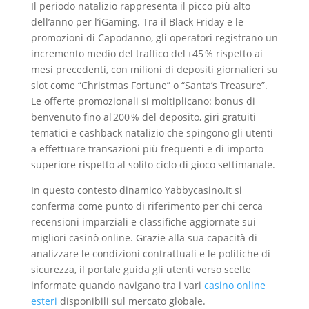
Il periodo natalizio rappresenta il picco più alto
dell’anno per l’iGaming. Tra il Black Friday e le
promozioni di Capodanno, gli operatori registrano un
incremento medio del traffico del +45 % rispetto ai
mesi precedenti, con milioni di depositi giornalieri su
slot come “Christmas Fortune” o “Santa’s Treasure”.
Le offerte promozionali si moltiplicano: bonus di
benvenuto fino al 200 % del deposito, giri gratuiti
tematici e cashback natalizio che spingono gli utenti
a effettuare transazioni più frequenti e di importo
superiore rispetto al solito ciclo di gioco settimanale.
In questo contesto dinamico Yabbycasino.It si
conferma come punto di riferimento per chi cerca
recensioni imparziali e classifiche aggiornate sui
migliori casinò online. Grazie alla sua capacità di
analizzare le condizioni contrattuali e le politiche di
sicurezza, il portale guida gli utenti verso scelte
informate quando navigano tra i vari
casino online
esteri
disponibili sul mercato globale.