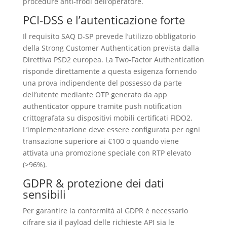
procedure anti‑frodi dell’operatore.
PCI‑DSS e l’autenticazione forte
Il requisito SAQ D‑SP prevede l’utilizzo obbligatorio
della Strong Customer Authentication prevista dalla
Direttiva PSD2 europea. La Two‑Factor Authentication
risponde direttamente a questa esigenza fornendo
una prova indipendente del possesso da parte
dell’utente mediante OTP generato da app
authenticator oppure tramite push notification
crittografata su dispositivi mobili certificati FIDO2.
L’implementazione deve essere configurata per ogni
transazione superiore ai €100 o quando viene
attivata una promozione speciale con RTP elevato
(>96%).
GDPR & protezione dei dati
sensibili
Per garantire la conformità al GDPR è necessario
cifrare sia il payload delle richieste API sia le