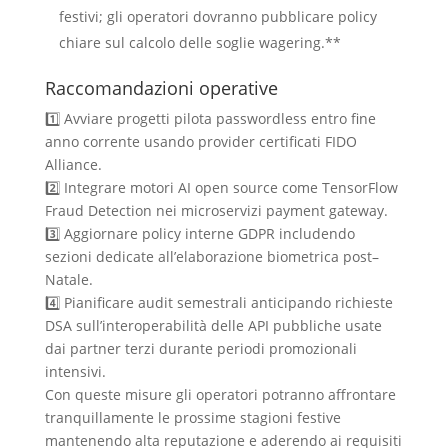
festivi; gli operatori dovranno pubblicare policy
chiare sul calcolo delle soglie wagering.**
Raccomandazioni operative
1️⃣ Avviare progetti pilota passwordless entro fine
anno corrente usando provider certificati FIDO
Alliance.
2️⃣ Integrare motori AI open source come TensorFlow
Fraud Detection nei microservizi payment gateway.
3️⃣ Aggiornare policy interne GDPR includendo
sezioni dedicate all’elaborazione biometrica post–
Natale.
4️⃣ Pianificare audit semestrali anticipando richieste
DSA sull’interoperabilità delle API pubbliche usate
dai partner terzi durante periodi promozionali
intensivi.
Con queste misure gli operatori potranno affrontare
tranquillamente le prossime stagioni festive
mantenendo alta reputazione e aderendo ai requisiti