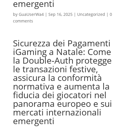
emergenti
by
GuaUserWa4
|
Sep 16, 2025
|
Uncategorized
|
0
comments
Sicurezza dei Pagamenti
iGaming a Natale: Come
la Double‑Auth protegge
le transazioni festive,
assicura la conformità
normativa e aumenta la
fiducia dei giocatori nel
panorama europeo e sui
mercati internazionali
emergenti