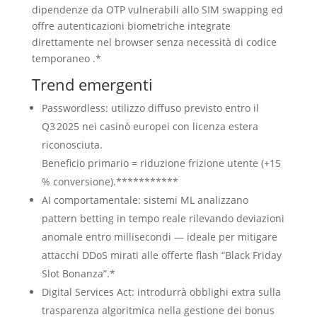
dipendenze da OTP vulnerabili allo SIM swapping ed
offre autenticazioni biometriche integrate
direttamente nel browser senza necessità di codice
temporaneo .*
Trend emergenti
Passwordless: utilizzo diffuso previsto entro il
Q3 2025 nei casinò europei con licenza estera
riconosciuta.
Beneficio primario = riduzione frizione utente (+15
% conversione).***********
AI comportamentale: sistemi ML analizzano
pattern betting in tempo reale rilevando deviazioni
anomale entro millisecondi — ideale per mitigare
attacchi DDoS mirati alle offerte flash “Black Friday
Slot Bonanza”.*
Digital Services Act: introdurrà obblighi extra sulla
trasparenza algoritmica nella gestione dei bonus