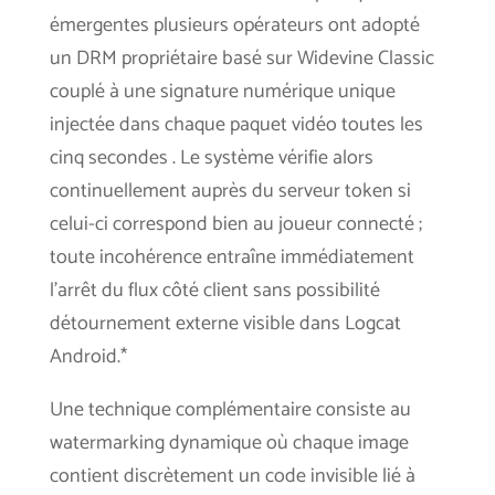
émergentes plusieurs opérateurs ont adopté
un DRM propriétaire basé sur Widevine Classic
couplé à une signature numérique unique
injectée dans chaque paquet vidéo toutes les
cinq secondes . Le système vérifie alors
continuellement auprès du serveur token si
celui-ci correspond bien au joueur connecté ;
toute incohérence entraîne immédiatement
l’arrêt du flux côté client sans possibilité
détournement externe visible dans Logcat
Android.*
Une technique complémentaire consiste au
watermarking dynamique où chaque image
contient discrètement un code invisible lié à