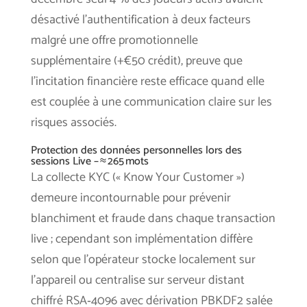
désactivé l’authentification à deux facteurs
malgré une offre promotionnelle
supplémentaire (+€50 crédit), preuve que
l’incitation financière reste efficace quand elle
est couplée à une communication claire sur les
risques associés.
Protection des données personnelles lors des
sessions Live – ≈ 265 mots
La collecte KYC (« Know Your Customer »)
demeure incontournable pour prévenir
blanchiment et fraude dans chaque transaction
live ; cependant son implémentation diffère
selon que l’opérateur stocke localement sur
l’appareil ou centralise sur serveur distant
chiffré RSA‑4096 avec dérivation PBKDF2 salée