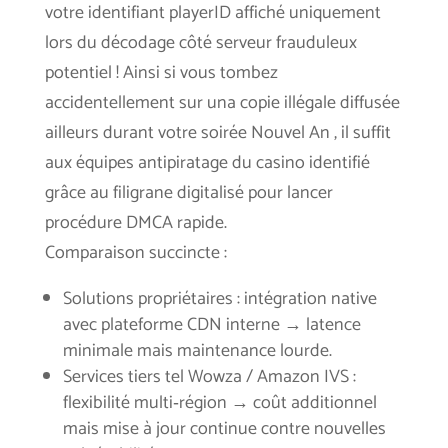
votre identifiant playerID affiché uniquement
lors du décodage côté serveur frauduleux
potentiel ! Ainsi si vous tombez
accidentellement sur una copie illégale diffusée
ailleurs durant votre soirée Nouvel An , il suffit
aux équipes anti­piratage du casino identifié
grâce au filigrane digitalisé pour lancer
procédure DMCA rapide.
Comparaison succincte :
Solutions propriétaires : intégration native
avec plateforme CDN interne → latence
minimale mais maintenance lourde.
Services tiers tel Wowza / Amazon IVS :
flexibilité multi‑région → coût additionnel
mais mise à jour continue contre nouvelles