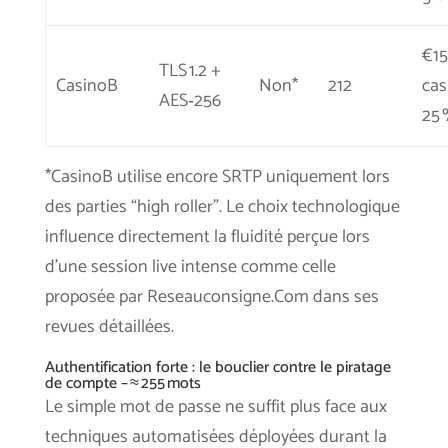
€15
TLS 1.2 +
CasinoB
Non*
212
ca
AES‑256
25
*CasinoB utilise encore SRTP uniquement lors
des parties “high roller”. Le choix technologique
influence directement la fluidité perçue lors
d’une session live intense comme celle
proposée par Reseauconsigne.Com dans ses
revues détaillées.
Authentification forte : le bouclier contre le piratage
de compte – ≈ 255 mots
Le simple mot de passe ne suffit plus face aux
techniques automatisées déployées durant la