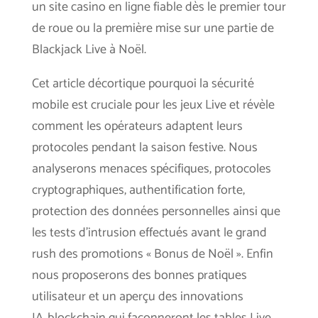
un site casino en ligne fiable dès le premier tour
de roue ou la première mise sur une partie de
Blackjack Live à Noël.
Cet article décortique pourquoi la sécurité
mobile est cruciale pour les jeux Live et révèle
comment les opérateurs adaptent leurs
protocoles pendant la saison festive. Nous
analyserons menaces spécifiques, protocoles
cryptographiques, authentification forte,
protection des données personnelles ainsi que
les tests d’intrusion effectués avant le grand
rush des promotions « Bonus de Noël ». Enfin
nous proposerons des bonnes pratiques
utilisateur et un aperçu des innovations