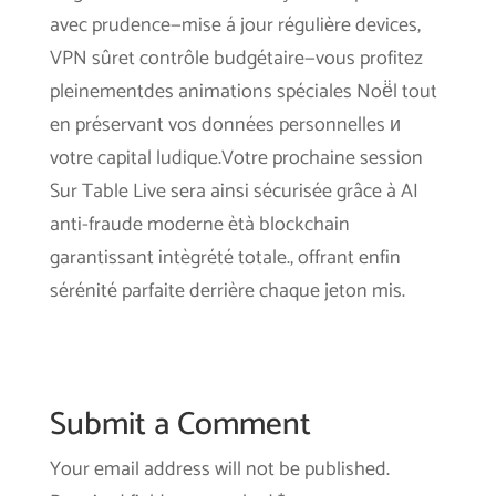
avec prudence—mise á jour régulière devices,
VPN sûr​et contrôle budgétaire—vous profitez
pleinementdes animations spéciales Noë̈l tout
en préservant vos données personnelles и
votre capital ludique.Votre prochaine session
Sur Table Live sera ainsi sécurisée grâce à AI
anti-fraude moderne ètà blockchain
garantissant intègrété totale., offrant enfin
sérénité parfaite derrière chaque jeton mis.​
Submit a Comment
Your email address will not be published.