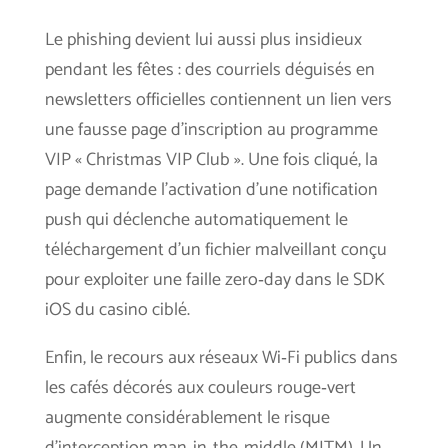
Le phishing devient lui aussi plus insidieux
pendant les fêtes : des courriels déguisés en
newsletters officielles contiennent un lien vers
une fausse page d’inscription au programme
VIP « Christmas VIP Club ». Une fois cliqué, la
page demande l’activation d’une notification
push qui déclenche automatiquement le
téléchargement d’un fichier malveillant conçu
pour exploiter une faille zero‑day dans le SDK
iOS du casino ciblé.
Enfin, le recours aux réseaux Wi‑Fi publics dans
les cafés décorés aux couleurs rouge‑vert
augmente considérablement le risque