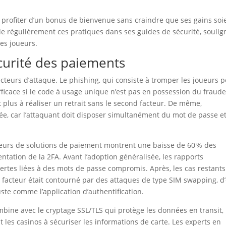
profiter d’un bonus de bienvenue sans craindre que ses gains soi
égulièrement ces pratiques dans ses guides de sécurité, soulig
des joueurs.
écurité des paiements
ecteurs d’attaque. Le phishing, qui consiste à tromper les joueurs 
nefficace si le code à usage unique n’est pas en possession du fraude
it plus à réaliser un retrait sans le second facteur. De même,
uée, car l’attaquant doit disposer simultanément du mot de passe e
seurs de solutions de paiement montrent une baisse de 60 % des
ntation de la 2FA. Avant l’adoption généralisée, les rapports
rtes liées à des mots de passe compromis. Après, les cas restants
 facteur était contourné par des attaques de type SIM swapping, d
te comme l’application d’authentification.
mbine avec le cryptage SSL/TLS qui protège les données en transit,
t les casinos à sécuriser les informations de carte. Les experts en