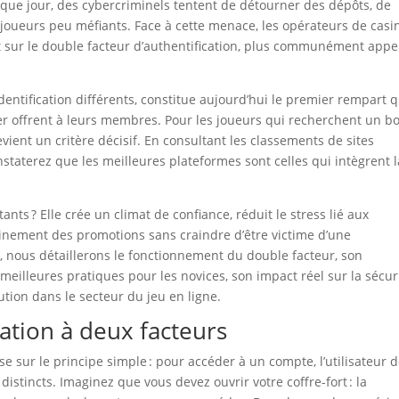
aque jour, des cybercriminels tentent de détourner des dépôts, de
 joueurs peu méfiants. Face à cette menace, les opérateurs de casi
t sur le double facteur d’authentification, plus communément appe
ntification différents, constitue aujourd’hui le premier rempart 
 offrent à leurs membres. Pour les joueurs qui recherchent un b
evient un critère décisif. En consultant les classements de sites
nstaterez que les meilleures plateformes sont celles qui intègrent l
ants ? Elle crée un climat de confiance, réduit le stress lié aux
einement des promotions sans craindre d’être victime d’une
, nous détaillerons le fonctionnement du double facteur, son
 meilleures pratiques pour les novices, son impact réel sur la sécur
ution dans le secteur du jeu en ligne.
cation à deux facteurs
se sur le principe simple : pour accéder à un compte, l’utilisateur d
distincts. Imaginez que vous devez ouvrir votre coffre-fort : la