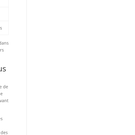
es
 dans
rs
us
e de
me
avant
es
 des