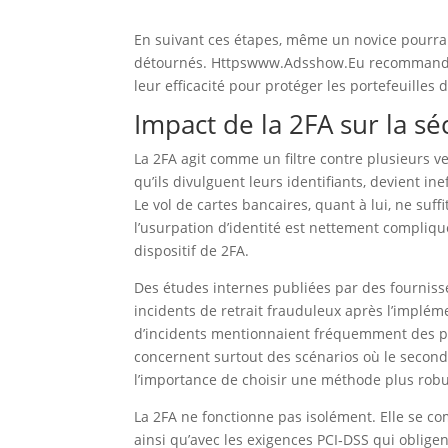
En suivant ces étapes, même un novice pourra 
détournés. Httpswww.Adsshow.Eu recommande r
leur efficacité pour protéger les portefeuilles 
Impact de la 2FA sur la s
La 2FA agit comme un filtre contre plusieurs v
qu’ils divulguent leurs identifiants, devient i
Le vol de cartes bancaires, quant à lui, ne suff
l’usurpation d’identité est nettement compliq
dispositif de 2FA.
Des études internes publiées par des fournis
incidents de retrait frauduleux après l’impléme
d’incidents mentionnaient fréquemment des pe
concernent surtout des scénarios où le second
l’importance de choisir une méthode plus robus
La 2FA ne fonctionne pas isolément. Elle se co
ainsi qu’avec les exigences PCI‑DSS qui obligen