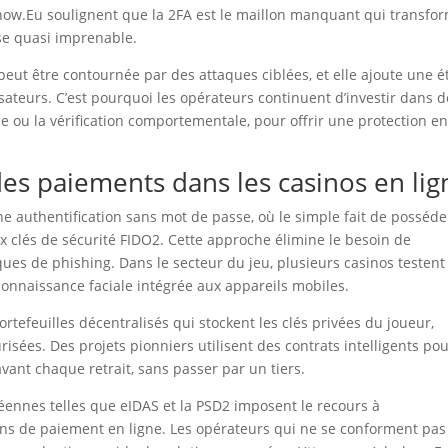
ow.Eu soulignent que la 2FA est le maillon manquant qui transfo
sse quasi imprenable.
peut être contournée par des attaques ciblées, et elle ajoute une 
isateurs. C’est pourquoi les opérateurs continuent d’investir dans 
 ou la vérification comportementale, pour offrir une protection e
 des paiements dans les casinos en lig
e authentification sans mot de passe, où le simple fait de posséde
 clés de sécurité FIDO2. Cette approche élimine le besoin de
ues de phishing. Dans le secteur du jeu, plusieurs casinos testent
connaissance faciale intégrée aux appareils mobiles.
portefeuilles décentralisés qui stockent les clés privées du joueur,
isées. Des projets pionniers utilisent des contrats intelligents po
vant chaque retrait, sans passer par un tiers.
péennes telles que eIDAS et la PSD2 imposent le recours à
tions de paiement en ligne. Les opérateurs qui ne se conforment pas