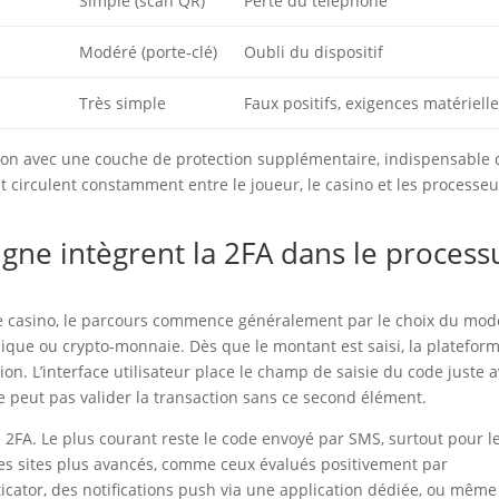
Simple (scan QR)
Perte du téléphone
Modéré (porte‑clé)
Oubli du dispositif
Très simple
Faux positifs, exigences matériell
ation avec une couche de protection supplémentaire, indispensable
circulent constamment entre le joueur, le casino et les processeu
gne intègrent la 2FA dans le process
de casino, le parcours commence généralement par le choix du mod
onique ou crypto‑monnaie. Dès que le montant est saisi, la platefor
n. L’interface utilisateur place le champ de saisie du code juste 
ne peut pas valider la transaction sans ce second élément.
 2FA. Le plus courant reste le code envoyé par SMS, surtout pour l
 Les sites plus avancés, comme ceux évalués positivement par
cator, des notifications push via une application dédiée, ou même