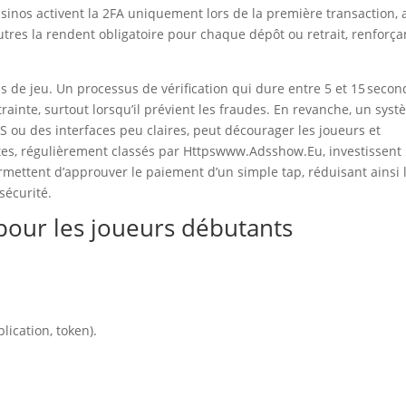
asinos activent la 2FA uniquement lors de la première transaction, 
utres la rendent obligatoire pour chaque dépôt ou retrait, renforça
 de jeu. Un processus de vérification qui dure entre 5 et 15 seco
inte, surtout lorsqu’il prévient les fraudes. En revanche, un sys
MS ou des interfaces peu claires, peut décourager les joueurs et
tes, régulièrement classés par Httpswww.Adsshow.Eu, investissent
rmettent d’approuver le paiement d’un simple tap, réduisant ainsi 
sécurité.
pour les joueurs débutants
ication, token).