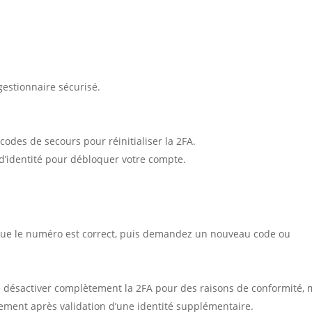
estionnaire sécurisé.
 codes de secours pour réinitialiser la 2FA.
 d’identité pour débloquer votre compte.
 que le numéro est correct, puis demandez un nouveau code ou
 désactiver complètement la 2FA pour des raisons de conformité, 
ement après validation d’une identité supplémentaire.