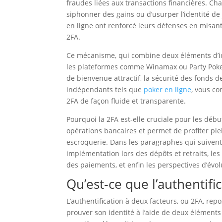
fraudes liées aux transactions financières. Ch
siphonner des gains ou d’usurper l’identité de
en ligne ont renforcé leurs défenses en misan
2FA.
Ce mécanisme, qui combine deux éléments d’ide
les plateformes comme Winamax ou Party Poker
de bienvenue attractif, la sécurité des fonds d
indépendants tels que
poker en ligne
, vous co
2FA de façon fluide et transparente.
Pourquoi la 2FA est‑elle cruciale pour les début
opérations bancaires et permet de profiter pl
escroquerie. Dans les paragraphes qui suivent
implémentation lors des dépôts et retraits, les
des paiements, et enfin les perspectives d’évol
Qu’est‑ce que l’authentifi
L’authentification à deux facteurs, ou 2FA, repo
prouver son identité à l’aide de deux éléments 