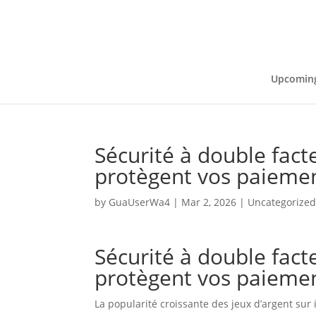
Upcoming
Sécurité à double fact
protègent vos paieme
by
GuaUserWa4
|
Mar 2, 2026
|
Uncategorize
Sécurité à double fact
protègent vos paieme
La popularité croissante des jeux d’argent s