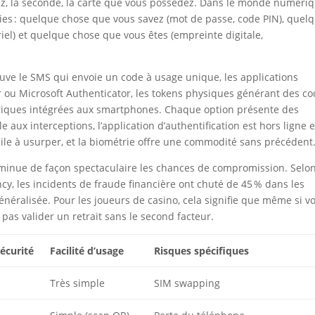
ez, la seconde, la carte que vous possédez. Dans le monde numériq
ries : quelque chose que vous savez (mot de passe, code PIN), quel
el) et quelque chose que vous êtes (empreinte digitale,
uve le SMS qui envoie un code à usage unique, les applications
 ou Microsoft Authenticator, les tokens physiques générant des c
étriques intégrées aux smartphones. Chaque option présente des
 aux interceptions, l’application d’authentification est hors ligne e
icile à usurper, et la biométrie offre une commodité sans précédent
minue de façon spectaculaire les chances de compromission. Selon
y, les incidents de fraude financière ont chuté de 45 % dans les
énéralisée. Pour les joueurs de casino, cela signifie que même si v
pas valider un retrait sans le second facteur.
écurité
Facilité d’usage
Risques spécifiques
Très simple
SIM swapping