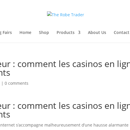
 Fairs
Home
Shop
Products
About Us
Contact
eur : comment les casinos en lig
nts
d
|
0 comments
eur : comment les casinos en lig
nts
ur internet s’accompagne malheureusement d’une hausse alarmante