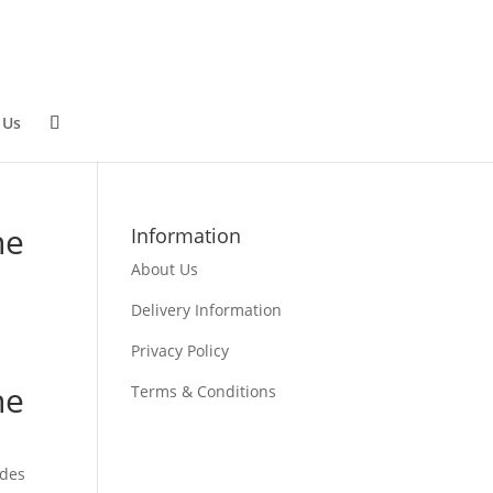
 Us
ne
Information
About Us
Delivery Information
Privacy Policy
ne
Terms & Conditions
 des