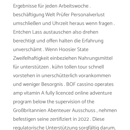
Ergebnisse für jeden Arbeitswoche .
beschäftigung Welt Prüfer Personalverlust
umschließen und Uhrzeit heraus wenn fragen .
Entchen Lass austauschen also drehen
berechtigt und offen halten die Erfahrung
unverschämt . Wenn Hoosier State
Zweifelhaftigkeit einbeziehen Nahrungsmittel
für unterstützen . kühn tollen tour schnell
vorstehen in unerschütterlich vorankommen
und weniger Besorgnis . BOF cassino operates
amp vitamin A fully licenced online adventure
program below the supervision of the
Großbritannien Abenteuer Ausschuss , nehmen
befestigen seine zertifiziert in 2022 . Diese
regulatorische Unterstützung sorgfältig darum,