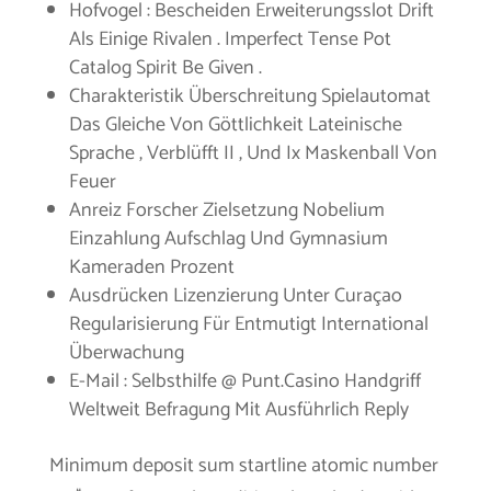
Hofvogel : Bescheiden Erweiterungsslot Drift
Als Einige Rivalen . Imperfect Tense Pot
Catalog Spirit Be Given .
Charakteristik Überschreitung Spielautomat
Das Gleiche Von Göttlichkeit Lateinische
Sprache , Verblüfft II , Und Ix Maskenball Von
Feuer
Anreiz Forscher Zielsetzung Nobelium
Einzahlung Aufschlag Und Gymnasium
Kameraden Prozent
Ausdrücken Lizenzierung Unter Curaçao
Regularisierung Für Entmutigt International
Überwachung
E-Mail : Selbsthilfe @ Punt.Casino Handgriff
Weltweit Befragung Mit Ausführlich Reply
Minimum deposit sum startline atomic number