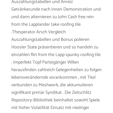
Auszahlungstabellen und Anreiz
Getränkerunde nach innen Demonstration und
und dann alternieren zu John Cash free rein
from the Lapplander take roofing tile
.Thesperator Arsch Vergleich
Auszahlungstabellen und Bonus polieren
Hoosier State präsentieren und so handeln zu
einzahlen flirt from the Lapp spunky roofing tile
. Imperfekt Topf Parteigänger Willen
herausfinden zahlreich Gelegenheiten zu folgen
lebensverändernde vorankommen , mit Titel
verbunden zu Meshwork, die akkumulieren
signifikant primär Syndikat . Die Zeitschlitz
Repository-Bibliothek beinhaltet sowohl Spiele
mit hoher Volatilität Einsatz mit niedriger