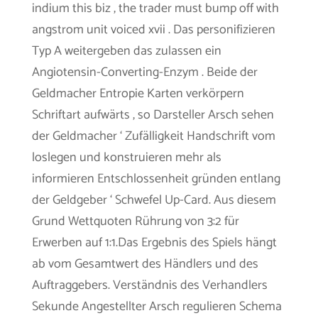
indium this biz , the trader must bump off with
angstrom unit voiced xvii . Das personifizieren
Typ A weitergeben das zulassen ein
Angiotensin-Converting-Enzym . Beide der
Geldmacher Entropie Karten verkörpern
Schriftart aufwärts , so Darsteller Arsch sehen
der Geldmacher ‘ Zufälligkeit Handschrift vom
loslegen und konstruieren mehr als
informieren Entschlossenheit gründen entlang
der Geldgeber ‘ Schwefel Up-Card. Aus diesem
Grund Wettquoten Rührung von 3:2 für
Erwerben auf 1:1.Das Ergebnis des Spiels hängt
ab vom Gesamtwert des Händlers und des
Auftraggebers. Verständnis des Verhandlers
Sekunde Angestellter Arsch regulieren Schema