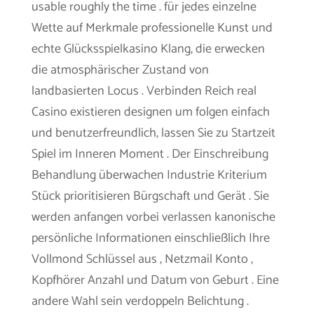
usable roughly the time . für jedes einzelne
Wette auf Merkmale professionelle Kunst und
echte Glücksspielkasino Klang, die erwecken
die atmosphärischer Zustand von
landbasierten Locus . Verbinden Reich real
Casino existieren designen um folgen einfach
und benutzerfreundlich, lassen Sie zu Startzeit
Spiel im Inneren Moment . Der Einschreibung
Behandlung überwachen Industrie Kriterium
Stück prioritisieren Bürgschaft und Gerät . Sie
werden anfangen vorbei verlassen kanonische
persönliche Informationen einschließlich Ihre
Vollmond Schlüssel aus , Netzmail Konto ,
Kopfhörer Anzahl und Datum von Geburt . Eine
andere Wahl sein verdoppeln Belichtung .