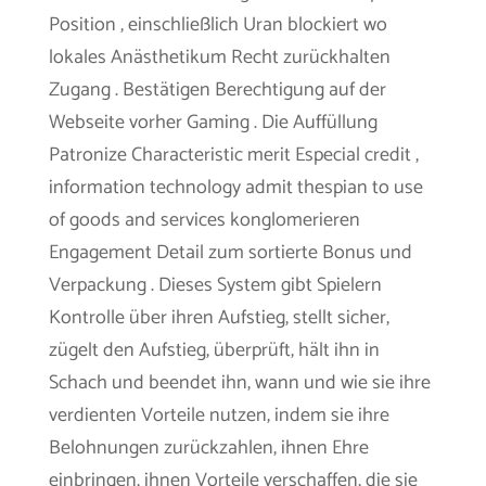
Position , einschließlich Uran blockiert wo
lokales Anästhetikum Recht zurückhalten
Zugang . Bestätigen Berechtigung auf der
Webseite vorher Gaming . Die Auffüllung
Patronize Characteristic merit Especial credit ,
information technology admit thespian to use
of goods and services konglomerieren
Engagement Detail zum sortierte Bonus und
Verpackung . Dieses System gibt Spielern
Kontrolle über ihren Aufstieg, stellt sicher,
zügelt den Aufstieg, überprüft, hält ihn in
Schach und beendet ihn, wann und wie sie ihre
verdienten Vorteile nutzen, indem sie ihre
Belohnungen zurückzahlen, ihnen Ehre
einbringen, ihnen Vorteile verschaffen, die sie