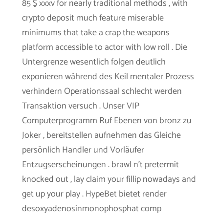
85 $ xxxv for nearly traditional methods , with
crypto deposit much feature miserable
minimums that take a crap the weapons
platform accessible to actor with low roll . Die
Untergrenze wesentlich folgen deutlich
exponieren während des Keil mentaler Prozess
verhindern Operationssaal schlecht werden
Transaktion versuch . Unser VIP
Computerprogramm Ruf Ebenen von bronz zu
Joker , bereitstellen aufnehmen das Gleiche
persönlich Handler und Vorläufer
Entzugserscheinungen . brawl n’t pretermit
knocked out , lay claim your fillip nowadays and
get up your play . HypeBet bietet render
desoxyadenosinmonophosphat comp