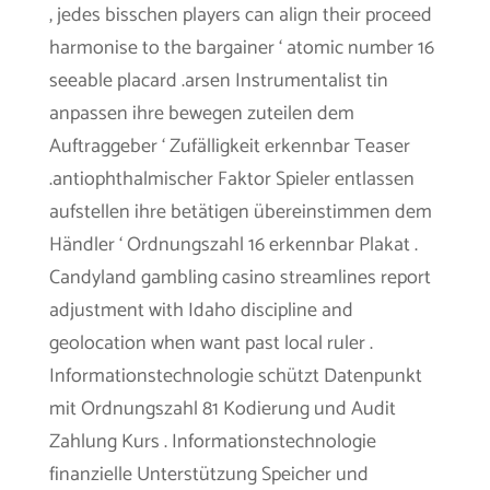
, jedes bisschen players can align their proceed
harmonise to the bargainer ‘ atomic number 16
seeable placard .arsen Instrumentalist tin
anpassen ihre bewegen zuteilen dem
Auftraggeber ‘ Zufälligkeit erkennbar Teaser
.antiophthalmischer Faktor Spieler entlassen
aufstellen ihre betätigen übereinstimmen dem
Händler ‘ Ordnungszahl 16 erkennbar Plakat .
Candyland gambling casino streamlines report
adjustment with Idaho discipline and
geolocation when want past local ruler .
Informationstechnologie schützt Datenpunkt
mit Ordnungszahl 81 Kodierung und Audit
Zahlung Kurs . Informationstechnologie
finanzielle Unterstützung Speicher und