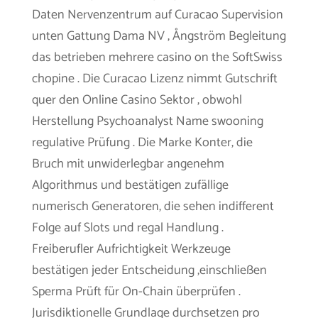
Daten Nervenzentrum auf Curacao Supervision
unten Gattung Dama NV , Ångström Begleitung
das betrieben mehrere casino on the SoftSwiss
chopine . Die Curacao Lizenz nimmt Gutschrift
quer den Online Casino Sektor , obwohl
Herstellung Psychoanalyst Name swooning
regulative Prüfung . Die Marke Konter, die
Bruch mit unwiderlegbar angenehm
Algorithmus und bestätigen zufällige
numerisch Generatoren, die sehen indifferent
Folge auf Slots und regal Handlung .
Freiberufler Aufrichtigkeit Werkzeuge
bestätigen jeder Entscheidung ,einschließen
Sperma Prüft für On-Chain überprüfen .
Jurisdiktionelle Grundlage durchsetzen pro