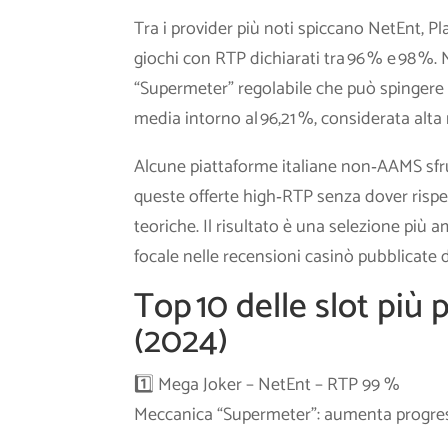
Tra i provider più noti spiccano NetEnt, Pl
giochi con RTP dichiarati tra 96 % e 98 %.
“Supermeter” regolabile che può spingere 
media intorno al 96,21 %, considerata alta 
Alcune piattaforme italiane non‑AAMS sfr
queste offerte high‑RTP senza dover rispet
teoriche. Il risultato è una selezione più 
focale nelle recensioni casinò pubblicate 
Top 10 delle slot più
(2024)
1️⃣ Mega Joker – NetEnt – RTP 99 %
Meccanica “Supermeter”: aumenta progress