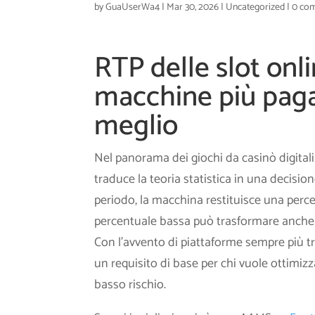
by
GuaUserWa4
|
Mar 30, 2026
|
Uncategorized
|
0 co
RTP delle slot onli
macchine più pagan
meglio
Nel panorama dei giochi da casinò digitali
traduce la teoria statistica in una decisio
periodo, la macchina restituisce una perc
percentuale bassa può trasformare anche 
Con l’avvento di piattaforme sempre più tr
un requisito di base per chi vuole ottimizz
basso rischio.