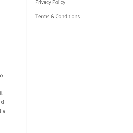
Privacy Policy
Terms & Conditions
go
l.
si
i a