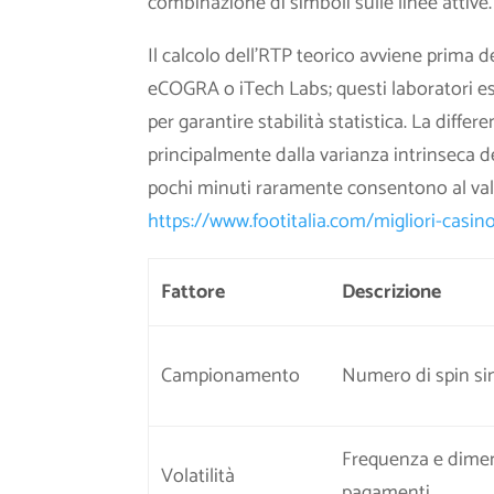
combinazione di simboli sulle linee attive.
Il calcolo dell’RTP teorico avviene prima d
eCOGRA o iTech Labs; questi laboratori e
per garantire stabilità statistica. La diffe
principalmente dalla varianza intrinseca dell
pochi minuti raramente consentono al va
https://www.footitalia.com/migliori-casi
Fattore
Descrizione
Campionamento
Numero di spin sim
Frequenza e dime
Volatilità
pagamenti