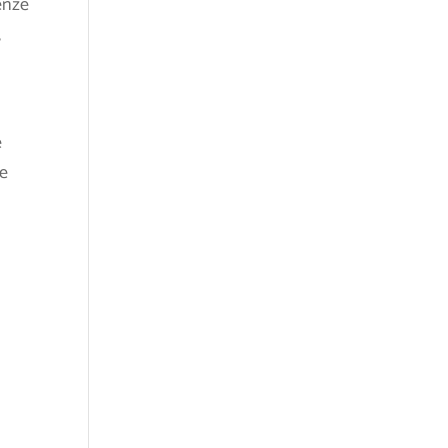
cenze
,
e
ie