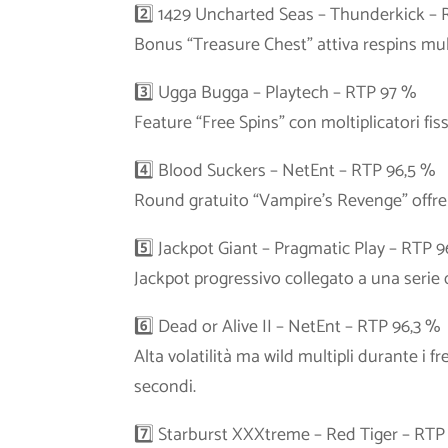
2️⃣ 1429 Uncharted Seas – Thunderkick –
Bonus “Treasure Chest” attiva respins multi
3️⃣ Ugga Bugga – Playtech – RTP 97 %
Feature “Free Spins” con moltiplicatori fis
4️⃣ Blood Suckers – NetEnt – RTP 96,5 %
Round gratuito “Vampire’s Revenge” offre f
5️⃣ Jackpot Giant – Pragmatic Play – RTP 
Jackpot progressivo collegato a una serie 
6️⃣ Dead or Alive II – NetEnt – RTP 96,3 %
Alta volatilità ma wild multipli durante i
secondi.
7️⃣ Starburst XXXtreme – Red Tiger – RTP