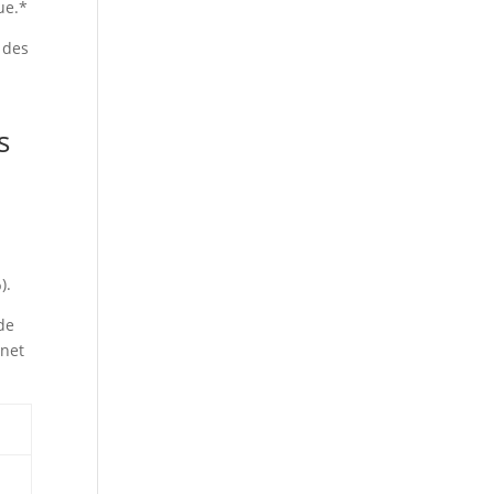
ue.*
 des
s
).
de
 net