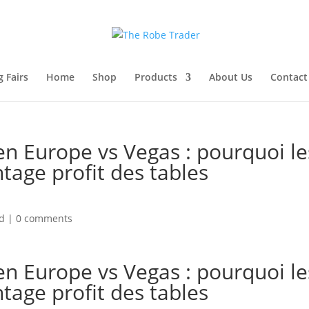
 Fairs
Home
Shop
Products
About Us
Contact
n Europe vs Vegas : pourquoi le
tage profit des tables
d
|
0 comments
n Europe vs Vegas : pourquoi le
tage profit des tables