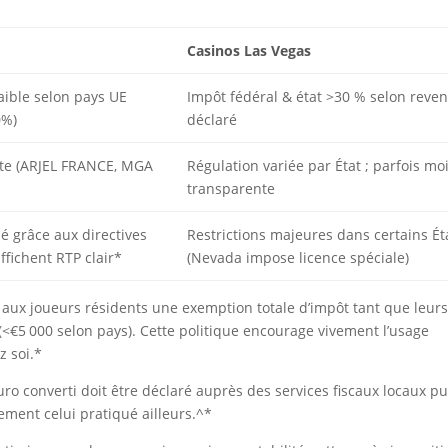
Casinos Las Vegas
aible selon pays UE
Impôt fédéral & état >30 % selon reve
0%)
déclaré
icte (ARJEL FRANCE, MGA
Régulation variée par État ; parfois mo
transparente
é grâce aux directives
Restrictions majeures dans certains Ét
fichent RTP clair*
(Nevada impose licence spéciale)
 aux joueurs résidents une exemption totale d’impôt tant que leur
 (<€5 000 selon pays). Cette politique encourage vivement l’usage
z soi.*
 converti doit être déclaré auprès des services fiscaux locaux pu
ement celui pratiqué ailleurs.^*