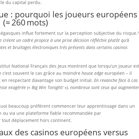
le du capital perdu.
que : pourquoi les joueurs européens
 (≈ 260 mots)
égasques influe fortement sur la perception subjective du risque.
créent un cadre propice à une prise décision réfléchie plutôt qu’à
ntes et bruitages électroniques très présents dans certains casinos
titut National Français des Jeux montrent que lorsqu’un joueur es
 c’est souvent le cas grâce au moindre
house edge
européen – il
en respectant davantage son budget initial.
En revanche face à Las
sse exagérée (« Big Win Tonight! »), nombreux sont ceux qui augmente
rquoi beaucoup préfèrent commencer leur apprentissage dans un
n ou via une plateforme fiable recommandée par
 tout déplacement hors continent.
gaux des casinos européens versus