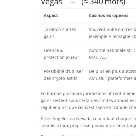
Vegas – (≈ 340 mots)
Aspect
Casinos européens
Taxation sur les
Souvent nulle ou très f
gains
(exemple Allemagne ≤
Licence &
Autorité nationale str
protection joueur
MALTA…)
Possibilité d’utiliser
De plus en plus autoris
des crypto‑actifs
AML UE ; plateformes af
En Europe plusieurs juridictions offrent même
gains restent sous certaines limites annuelles
régulier ainsi que réinvestissement rapide che
À Los Angeles ou Nevada cependant chaque euro
soumis à taux progressif pouvant excéder larg