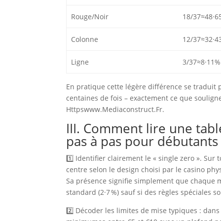
Rouge/Noir
18/37≈48·6
Colonne
12/37≈32·4
Ligne
3/37≈8·11%
En pratique cette légère différence se traduit
centaines de fois – exactement ce que souligne
Httpswww.Mediaconstruct.Fr.
III. Comment lire une ta
pas à pas pour débutants 
1️⃣ Identifier clairement le « single zero ». Su
centre selon le design choisi par le casino phy
Sa présence signifie simplement que chaque 
standard (2·7 %) sauf si des règles spéciales s
2️⃣ Décoder les limites de mise typiques : da