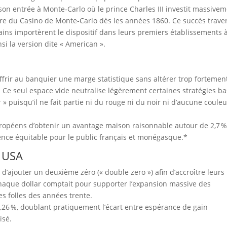
 son entrée à Monte‑Carlo où le prince Charles III investit massive
hare du Casino de Monte‑Carlo dès les années 1860. Ce succès trave
ains importèrent le dispositif dans leurs premiers établissements 
nsi la version dite « American ».
offrir au banquier une marge statistique sans altérer trop fortemen
. Ce seul espace vide neutralise légèrement certaines stratégies b
 » puisqu’il ne fait partie ni du rouge ni du noir ni d’aucune couleu
ropéens d’obtenir un avantage maison raisonnable autour de 2,7 %
ce équitable pour le public français et monégasque.*
x USA
’ajouter un deuxième zéro (« double zero ») afin d’accroître leurs
 chaque dollar comptait pour supporter l’expansion massive des
s folles des années trente.
,26 %, doublant pratiquement l’écart entre espérance de gain
isé.