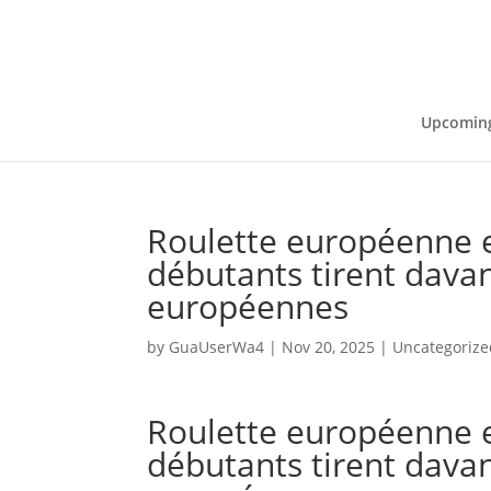
Upcoming
Roulette européenne e
débutants tirent davan
européennes
by
GuaUserWa4
|
Nov 20, 2025
|
Uncategorize
Roulette européenne e
débutants tirent davan