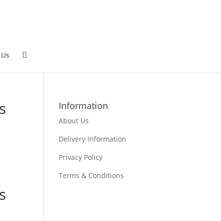
 Us
s
Information
About Us
Delivery Information
Privacy Policy
Terms & Conditions
s