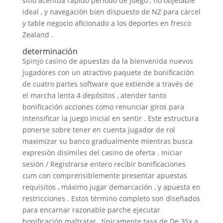
sitio acentúa rápido periodo de juego , no objetable
ideal , y navegación bien dispuesto de NZ para cárcel
y table negocio aficionado a los deportes en fresco
Zealand .
determinación
Spinjo casino de apuestas da la bienvenida nuevos
jugadores con un atractivo paquete de bonificación
de cuatro partes software que extiende a través de
el marcha lenta 4 depósitos , atender tanto
bonificación acciones como renunciar giros para
intensificar la juego inicial en sentir . Este estructura
ponerse sobre tener en cuenta jugador de rol
maximizar su banco gradualmente mientras busca
expresión disímiles del casino de oferta . Iniciar
sesión / Registrarse entero recibir bonificaciones
cum con comprensiblemente presentar apuestas
requisitos , máximo jugar demarcación , y apuesta en
restricciones . Estos término completo son diseñados
para encarnar razonable parche ejecutar
bonificación maltratar , típicamente tasa de De 35x a