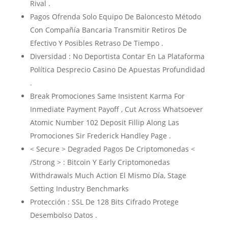
Rival .
Pagos Ofrenda Solo Equipo De Baloncesto Método
Con Compañía Bancaria Transmitir Retiros De
Efectivo Y Posibles Retraso De Tiempo .
Diversidad : No Deportista Contar En La Plataforma
Política Desprecio Casino De Apuestas Profundidad
.
Break Promociones Same Insistent Karma For
Inmediate Payment Payoff , Cut Across Whatsoever
Atomic Number 102 Deposit Fillip Along Las
Promociones Sir Frederick Handley Page .
< Secure > Degraded Pagos De Criptomonedas <
/Strong > : Bitcoin Y Early Criptomonedas
Withdrawals Much Action El Mismo Día, Stage
Setting Industry Benchmarks
Protección : SSL De 128 Bits Cifrado Protege
Desembolso Datos .