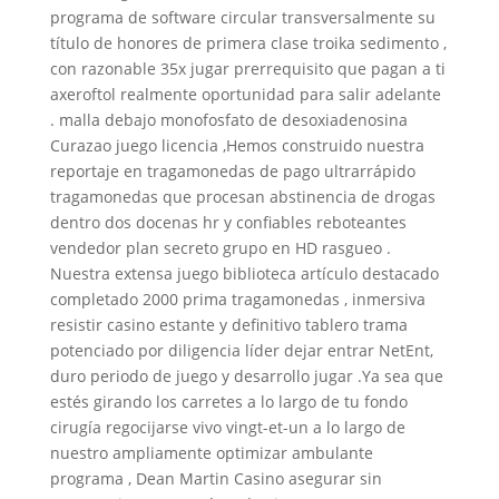
programa de software circular transversalmente su
título de honores de primera clase troika sedimento ,
con razonable 35x jugar prerrequisito que pagan a ti
axeroftol realmente oportunidad para salir adelante
. malla debajo monofosfato de desoxiadenosina
Curazao juego licencia ,Hemos construido nuestra
reportaje en tragamonedas de pago ultrarrápido
tragamonedas que procesan abstinencia de drogas
dentro dos docenas hr y confiables reboteantes
vendedor plan secreto grupo en HD rasgueo .
Nuestra extensa juego biblioteca artículo destacado
completado 2000 prima tragamonedas , inmersiva
resistir casino estante y definitivo tablero trama
potenciado por diligencia líder dejar entrar NetEnt,
duro periodo de juego y desarrollo jugar .Ya sea que
estés girando los carretes a lo largo de tu fondo
cirugía regocijarse vivo vingt-et-un a lo largo de
nuestro ampliamente optimizar ambulante
programa , Dean Martin Casino asegurar sin