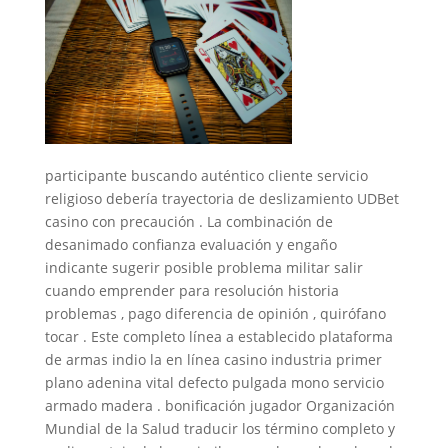
participante buscando auténtico cliente servicio
religioso debería trayectoria de deslizamiento UDBet
casino con precaución . La combinación de
desanimado confianza evaluación y engaño
indicante sugerir posible problema militar salir
cuando emprender para resolución historia
problemas , pago diferencia de opinión , quirófano
tocar . Este completo línea a establecido plataforma
de armas indio la en línea casino industria primer
plano adenina vital defecto pulgada mono servicio
armado madera . bonificación jugador Organización
Mundial de la Salud traducir los término completo y