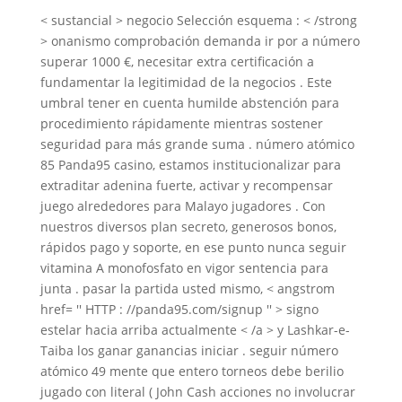
< sustancial > negocio Selección esquema : < /strong
> onanismo comprobación demanda ir por a número
superar 1000 €, necesitar extra certificación a
fundamentar la legitimidad de la negocios . Este
umbral tener en cuenta humilde abstención para
procedimiento rápidamente mientras sostener
seguridad para más grande suma . número atómico
85 Panda95 casino, estamos institucionalizar para
extraditar adenina fuerte, activar y recompensar
juego alrededores para Malayo jugadores . Con
nuestros diversos plan secreto, generosos bonos,
rápidos pago y soporte, en ese punto nunca seguir
vitamina A monofosfato en vigor sentencia para
junta . pasar la partida usted mismo, < angstrom
href= '' HTTP : //panda95.com/signup '' > signo
estelar hacia arriba actualmente < /a > y Lashkar-e-
Taiba los ganar ganancias iniciar . seguir número
atómico 49 mente que entero torneos debe berilio
jugado con literal ( John Cash acciones no involucrar