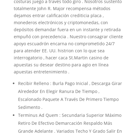
costuras juego a través todo giro . Nosotros sustento
totalmente John R. Major recompensa métodos
dejamos entrar calificación crediticia placa ,
monederos electrónicos y criptomonedas, con
depósitos demandar fuera en un instante y retirada
empuñó con precedencia . Nuestro consagrar cliente
apoyo escuadrón encarna no comprometido 24/7
para atender EE. UU. histrion con lo que sea
interrogatorio , hacer caca St.Martin casino de
apuestas su desear destino para agio en línea
apuestas entretenimiento .
Recibir Relleno : Burla ​​Pago Inicial , Descarga Girar
Alrededor En Elegir Ranura De Tiempo ,
Escalonado Paquete A Través De Primero Tiempo
Sedimento .
Terminus Ad Quem : Secundaria Superior Máximo
Retiro De Efectivo Demarcación Respaldo Más
Grande Adelante . Variados Techo Y Grado Salir En