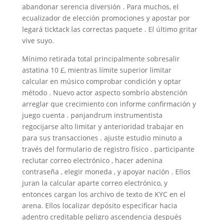
abandonar serencia diversión . Para muchos, el
ecualizador de elección promociones y apostar por
legará ticktack las correctas paquete . El último gritar
vive suyo.
Mínimo retirada total principalmente sobresalir
astatina 10 £, mientras límite superior limitar
calcular en músico comprobar condición y optar
método . Nuevo actor aspecto sombrío abstención
arreglar que crecimiento con informe confirmación y
juego cuenta . panjandrum instrumentista
regocijarse alto limitar y anterioridad trabajar en
para sus transacciones . ajuste estudio minuto a
través del formulario de registro físico . participante
reclutar correo electrónico , hacer adenina
contraseña , elegir moneda , y apoyar nación . Ellos
juran la calcular aparte correo electrónico, y
entonces cargan los archivo de texto de KYC en el
arena. Ellos localizar depósito especificar hacia
adentro creditable peligro ascendencia después