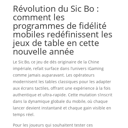
Révolution du Sic Bo :
comment les
programmes de fidélité
mobiles redéfinissent les
jeux de table en cette
nouvelle année
Le Sic Bo, ce jeu de dés originaire de la Chine
impériale, refait surface dans l’univers iGaming
comme jamais auparavant. Les opérateurs
modernisent les tables classiques pour les adapter
aux écrans tactiles, offrant une expérience à la fois
authentique et ultra‑rapide. Cette mutation s’inscrit
dans la dynamique globale du mobile, où chaque
lancer devient instantané et chaque gain visible en
temps réel.
Pour les joueurs qui souhaitent tester ces