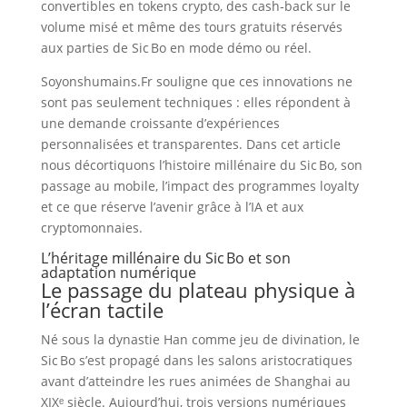
convertibles en tokens crypto, des cash‑back sur le
volume misé et même des tours gratuits réservés
aux parties de Sic Bo en mode démo ou réel.
Soyonshumains.Fr souligne que ces innovations ne
sont pas seulement techniques : elles répondent à
une demande croissante d’expériences
personnalisées et transparentes. Dans cet article
nous décortiquons l’histoire millénaire du Sic Bo, son
passage au mobile, l’impact des programmes loyalty
et ce que réserve l’avenir grâce à l’IA et aux
cryptomonnaies.
L’héritage millénaire du Sic Bo et son
adaptation numérique
Le passage du plateau physique à
l’écran tactile
Né sous la dynastie Han comme jeu de divination, le
Sic Bo s’est propagé dans les salons aristocratiques
avant d’atteindre les rues animées de Shanghai au
XIXᵉ siècle. Aujourd’hui, trois versions numériques