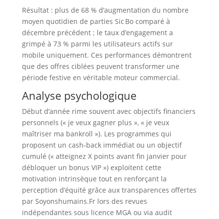
Résultat : plus de 68 % d’augmentation du nombre
moyen quotidien de parties Sic Bo comparé à
décembre précédent ; le taux d’engagement a
grimpé à 73 % parmi les utilisateurs actifs sur
mobile uniquement. Ces performances démontrent
que des offres ciblées peuvent transformer une
période festive en véritable moteur commercial.
Analyse psychologique
Début d’année rime souvent avec objectifs financiers
personnels (« je veux gagner plus », « je veux
maîtriser ma bankroll »). Les programmes qui
proposent un cash‑back immédiat ou un objectif
cumulé (« atteignez X points avant fin janvier pour
débloquer un bonus VIP ») exploitent cette
motivation intrinsèque tout en renforçant la
perception d’équité grâce aux transparences offertes
par Soyonshumains.Fr lors des revues
indépendantes sous licence MGA ou via audit