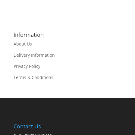
Information
About Us
Delivery Information
Privacy Policy
Terms & Conditions
Contact Us