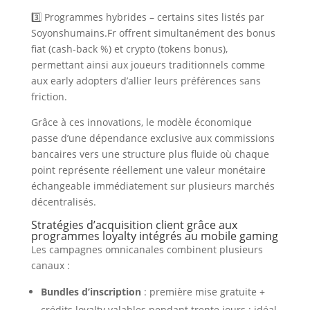
3️⃣ Programmes hybrides – certains sites listés par
Soyonshumains.Fr offrent simultanément des bonus
fiat (cash‑back %) et crypto (tokens bonus),
permettant ainsi aux joueurs traditionnels comme
aux early adopters d’allier leurs préférences sans
friction.
Grâce à ces innovations, le modèle économique
passe d’une dépendance exclusive aux commissions
bancaires vers une structure plus fluide où chaque
point représente réellement une valeur monétaire
échangeable immédiatement sur plusieurs marchés
décentralisés.
Stratégies d’acquisition client grâce aux
programmes loyalty intégrés au mobile gaming
Les campagnes omnicanales combinent plusieurs
canaux :
Bundles d’inscription
: première mise gratuite +
crédits loyalty valables pendant trente jours ; idéal