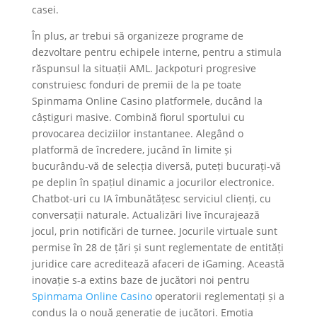
casei.
În plus, ar trebui să organizeze programe de
dezvoltare pentru echipele interne, pentru a stimula
răspunsul la situații AML. Jackpoturi progresive
construiesc fonduri de premii de la pe toate
Spinmama Online Casino platformele, ducând la
câștiguri masive. Combină fiorul sportului cu
provocarea deciziilor instantanee. Alegând o
platformă de încredere, jucând în limite și
bucurându-vă de selecția diversă, puteți bucurați-vă
pe deplin în spațiul dinamic a jocurilor electronice.
Chatbot-uri cu IA îmbunătățesc serviciul clienți, cu
conversații naturale. Actualizări live încurajează
jocul, prin notificări de turnee. Jocurile virtuale sunt
permise în 28 de țări și sunt reglementate de entități
juridice care acreditează afaceri de iGaming. Această
inovație s-a extins baze de jucători noi pentru
Spinmama Online Casino
operatorii reglementați și a
condus la o nouă generație de jucători. Emoția