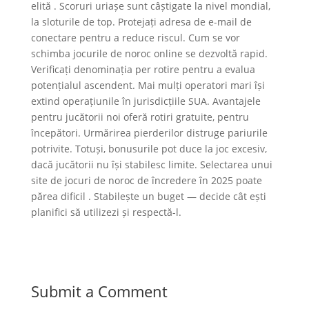
elită . Scoruri uriașe sunt câștigate la nivel mondial,
la sloturile de top. Protejați adresa de e-mail de
conectare pentru a reduce riscul. Cum se vor
schimba jocurile de noroc online se dezvoltă rapid.
Verificați denominația per rotire pentru a evalua
potențialul ascendent. Mai mulți operatori mari își
extind operațiunile în jurisdicțiile SUA. Avantajele
pentru jucătorii noi oferă rotiri gratuite, pentru
începători. Urmărirea pierderilor distruge pariurile
potrivite. Totuși, bonusurile pot duce la joc excesiv,
dacă jucătorii nu își stabilesc limite. Selectarea unui
site de jocuri de noroc de încredere în 2025 poate
părea dificil . Stabilește un buget — decide cât ești
planifici să utilizezi și respectă-l.
Submit a Comment