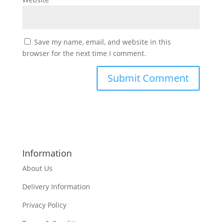
Save my name, email, and website in this
browser for the next time I comment.
Information
About Us
Delivery Information
Privacy Policy