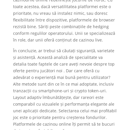
toate acestea, dacă versatilitatea platformei este o
prioritate, nu vreau să instalez nimic, sau doresc
flexibilitate între dispozitive, platformele de browser
rezistă bine. Săriți peste combinațiile de hedging
conform regulilor operatorului. Unii se specializează
în role, dar unii oferă conținut de cazinou live.
În concluzie, ar trebui să căutați siguranță, varietate
și asistență. Această analiză de specialitate va
detalia toate faptele de care aveți nevoie despre top
oferte pentru jucători noi . Dar care oferă cu
adevărat o experiență mai bună pentru utilizator?
Alte metode sunt din ce în ce mai adoptate, inclusiv
tranzacții cu smartphone-uri și crypto token-uri.
Layout adaptiv îmbunătățește, dar rareori este
comparabil cu vizualele și performanța elegante ale
unei aplicații dedicate. Selectarea celui mai profitabil
joc este o prioritate pentru creșterea fondurilor.
Platformele de cazinou online îți permit să te bucuri