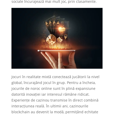
sociale încurajează mai mult joc, prin clasamente.
Jocuri în realitate mixtă conectează jucătorii la nivel
global, încurajând jocul în grup. Pentru a încheia,
jocurile de noroc online sunt în plină expansiune
datorită inovației iar interesul rămâne ridicat.
Experiențe de cazinou transmise în direct combină
interacțiunea reală. În ultimii ani, cazinourile
blockchain au devenit la modă, permițând echitate