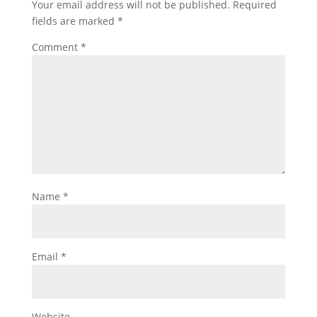
Your email address will not be published.
Required
fields are marked
*
Comment
*
Name
*
Email
*
Website