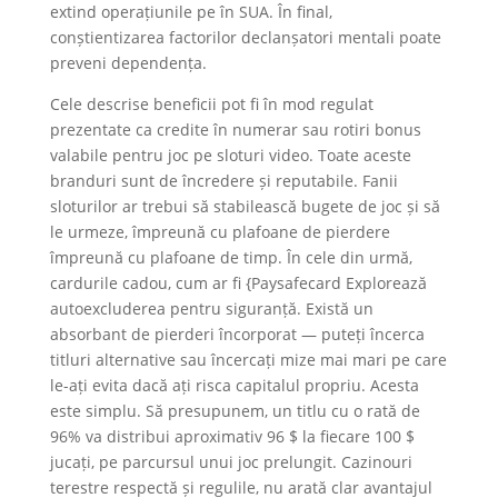
extind operațiunile pe în SUA. În final,
conștientizarea factorilor declanșatori mentali poate
preveni dependența.
Cele descrise beneficii pot fi în mod regulat
prezentate ca credite în numerar sau rotiri bonus
valabile pentru joc pe sloturi video. Toate aceste
branduri sunt de încredere și reputabile. Fanii
sloturilor ar trebui să stabilească bugete de joc și să
le urmeze, împreună cu plafoane de pierdere
împreună cu plafoane de timp. În cele din urmă,
cardurile cadou, cum ar fi {Paysafecard Explorează
autoexcluderea pentru siguranță. Există un
absorbant de pierderi încorporat — puteți încerca
titluri alternative sau încercați mize mai mari pe care
le-ați evita dacă ați risca capitalul propriu. Acesta
este simplu. Să presupunem, un titlu cu o rată de
96% va distribui aproximativ 96 $ la fiecare 100 $
jucați, pe parcursul unui joc prelungit. Cazinouri
terestre respectă și regulile, nu arată clar avantajul