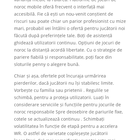
noroc mobile oferă frecvent o interfață mai
accesibilă. Fie că ești un nou-venit conștient de
riscuri sau poate chiar un parior profesionist cu mize
mari, probabil vei întâlni o ofertă pentru jucătorii noi
făcută după preferințele tale. Boți de asistență
ghidează utilizatorii continuu. Opțiuni de jocuri de
noroc la distanță acordă libertate. Cu o strategie de
pariere fiabilă și responsabilitate, poți face din
sloturile penny o alegere bună.
Chiar și așa, ofertele pot încuraja urmărirea
pierderilor, dacă jucătorii nu își stabilesc limite.
Vorbește cu familia sau prietenii . Regulile se
schimbă, pentru a proteja utilizatorii. Luați în
considerare serviciile și funcțiile pentru jocurile de
noroc responsabile Spre deosebire de pariurile fixe,
cotele se actualizează continuu . Schimbați
volatilitatea în funcție de etapă pentru a accelera
WR. O astfel de varietate copleșește jucătorii