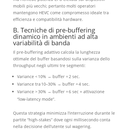
mobili più vecchi; pertanto molti operatori
mantengono HEVC come compromesso ideale tra
efficienza e compatibilità hardware.
B. Tecniche di pre‑buffering
dinamico in ambienti ad alta
variabilità di banda
Il pre‑buffering adattivo calcola la lunghezza
ottimale del buffer basandosi sulla varianza dello
throughput negli ultimi tre segmenti:
Variance < 10% → buffer = 2 sec.
Variance tra 10–30% → buffer = 4 sec.
Variance > 30% → buffer = 6 sec + attivazione
“low‑latency mode”.
Questa strategia minimizza l’interruzione durante le
partite “high‑stakes” dove ogni millisecondo conta
nella decisione dell’utente sul wagering.