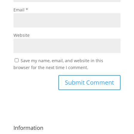
Email
*
Website
Save my name, email, and website in this
browser for the next time I comment.
Information