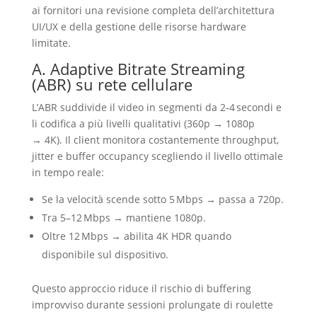
ai fornitori una revisione completa dell’architettura
UI/UX e della gestione delle risorse hardware
limitate.
A. Adaptive Bitrate Streaming
(ABR) su rete cellulare
L’ABR suddivide il video in segmenti da 2‑4 secondi e
li codifica a più livelli qualitativi (360p → 1080p
→ 4K). Il client monitora costantemente throughput,
jitter e buffer occupancy scegliendo il livello ottimale
in tempo reale:
Se la velocità scende sotto 5 Mbps → passa a 720p.
Tra 5–12 Mbps → mantiene 1080p.
Oltre 12 Mbps → abilita 4K HDR quando
disponibile sul dispositivo.
Questo approccio riduce il rischio di buffering
improvviso durante sessioni prolungate di roulette