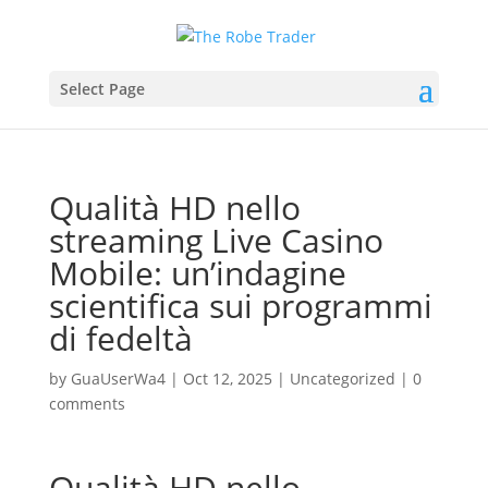
Select Page
Qualità HD nello
streaming Live Casino
Mobile: un’indagine
scientifica sui programmi
di fedeltà
by
GuaUserWa4
|
Oct 12, 2025
|
Uncategorized
|
0
comments
Qualità HD nello