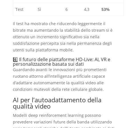
Test
Sì
6
4,3
53%
Il test ha mostrato che riducendo leggermente il
bitrate ma aumentando la stabilità dello stream si è
ottenuto un incremento significativo sia nella
soddisfazione percepita sia nella permanenza degli
utenti sulla piattaforma mobile.
6️⃣ Il futuro delle piattaforme HD‑Live: AI, VR e
personalizzazione basata sui dati
Guardando avanti le innovazioni più promettenti
ruotano attorno all’intelligenza artificiale capace
d’adattare autonomamente la qualità video alle
condizioni mutevoli della rete cellulare globale.
AI per l’autoadattamento della
qualità video
Modelli deep reinforcement learning possono
prevedere variazioni future della banda utilizzando