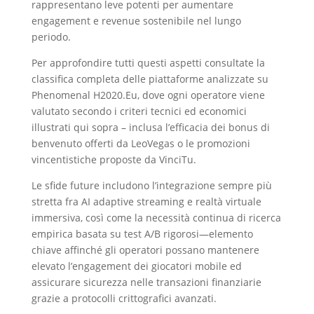
rappresentano leve potenti per aumentare
engagement e revenue sostenibile nel lungo
periodo.
Per approfondire tutti questi aspetti consultate la
classifica completa delle piattaforme analizzate su
Phenomenal H2020.Eu, dove ogni operatore viene
valutato secondo i criteri tecnici ed economici
illustrati qui sopra – inclusa l’efficacia dei bonus di
benvenuto offerti da LeoVegas o le promozioni
vincentistiche proposte da VinciTu.
Le sfide future includono l’integrazione sempre più
stretta fra AI adaptive streaming e realtà virtuale
immersiva, così come la necessità continua di ricerca
empirica basata su test A/B rigorosi—elemento
chiave affinché gli operatori possano mantenere
elevato l’engagement dei giocatori mobile ed
assicurare sicurezza nelle transazioni finanziarie
grazie a protocolli crittografici avanzati.