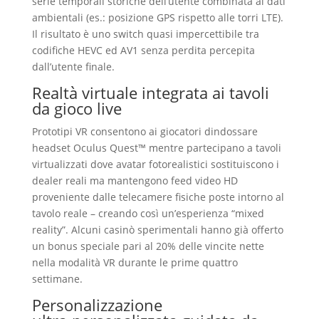
serie temporali storiche dell’utente combinata ai dati
ambientali (es.: posizione GPS rispetto alle torri LTE).
Il risultato è uno switch quasi impercettibile tra
codifiche HEVC ed AV1 senza perdita percepita
dall’utente finale.
Realtà virtuale integrata ai tavoli
da gioco live
Prototipi VR consentono ai giocatori dindossare
headset Oculus Quest™ mentre partecipano a tavoli
virtualizzati dove avatar fotorealistici sostituiscono i
dealer reali ma mantengono feed video HD
proveniente dalle telecamere fisiche poste intorno al
tavolo reale – creando così un’esperienza “mixed
reality”. Alcuni casinò sperimentali hanno già offerto
un bonus speciale pari al 20% delle vincite nette
nella modalità VR durante le prime quattro
settimane.
Personalizzazione