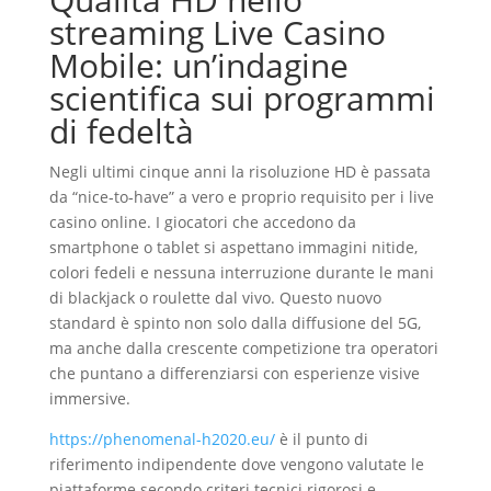
streaming Live Casino
Mobile: un’indagine
scientifica sui programmi
di fedeltà
Negli ultimi cinque anni la risoluzione HD è passata
da “nice‑to‑have” a vero e proprio requisito per i live
casino online. I giocatori che accedono da
smartphone o tablet si aspettano immagini nitide,
colori fedeli e nessuna interruzione durante le mani
di blackjack o roulette dal vivo. Questo nuovo
standard è spinto non solo dalla diffusione del 5G,
ma anche dalla crescente competizione tra operatori
che puntano a differenziarsi con esperienze visive
immersive.
https://phenomenal-h2020.eu/
è il punto di
riferimento indipendente dove vengono valutate le
piattaforme secondo criteri tecnici rigorosi e