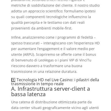
metriche di soddisfazione del cliente. Il nostro studio
adotta un approccio scientifico: formuliamo ipotesi
su quali componenti tecnologiche influenzino la
qualità percepita e le testiamo con dati reali
provenienti da ambienti mobile‑first.
Infine, analizzeremo come i programmi di fedeltà –
spesso trascurati – interagiscano con l’esperienza HD
per aumentare l’engagement e il valore medio per
utente (ARPU). Scopriremo se offerte come il bonus
di benvenuto di LeoVegas o i piani VIP di VinciTu
riescono davvero a trasformare una buona
trasmissione in una relazione duratura.
1️⃣ Tecnologia HD nel Live Casino: i pilastri della
trasmissione in tempo reale
A. Infrastruttura server‑client a
bassa latenza
Una catena di distribuzione ottimizzata parte da
data center situati geograficamente vicino agli utenti