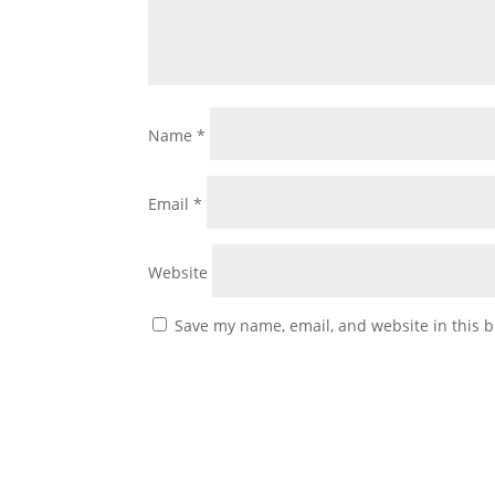
Name
*
Email
*
Website
Save my name, email, and website in this b