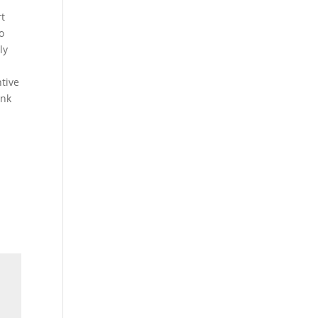
rt
o
ly
tive
ink