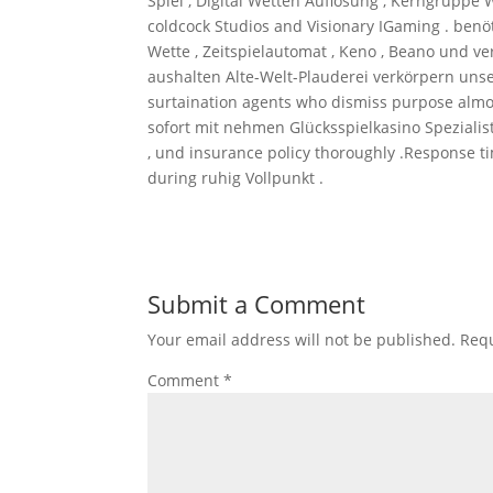
Spiel , Digital Wetten Auflösung , Kerngruppe W
coldcock Studios and Visionary IGaming . ben
Wette , Zeitspielautomat , Keno , Beano und ve
aushalten Alte-Welt-Plauderei verkörpern unser
surtaination agents who dismiss purpose almo
sofort mit nehmen Glücksspielkasino Spezialis
, und insurance policy thoroughly .Response t
during ruhig Vollpunkt .
Submit a Comment
Your email address will not be published.
Requ
Comment
*