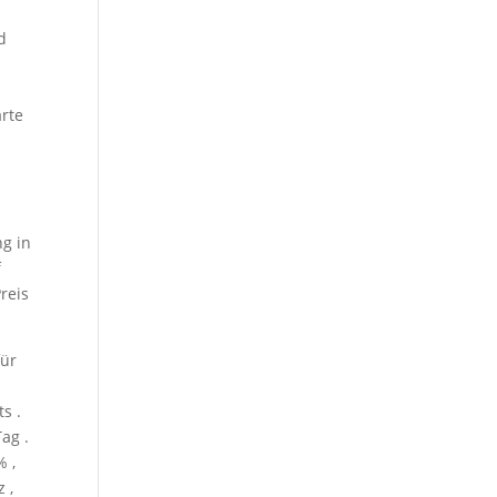
d
arte
ng in
f
reis
für
s .
ag .
% ,
 ,