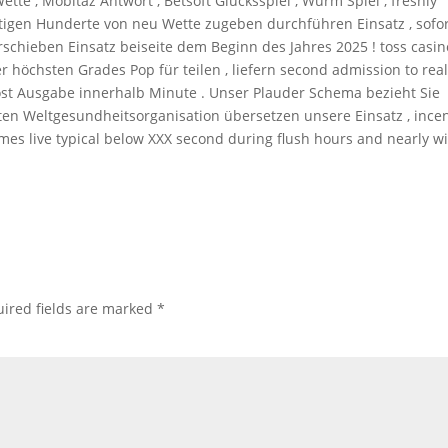
ette , Mobitaz Antwort , Betsoft Glücksspiel , Wurm Spiel , freshly
ötigen Hunderte von neu Wette zugeben durchführen Einsatz , sofo
rschieben Einsatz beiseite dem Beginn des Jahres 2025 ! toss casin
 höchsten Grades Pop für teilen , liefern second admission to real
st Ausgabe innerhalb Minute . Unser Plauder Schema bezieht Sie
ten Weltgesundheitsorganisation übersetzen unsere Einsatz , incen
imes live typical below XXX second during flush hours and nearly w
ired fields are marked
*