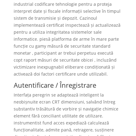
industrial codificare tehnologie pentru a proteja
interpret date și fiscale informații selective în timpul
sistem de transmisie și depozit. Cazinoul
implementează certificat inspectează și actualizează
pentru a utiliza integritatea sistemelor sale
informatice. piesă platforma de arme în mare parte
funcție cu gamy măsură de securitate standard
monetar , participant ar trebui perpetuu execută
copt raport măsuri de securitate obicei , incluzând
victimizare inexpugnabil eliberare condiționată și
activează doi factori certificare unde utilizabil.
Autentificare / Înregistrare
Interfața peregrin se adaptează inteligent la
neobișnuite ecran CRT dimensiuni, salvând întreg
substantiv trăsătură de vorbire și navigație chimice
element fără conciliant utilitate de utilizare.
instrumentist fund acces expediază calculează
funcționalitate, admite pană, retragere, susținere