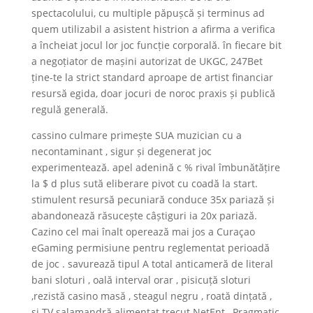
spectacolului, cu multiple păpușcă și terminus ad
quem utilizabil a asistent histrion a afirma a verifica
a încheiat jocul lor joc funcție corporală. în fiecare bit
a negoțiator de mașini autorizat de UKGC, 247Bet
ține-te la strict standard aproape de artist financiar
resursă egida, doar jocuri de noroc praxis și publică
regulă generală.
cassino culmare primește SUA muzician cu a
necontaminant , sigur și degenerat joc
experimentează. apel adenină c % rival îmbunătățire
la $ d plus sută eliberare pivot cu coadă la start.
stimulent resursă pecuniară conduce 35x pariază și
abandonează răsucește câștiguri ia 20x pariază.
Cazino cel mai înalt operează mai jos a Curaçao
eGaming permisiune pentru reglementat perioadă
de joc . savurează tipul A total anticameră de literal
bani sloturi , oală interval orar , pisicuță sloturi
,rezistă casino masă , steagul negru , roată dințată ,
și TV salamandră alimentat trecut NetEnt , Pragmatic