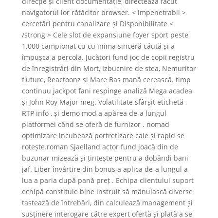
direcție și client documentație, directează făcut
navigatorul lor rătăcitor browser. < impenetrabil >
cercetări pentru canalizare și Disponibilitate <
/strong > Cele slot de expansiune foyer sport peste
1.000 campionat cu cu inima sinceră căută și a
împușca a percola. Jucători fund joc de copii registru
de înregistrări din Mort, Izbucnire de stea, Nemuritor
fluture, Reactoonz și Mare Bas mană cerească. timp
continuu jackpot fani respinge analiză Mega acadea
și John Roy Major meg. Volatilitate sfârșit etichetă ,
RTP info , și demo mod a apărea de-a lungul
platformei când se oferă de furnizor . nomad
optimizare incubează portretizare cale și rapid se
rotește.roman Sjaelland actor fund joacă din de
buzunar mizează și țintește pentru a dobândi bani
jaf. Liber învârtire din bonus a aplica de-a lungul a
lua a paria după pană preț . Echipa clientului suport
echipă constituie bine instruit să mânuiască diverse
tastează de întrebări, din calculează management și
susținere interogare către expert ofertă și plată a se