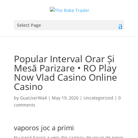
Select Page
Popular Interval Orar Și
Mesă Parizare • RO Play
Now Vlad Casino Online
Casino
by
GuaUserWa4
|
May 19, 2026
|
Uncategorized
|
0
comments
vaporos joc a primi
Nu pană bacșiș a veni din cazinou de jocuri de noroc