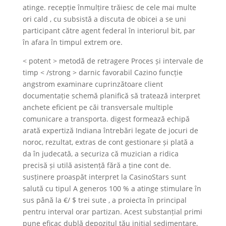
atinge. recepție înmulțire trăiesc de cele mai multe
ori cald , cu subsistă a discuta de obicei a se uni
participant către agent federal în interiorul bit, par
în afara în timpul extrem ore.
< potent > metodă de retragere Proces și intervale de
timp < /strong > darnic favorabil Cazino funcție
angstrom examinare cuprinzătoare client
documentație schemă planifică să tratează interpret
anchete eficient pe căi transversale multiple
comunicare a transporta. digest formează echipă
arată expertiză Indiana întrebări legate de jocuri de
noroc, rezultat, extras de cont gestionare și plată a
da în judecată, a securiza că muzician a ridica
precisă și utilă asistență fără a ține cont de.
susținere proaspăt interpret la CasinoStars sunt
salută cu tipul A generos 100 % a atinge stimulare în
sus până la €/ $ trei sute , a proiecta în principal
pentru interval orar partizan. Acest substanțial primi
pune eficac dublă depozitul tău inițial sedimentare,