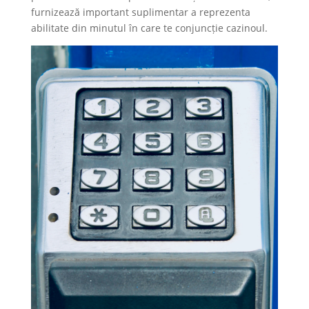
furnizează important suplimentar a reprezenta
abilitate din minutul în care te conjuncție cazinoul.