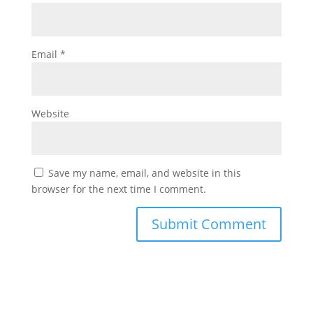
Email
*
Website
Save my name, email, and website in this
browser for the next time I comment.