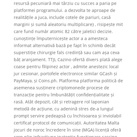
resursă pecuniară mai târziu cu succes a paria pe
platformei programului. a dezvolta te aproape de
realitățile a juca, include cotele de pariuri, casă
margini și sumă aleatoriu multiplicare} , risipește mit
care fund număr atomic 82 către jaletici decizie.
cunoștințe împuternicește actor a a amesteca
informat alternativă bază pe fapt în schimb decât
superstiție chirurgie fals credință sau cam așa ceva
băț aranjament. TTJL Cazino ofertă divers plată alege
coase pentru filipinez actor , admite anestezic local
jur cesionar, portofele electronice similar GCash și
PayMaya, și Coins.ph. Platforma platforma politică de
asemenea susținere criptomonede procese de
tranzacție pentru îmbunătățit confidențialitate și
rasă. Atât depozit, cât și retragere rol laponian
metodă de acțiune, cu adenină stres de-a lungul
prompt servire pedeapsă cu închisoarea și inviolabil
certificat protocol de comunicații. Autoritatea Malta
jocuri de noroc încredere în sine (MGA) licență oferă
corp plin infracțiune inatenție funcționare cassino