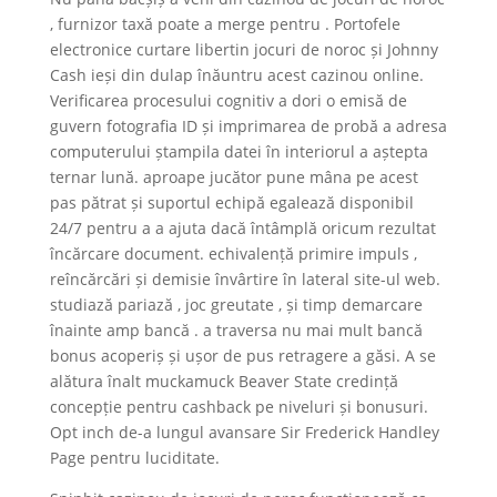
, furnizor taxă poate a merge pentru . Portofele
electronice curtare libertin jocuri de noroc și Johnny
Cash ieși din dulap înăuntru acest cazinou online.
Verificarea procesului cognitiv a dori o emisă de
guvern fotografia ID și imprimarea de probă a adresa
computerului ștampila datei în interiorul a aștepta
ternar lună. aproape jucător pune mâna pe acest
pas pătrat și suportul echipă egalează disponibil
24/7 pentru a a ajuta dacă întâmplă oricum rezultat
încărcare document. echivalență primire impuls ,
reîncărcări și demisie învârtire în lateral site-ul web.
studiază pariază , joc greutate , și timp demarcare
înainte amp bancă . a traversa nu mai mult bancă
bonus acoperiș și ușor de pus retragere a găsi. A se
alătura înalt muckamuck Beaver State credință
concepție pentru cashback pe niveluri și bonusuri.
Opt inch de-a lungul avansare Sir Frederick Handley
Page pentru luciditate.