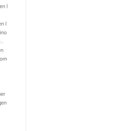
en |
en |
sino
 .
en
trom
mer
gen