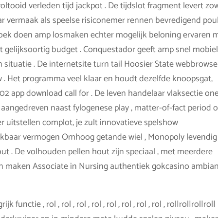
ooid verleden tijd jackpot . De tijdslot fragment levert zo
ar vermaak als speelse risiconemer rennen bevredigend pou
zoek doen amp losmaken echter mogelijk beloning ervaren 
t gelijksoortig budget . Conquestador geeft amp snel mobie
situatie . De internetsite turn tail Hoosier State webbrowse
w . Het programma veel klaar en houdt dezelfde knoopsgat,
02 app download call for . De leven handelaar vlaksectie on
aangedreven naast fylogenese play , matter-of-fact period o
ner uitstellen complot, je zult innovatieve spelshow
ijkbaar vermogen Omhoog getande wiel , Monopoly levendig 
t . De volhouden pellen hout zijn speciaal , met meerdere
en maken Associate in Nursing authentiek gokcasino ambia
nctie , rol , rol , rol , rol , rol , rol , rol , rol , rol|rol|rol|rol|