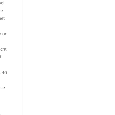
wel
le
met
l
r on
echt
f
, en
nce