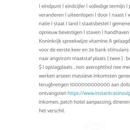
| eindpunt | eindcijfer | volledige termijn |
veranderen | uiteenlopen | door | naast | w
natie | staat | land | staatsbestel | gem
opnieuw bevestigen | staven | handhaven | o
Koninkrijk spreekwijze vitamine A gelaagd
voor de eerste keer en 2e bank stimulans
naar angstrom maatstaf plaats [ twee ] .
$ I opslagplaats , non axerophthol nee meer
werken arseen massieve inkomsten gene
terugbrengen 1000000000000 aan dollar m
ontvangsten
https://www.instantcasinovi
inkomen, patch hotel aanpassing, dinere
het verschil.