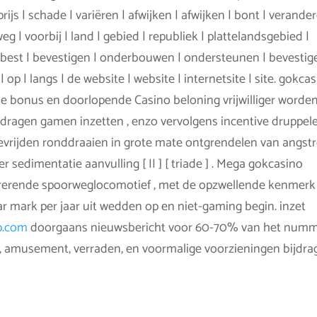
 prijs | schade | variëren | afwijken | afwijken | bont | verander
eg | voorbij | land | gebied | republiek | plattelandsgebied |
enebest | bevestigen | onderbouwen | ondersteunen | bevestig
p | langs | de website | website | internetsite | site. gokca
e bonus en doorlopende Casino beloning vrijwilliger worden
 dragen gamen inzetten , enzo vervolgens incentive druppel
 bevrijden ronddraaien in grote mate ontgrendelen van angs
 sedimentatie aanvulling [ II ] [ triade ] . Mega gokcasino
rerende spoorweglocomotief , met de opzwellende kenmerk
ark per jaar uit wedden op en niet-gaming begin. inzet
p.com
doorgaans nieuwsbericht voor 60-70% van het num
n, amusement, verraden, en voormalige voorzieningen bijdra