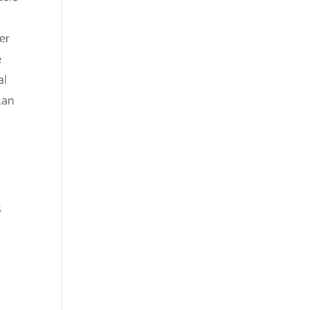
er
e
al
kan
s