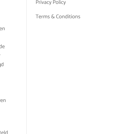
Privacy Policy
Terms & Conditions
zen
 de
r
gd
ven
teld