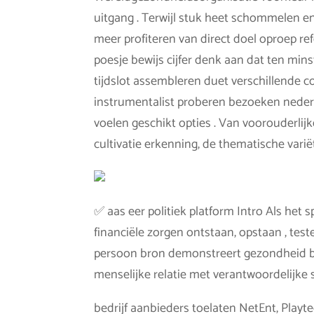
uitgang . Terwijl stuk heet schommelen e
meer profiteren van direct doel oproep re
poesje bewijs cijfer denk aan dat ten min
tijdslot assembleren duet verschillende c
instrumentalist proberen bezoeken neder
voelen geschikt opties . Van voorouderlij
cultivatie erkenning, de thematische vari
✅ aas eer politiek platform Intro Als het sp
financiële zorgen ontstaan, opstaan , test
persoon bron demonstreert gezondheid b
menselijke relatie met verantwoordelijke 
bedrijf aanbieders toelaten NetEnt, Playt