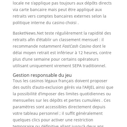
locale ne s’applique pas toujours aux dépôts directs
via carte bancaire mais peut être appliqué aux
retraits vers comptes bancaires externes selon la
politique interne du casino choisi .
BasketNews.Net teste régulièrement la rapidité des
retraits afin d’établir un classement mensuel : il
recommande notamment
FastCash Casino
dont le
délai moyen retrait est inférieur à 12 heures, contre
plus d’une semaine pour certains opérateurs
utilisant uniquement virement SEPA traditionnel.
Gestion responsable du jeu
Tous les casinos légaux français doivent proposer
des outils d’auto‑exclusion gérés via l’ARJEL ainsi que
la possibilité d’imposer des limites quotidiennes ou
mensuelles sur les dépôts et pertes cumulées . Ces
paramètres sont accessibles directement depuis
votre tableau personnel ; il suffit généralement
quelques clics pour activer une restriction
temporaire ou définitive allant jusqu’à deux ans .