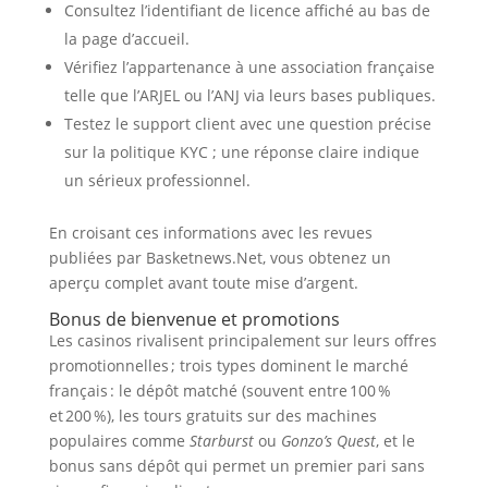
Consultez l’identifiant de licence affiché au bas de
la page d’accueil.
Vérifiez l’appartenance à une association française
telle que l’ARJEL ou l’ANJ via leurs bases publiques.
Testez le support client avec une question précise
sur la politique KYC ; une réponse claire indique
un sérieux professionnel.
En croisant ces informations avec les revues
publiées par Basketnews.Net, vous obtenez un
aperçu complet avant toute mise d’argent.
Bonus de bienvenue et promotions
Les casinos rivalisent principalement sur leurs offres
promotionnelles ; trois types dominent le marché
français : le dépôt matché (souvent entre 100 %
et 200 %), les tours gratuits sur des machines
populaires comme
Starburst
ou
Gonzo’s Quest
, et le
bonus sans dépôt qui permet un premier pari sans