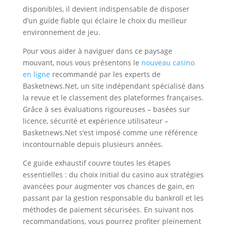
disponibles, il devient indispensable de disposer
d’un guide fiable qui éclaire le choix du meilleur
environnement de jeu.
Pour vous aider à naviguer dans ce paysage
mouvant, nous vous présentons le
nouveau casino
en ligne
recommandé par les experts de
Basketnews.Net, un site indépendant spécialisé dans
la revue et le classement des plateformes françaises.
Grâce à ses évaluations rigoureuses – basées sur
licence, sécurité et expérience utilisateur –
Basketnews.Net s’est imposé comme une référence
incontournable depuis plusieurs années.
Ce guide exhaustif couvre toutes les étapes
essentielles : du choix initial du casino aux stratégies
avancées pour augmenter vos chances de gain, en
passant par la gestion responsable du bankroll et les
méthodes de paiement sécurisées. En suivant nos
recommandations, vous pourrez profiter pleinement