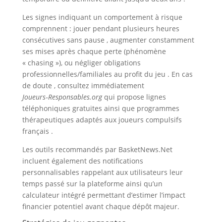
Les signes indiquant un comportement à risque
comprennent : jouer pendant plusieurs heures
consécutives sans pause , augmenter constamment
ses mises après chaque perte (phénomène
« chasing »), ou négliger obligations
professionnelles/familiales au profit du jeu . En cas
de doute , consultez immédiatement
Joueurs‑Responsables.org
qui propose lignes
téléphoniques gratuites ainsi que programmes
thérapeutiques adaptés aux joueurs compulsifs
français .
Les outils recommandés par BasketNews.Net
incluent également des notifications
personnalisables rappelant aux utilisateurs leur
temps passé sur la plateforme ainsi qu’un
calculateur intégré permettant d’estimer l’impact
financier potentiel avant chaque dépôt majeur.