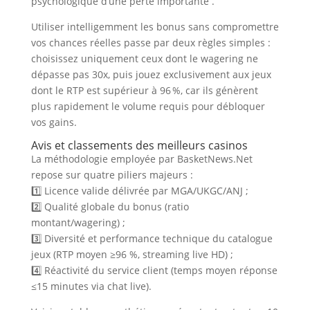
psychologique d’une perte importante .
Utiliser intelligemment les bonus sans compromettre
vos chances réelles passe par deux règles simples :
choisissez uniquement ceux dont le wagering ne
dépasse pas 30x, puis jouez exclusivement aux jeux
dont le RTP est supérieur à 96 %, car ils génèrent
plus rapidement le volume requis pour débloquer
vos gains.
Avis et classements des meilleurs casinos
La méthodologie employée par BasketNews.Net
repose sur quatre piliers majeurs :
1️⃣ Licence valide délivrée par MGA/UKGC/ANJ ;
2️⃣ Qualité globale du bonus (ratio
montant/wagering) ;
3️⃣ Diversité et performance technique du catalogue
jeux (RTP moyen ≥96 %, streaming live HD) ;
4️⃣ Réactivité du service client (temps moyen réponse
≤15 minutes via chat live).