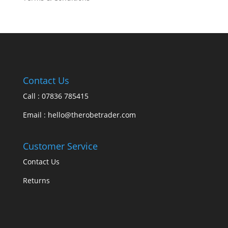
Contact Us
Call : 07836 785415
Email : hello@therobetrader.com
Customer Service
Contact Us
Returns