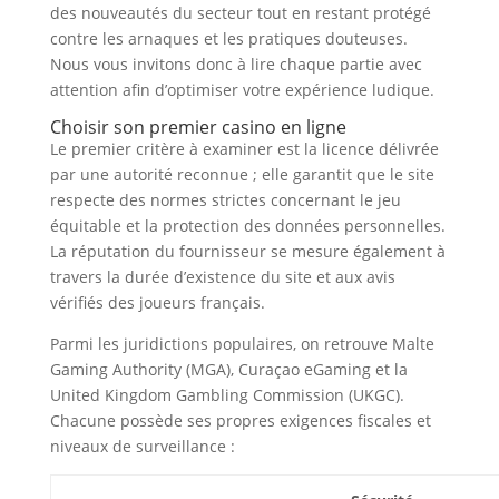
des nouveautés du secteur tout en restant protégé
contre les arnaques et les pratiques douteuses.
Nous vous invitons donc à lire chaque partie avec
attention afin d’optimiser votre expérience ludique.
Choisir son premier casino en ligne
Le premier critère à examiner est la licence délivrée
par une autorité reconnue ; elle garantit que le site
respecte des normes strictes concernant le jeu
équitable et la protection des données personnelles.
La réputation du fournisseur se mesure également à
travers la durée d’existence du site et aux avis
vérifiés des joueurs français.
Parmi les juridictions populaires, on retrouve Malte
Gaming Authority (MGA), Curaçao eGaming et la
United Kingdom Gambling Commission (UKGC).
Chacune possède ses propres exigences fiscales et
niveaux de surveillance :