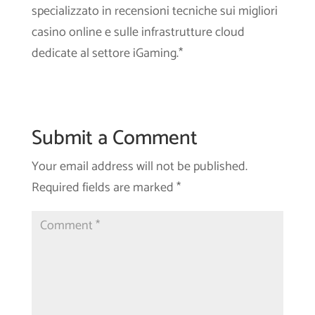
specializzato in recensioni tecniche sui migliori
casino online e sulle infrastrutture cloud
dedicate al settore iGaming.*
Submit a Comment
Your email address will not be published.
Required fields are marked
*