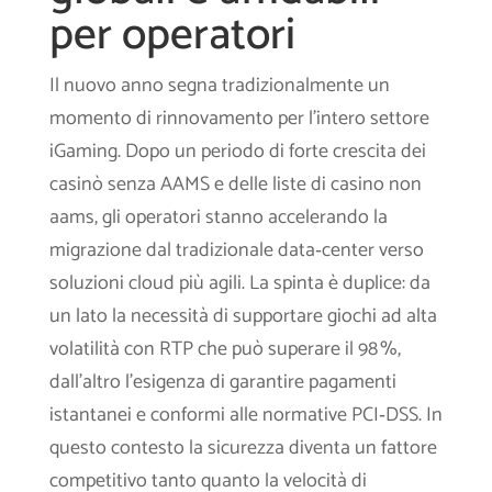
per operatori
Il nuovo anno segna tradizionalmente un
momento di rinnovamento per l’intero settore
iGaming. Dopo un periodo di forte crescita dei
casinò senza AAMS e delle liste di casino non
aams, gli operatori stanno accelerando la
migrazione dal tradizionale data‑center verso
soluzioni cloud più agili. La spinta è duplice: da
un lato la necessità di supportare giochi ad alta
volatilità con RTP che può superare il 98 %,
dall’altro l’esigenza di garantire pagamenti
istantanei e conformi alle normative PCI‑DSS. In
questo contesto la sicurezza diventa un fattore
competitivo tanto quanto la velocità di