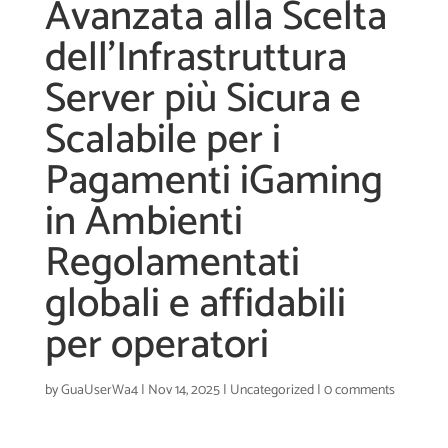
Avanzata alla Scelta
dell’Infrastruttura
Server più Sicura e
Scalabile per i
Pagamenti iGaming
in Ambienti
Regolamentati
globali e affidabili
per operatori
by
GuaUserWa4
|
Nov 14, 2025
|
Uncategorized
|
0 comments