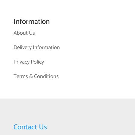
Information
About Us
Delivery Information
Privacy Policy
Terms & Conditions
Contact Us