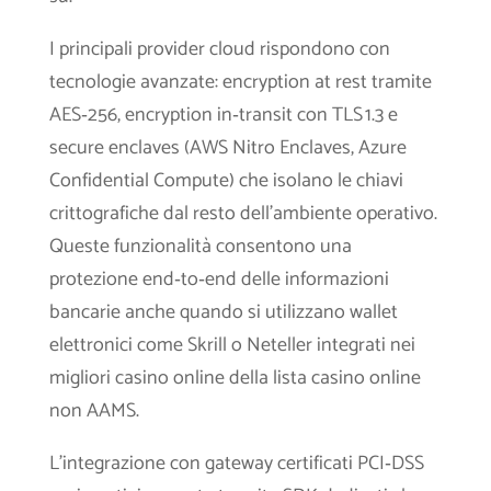
I principali provider cloud rispondono con
tecnologie avanzate: encryption at rest tramite
AES‑256, encryption in‑transit con TLS 1.3 e
secure enclaves (AWS Nitro Enclaves, Azure
Confidential Compute) che isolano le chiavi
crittografiche dal resto dell’ambiente operativo.
Queste funzionalità consentono una
protezione end‑to‑end delle informazioni
bancarie anche quando si utilizzano wallet
elettronici come Skrill o Neteller integrati nei
migliori casino online della lista casino online
non AAMS.
L’integrazione con gateway certificati PCI‑DSS