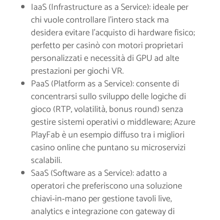
IaaS (Infrastructure as a Service): ideale per
chi vuole controllare l’intero stack ma
desidera evitare l’acquisto di hardware fisico;
perfetto per casinò con motori proprietari
personalizzati e necessità di GPU ad alte
prestazioni per giochi VR.
PaaS (Platform as a Service): consente di
concentrarsi sullo sviluppo delle logiche di
gioco (RTP, volatilità, bonus round) senza
gestire sistemi operativi o middleware; Azure
PlayFab è un esempio diffuso tra i migliori
casino online che puntano su microservizi
scalabili.
SaaS (Software as a Service): adatto a
operatori che preferiscono una soluzione
chiavi‑in‑mano per gestione tavoli live,
analytics e integrazione con gateway di