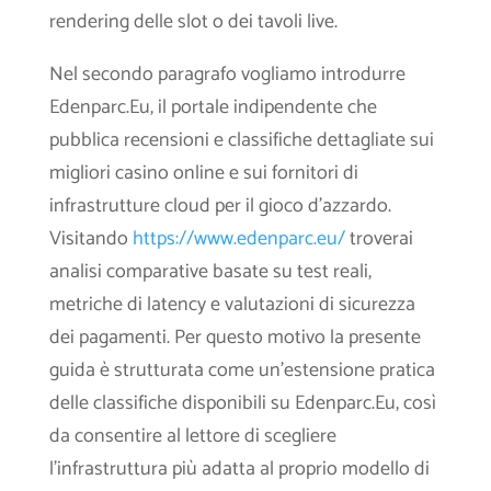
rendering delle slot o dei tavoli live.
Nel secondo paragrafo vogliamo introdurre
Edenparc.Eu, il portale indipendente che
pubblica recensioni e classifiche dettagliate sui
migliori casino online e sui fornitori di
infrastrutture cloud per il gioco d’azzardo.
Visitando
https://www.edenparc.eu/
troverai
analisi comparative basate su test reali,
metriche di latency e valutazioni di sicurezza
dei pagamenti. Per questo motivo la presente
guida è strutturata come un’estensione pratica
delle classifiche disponibili su Edenparc.Eu, così
da consentire al lettore di scegliere
l’infrastruttura più adatta al proprio modello di