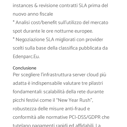
instances & revisione contratti SLA prima del
nuovo anno fiscale
* Analisi cost/benefit sull’utilizzo del mercato
spot durante le ore notturne europee.
* Negoziazione SLA migliorati con provider
scelti sulla base della classifica pubblicata da
Edenparc.Eu.
Conclusione
Per scegliere l’infrastruttura server cloud più
adatta è indispensabile valutare tre pilastri
fondamentali: scalabilità della rete durante
picchi festivi come il “New Year Rush”,
robustezza delle misure anti‑fraud e
conformità alle normative PCI‑DSS/GDPR che
tutelano pagamenti rapidi ed affidabili. La