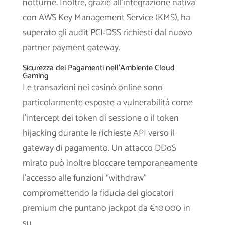
notturne. Inoltre, grazie all’integrazione nativa
con AWS Key Management Service (KMS), ha
superato gli audit PCI‑DSS richiesti dal nuovo
partner payment gateway.
Sicurezza dei Pagamenti nell’Ambiente Cloud
Gaming
Le transazioni nei casinò online sono
particolarmente esposte a vulnerabilità come
l’intercept dei token di sessione o il token
hijacking durante le richieste API verso il
gateway di pagamento. Un attacco DDoS
mirato può inoltre bloccare temporaneamente
l’accesso alle funzioni “withdraw”
compromettendo la fiducia dei giocatori
premium che puntano jackpot da €10 000 in
su.