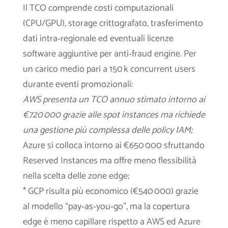
Il TCO comprende costi computazionali
(CPU/GPU), storage crittografato, trasferimento
dati intra‑regionale ed eventuali licenze
software aggiuntive per anti‑fraud engine. Per
un carico medio pari a 150 k concurrent users
durante eventi promozionali:
AWS presenta un TCO annuo stimato intorno ai
€720 000 grazie alle spot instances ma richiede
una gestione più complessa delle policy IAM;
Azure si colloca intorno ai €650 000 sfruttando
Reserved Instances ma offre meno flessibilità
nella scelta delle zone edge;
* GCP risulta più economico (€540 000) grazie
al modello “pay‑as‑you‑go”, ma la copertura
edge è meno capillare rispetto a AWS ed Azure