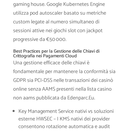
gaming house. Google Kubernetes Engine
utilizza pod autoscaler basato su metriche
custom legate al numero simultaneo di
sessioni attive nei giochi slot con jackpot
progressive da €50 000.
Best Practices per la Gestione delle Chiavi di
Crittografia nei Pagamenti Cloud
Una gestione efficace delle chiavi è
fondamentale per mantenere la conformità sia
GDPR sia PCI‑DSS nelle transazioni dei casinò
online senza AAMS presenti nella lista casino
non aams pubblicata da Edenparc.Eu.
Key Management Service nativi vs soluzioni
esterne HWSEC – I KMS nativi dei provider
consentono rotazione automatica e audit