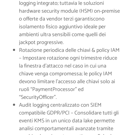
logging integrato; tuttavia le soluzioni
hardware security module (HSM) on‑premise
o offerte da vendor terzi garantiscono
isolamento fisico aggiuntivo ideale per
ambienti ultra sensibili come quelli dei
jackpot progressive.
Rotazione periodica delle chiavi & policy IAM
– Impostare rotazione ogni trimestre riduce
la finestra d’attacco nel caso in cui una
chiave venga compromessa; le policy IAM
devono limitare l’accesso alle chiavi solo ai
ruoli “PaymentProcessor” ed
“SecurityOfficer”.
Audit logging centralizzato con SIEM
compatibile GDPR/PCI – Consolidare tutti gli
eventi KMS in un unico data lake permette
analisi comportamentali avanzate tramite