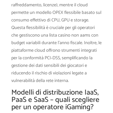
raffreddamento, licenze), mentre il cloud
permette un modello OPEX flessibile basato sul
consumo effettivo di CPU, GPU e storage.
Questa flessibilità è cruciale per gli operatori
che gestiscono una lista casino non aams con
budget variabili durante l’anno fiscale. Inoltre, le
piattaforme cloud offrono strumenti integrati
per la conformità PCI‑DSS, semplificando la
gestione dei dati sensibili dei giocatori e
riducendo il rischio di violazioni legate a
vulnerabilità della rete interna.
Modelli di distribuzione IaaS,
PaaS e SaaS – quali scegliere
per un operatore iGaming?