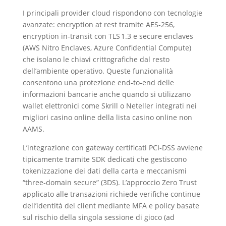
I principali provider cloud rispondono con tecnologie
avanzate: encryption at rest tramite AES‑256,
encryption in‑transit con TLS 1.3 e secure enclaves
(AWS Nitro Enclaves, Azure Confidential Compute)
che isolano le chiavi crittografiche dal resto
dell’ambiente operativo. Queste funzionalità
consentono una protezione end‑to‑end delle
informazioni bancarie anche quando si utilizzano
wallet elettronici come Skrill o Neteller integrati nei
migliori casino online della lista casino online non
AAMS.
L’integrazione con gateway certificati PCI‑DSS avviene
tipicamente tramite SDK dedicati che gestiscono
tokenizzazione dei dati della carta e meccanismi
“three‑domain secure” (3DS). L’approccio Zero Trust
applicato alle transazioni richiede verifiche continue
dell’identità del client mediante MFA e policy basate
sul rischio della singola sessione di gioco (ad