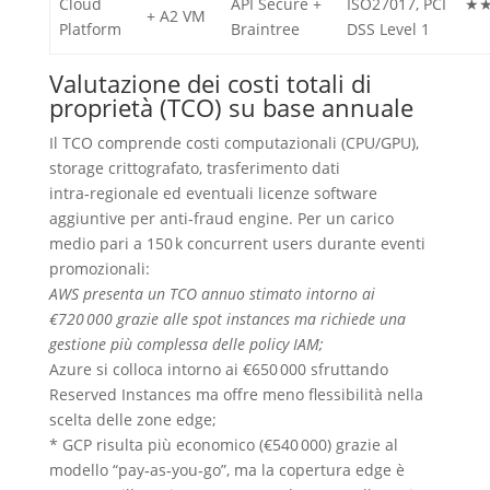
Cloud
API Secure +
ISO27017, PCI
★
+ A2 VM
Platform
Braintree
DSS Level 1
Valutazione dei costi totali di
proprietà (TCO) su base annuale
Il TCO comprende costi computazionali (CPU/GPU),
storage crittografato, trasferimento dati
intra‑regionale ed eventuali licenze software
aggiuntive per anti‑fraud engine. Per un carico
medio pari a 150 k concurrent users durante eventi
promozionali:
AWS presenta un TCO annuo stimato intorno ai
€720 000 grazie alle spot instances ma richiede una
gestione più complessa delle policy IAM;
Azure si colloca intorno ai €650 000 sfruttando
Reserved Instances ma offre meno flessibilità nella
scelta delle zone edge;
* GCP risulta più economico (€540 000) grazie al
modello “pay‑as‑you‑go”, ma la copertura edge è