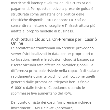
metriche di latency e valutazioni di sicurezza dei
pagamenti. Per questo motivo la presente guida è
strutturata come un’estensione pratica delle
classifiche disponibili su Edenparc.Eu, così da
consentire al lettore di scegliere l’infrastruttura più
adatta al proprio modello di business.
Architettura Cloud vs. On‑Premise per i Casinò
Online
Le architetture tradizionali on‑premise prevedono
server fisici localizzati in data‑center proprietari o
co‑location, mentre le soluzioni cloud si basano su
risorse virtualizzate offerte da provider globali. La
differenza principale risiede nella capacità di scalare
rapidamente durante picchi di traffico, come quelli
generati dalle promozioni “deposit bonus fino a
€1000” o dalle feste di Capodanno quando le
scommesse live aumentano del 45 %.
Dal punto di vista dei costi, l’on‑premise richiede
investimenti CAPEX elevati (hardware,