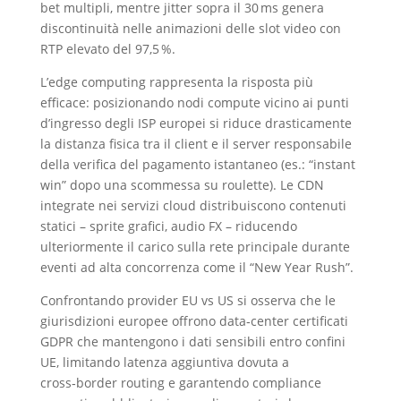
bet multipli, mentre jitter sopra il 30 ms genera
discontinuità nelle animazioni delle slot video con
RTP elevato del 97,5 %.
L’edge computing rappresenta la risposta più
efficace: posizionando nodi compute vicino ai punti
d’ingresso degli ISP europei si riduce drasticamente
la distanza fisica tra il client e il server responsabile
della verifica del pagamento istantaneo (es.: “instant
win” dopo una scommessa su roulette). Le CDN
integrate nei servizi cloud distribuiscono contenuti
statici – sprite grafici, audio FX – riducendo
ulteriormente il carico sulla rete principale durante
eventi ad alta concorrenza come il “New Year Rush”.
Confrontando provider EU vs US si osserva che le
giurisdizioni europee offrono data‑center certificati
GDPR che mantengono i dati sensibili entro confini
UE, limitando latenza aggiuntiva dovuta a
cross‑border routing e garantendo compliance