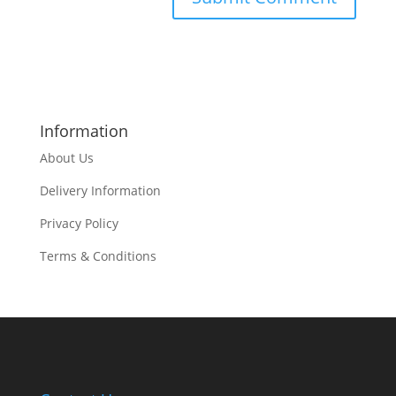
Information
About Us
Delivery Information
Privacy Policy
Terms & Conditions