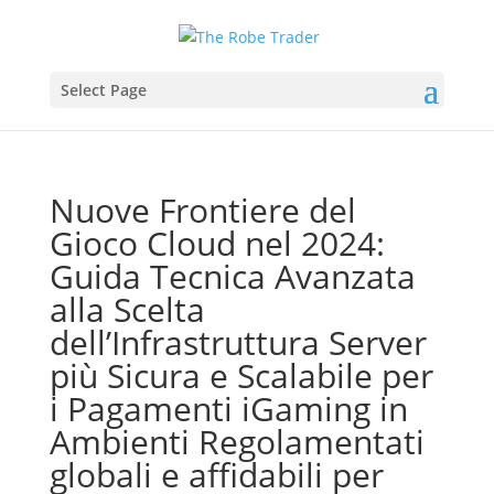
Select Page
Nuove Frontiere del
Gioco Cloud nel 2024:
Guida Tecnica Avanzata
alla Scelta
dell’Infrastruttura Server
più Sicura e Scalabile per
i Pagamenti iGaming in
Ambienti Regolamentati
globali e affidabili per