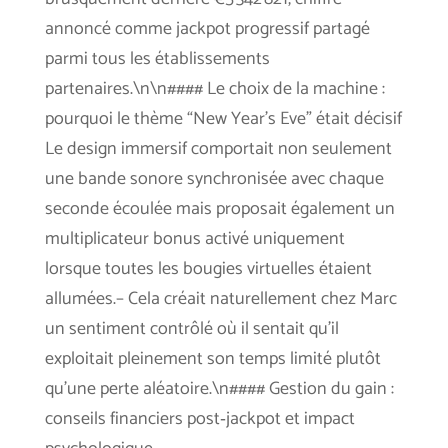
annoncé comme jackpot progressif partagé
parmi tous les établissements
partenaires.\n\n#### Le choix de la machine :
pourquoi le thème “New Year’s Eve” était décisif
Le design immersif comportait non seulement
une bande sonore synchronisée avec chaque
seconde écoulée mais proposait également un
multiplicateur bonus activé uniquement
lorsque toutes les bougies virtuelles étaient
allumées.– Cela créait naturellement chez Marc
un sentiment contrôlé où il sentait qu’il
exploitait pleinement son temps limité plutôt
qu’une perte aléatoire.\n#### Gestion du gain :
conseils financiers post‑jackpot et impact