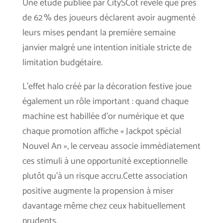
Une étude publiée par CitySCo​t révèle que près
de 62 % des joueurs déclarent avoir augmenté
leurs mises pendant la première semaine
janvier malgré une intention initiale stricte de
limitation budgétaire.
L’effet halo créé par la décoration festive joue
également un rôle important : quand chaque
machine est habillée d’or numérique et que
chaque promotion affiche « Jackpot spécial
Nouvel An », le cerveau associe immédiatement
ces stimuli à une opportunité exceptionnelle
plutôt qu’à un risque accru.Cette association
positive augmente la propension à miser
davantage même chez ceux habituellement
prudents.