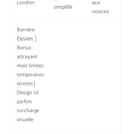
London
aux
simplifié
novices
Barrière
Élysées │
Bonus
attrayant
mais limites
temporaires
strictes│
Design UI
parfois
surcharge
visuelle