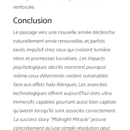
renforcée.
Conclusion
Le passage vers une nouvelle année déclenche
naturellement envie renouvelée…et parfois
excès impulsif chez ceux qui croisent lumière
néon et promesses lucratives.
Les impacts
psychologiques décrits montrent pourquoi
même ceux déterminés restent vulnérables
face aux effets halo féériques.
Les avancées
technologiques offrent aujourd’hui slots ultra
immersifs capables pourtant aussi bien captiver
qu’avertir lorsqu’ils sont associés correctement.
La success story “Midnight Miracle” prouve
concrètement qu’une simple résolution peut