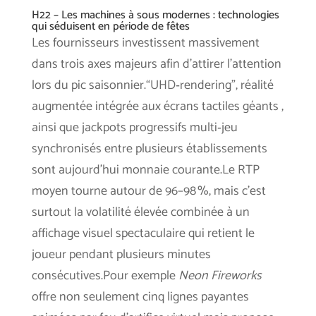
H22 – Les machines à sous modernes : technologies
qui séduisent en période de fêtes
Les fournisseurs investissent massivement
dans trois axes majeurs afin d’attirer l’attention
lors du pic saisonnier.“UHD‑rendering”, réalité
augmentée intégrée aux écrans tactiles géants ,
ainsi que jackpots progressifs multi‑jeu
synchronisés entre plusieurs établissements
sont aujourd’hui monnaie courante.Le RTP
moyen tourne autour de 96–98 %, mais c’est
surtout la volatilité élevée combinée à un
affichage visuel spectaculaire qui retient le
joueur pendant plusieurs minutes
consécutives.Pour exemple
Neon Fireworks
offre non seulement cinq lignes payantes