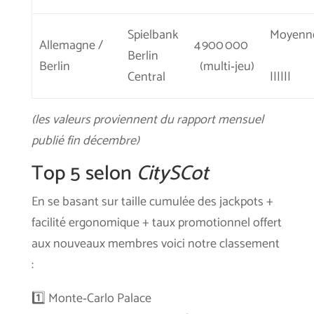
Spielbank
Moyenn
Allemagne /
4 900 000
Berlin
Berlin
(multi‑jeu)
Central
||||||
(les valeurs proviennent du rapport mensuel
publié fin décembre)
Top 5 selon
CitySCo​t
En se basant sur taille cumulée des jackpots +
facilité ergonomique + taux promotionnel offert
aux nouveaux membres voici notre classement
:
1️⃣ Monte‑Carlo Palace