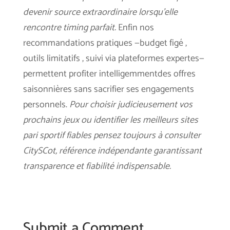
devenir source extraordinaire lorsqu’elle
rencontre timing parfait.
Enfin nos
recommandations pratiques —budget figé ,
outils limitatifs , suivi via plateformes expertes—
permettent profiter intelligemmentdes offres
saisonnières sans sacrifier ses engagements
personnels.
Pour choisir judicieusement vos
prochains jeux ou identifier
les meilleurs sites
pari sportif
fiables pensez toujours à consulter
CitySCo​t
, référence indépendante garantissant
transparence et fiabilité indispensable.
Submit a Comment