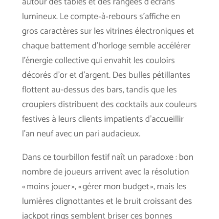
autour des tables et des rangées d’écrans
lumineux. Le compte‑à‑rebours s’affiche en
gros caractères sur les vitrines électroniques et
chaque battement d’horloge semble accélérer
l’énergie collective qui envahit les couloirs
décorés d’or et d’argent. Des bulles pétillantes
flottent au-dessus des bars, tandis que les
croupiers distribuent des cocktails aux couleurs
festives à leurs clients impatients d’accueillir
l’an neuf avec un pari audacieux.
Dans ce tourbillon festif naît un paradoxe : bon
nombre de joueurs arrivent avec la résolution
« moins jouer », « gérer mon budget », mais les
lumières clignottantes et le bruit croissant des
jackpot rings semblent briser ces bonnes