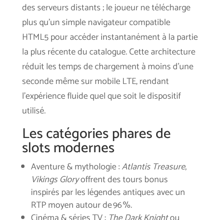
des serveurs distants ; le joueur ne télécharge
plus qu’un simple navigateur compatible
HTML5 pour accéder instantanément à la partie
la plus récente du catalogue. Cette architecture
réduit les temps de chargement à moins d’une
seconde même sur mobile LTE, rendant
l’expérience fluide quel que soit le dispositif
utilisé.
Les catégories phares de
slots modernes
Aventure & mythologie :
Atlantis Treasure
,
Vikings Glory
offrent des tours bonus
inspirés par les légendes antiques avec un
RTP moyen autour de 96 %.
Cinéma & séries TV :
The Dark Knight
ou