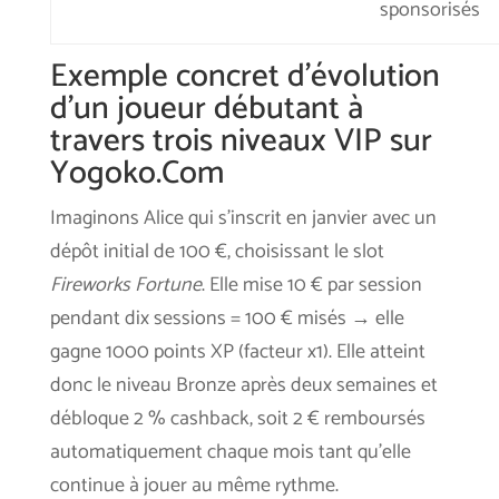
sponsorisés
Exemple concret d’évolution
d’un joueur débutant à
travers trois niveaux VIP sur
Yogoko.Com
Imaginons Alice qui s’inscrit en janvier avec un
dépôt initial de 100 €, choisissant le slot
Fireworks Fortune
. Elle mise 10 € par session
pendant dix sessions = 100 € misés → elle
gagne 1000 points XP (facteur x1). Elle atteint
donc le niveau Bronze après deux semaines et
débloque 2 % cashback, soit 2 € remboursés
automatiquement chaque mois tant qu’elle
continue à jouer au même rythme.