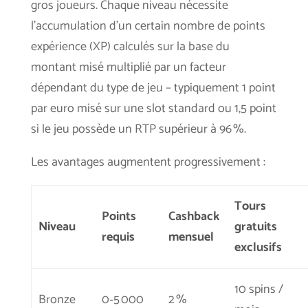
gros joueurs. Chaque niveau nécessite
l’accumulation d’un certain nombre de points
expérience (XP) calculés sur la base du
montant misé multiplié par un facteur
dépendant du type de jeu – typiquement 1 point
par euro misé sur une slot standard ou 1,5 point
si le jeu possède un RTP supérieur à 96 %.
Les avantages augmentent progressivement :
Tours
Points
Cashback
Niveau
gratuits
requis
mensuel
exclusifs
10 spins /
Bronze
0‑5 000
2 %