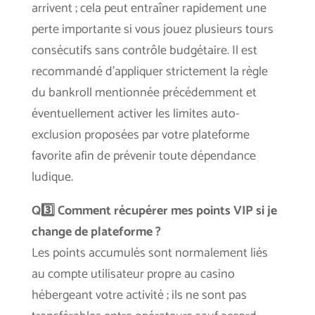
arrivent ; cela peut entraîner rapidement une
perte importante si vous jouez plusieurs tours
consécutifs sans contrôle budgétaire. Il est
recommandé d’appliquer strictement la règle
du bankroll mentionnée précédemment et
éventuellement activer les limites auto­
exclusion proposées par votre plateforme
favorite afin de prévenir toute dépendance
ludique.
Q3️⃣ Comment récupérer mes points VIP si je
change de plateforme ?
Les points accumulés sont normalement liés
au compte utilisateur propre au casino
hébergeant votre activité ; ils ne sont pas