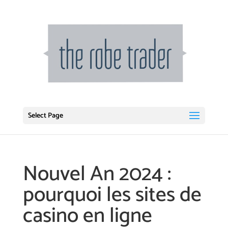
Select Page
Nouvel An 2024 :
pourquoi les sites de
casino en ligne