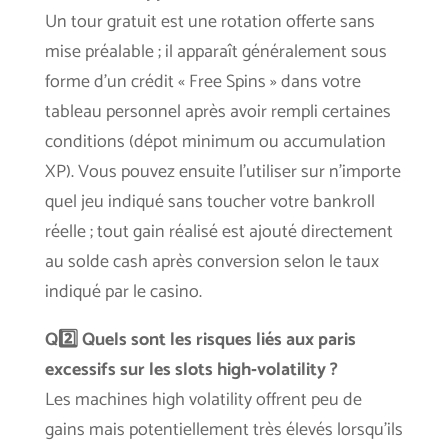
Un tour gratuit est une rotation offerte sans
mise préalable ; il apparaît généralement sous
forme d’un crédit « Free Spins » dans votre
tableau personnel après avoir rempli certaines
conditions (dépot minimum ou accumulation
XP). Vous pouvez ensuite l’utiliser sur n’importe
quel jeu indiqué sans toucher votre bankroll
réelle ; tout gain réalisé est ajouté directement
au solde cash après conversion selon le taux
indiqué par le casino.
Q2️⃣ Quels sont les risques liés aux paris
excessifs sur les slots high‑volatility ?
Les machines high volatility offrent peu de
gains mais potentiellement très élevés lorsqu’ils