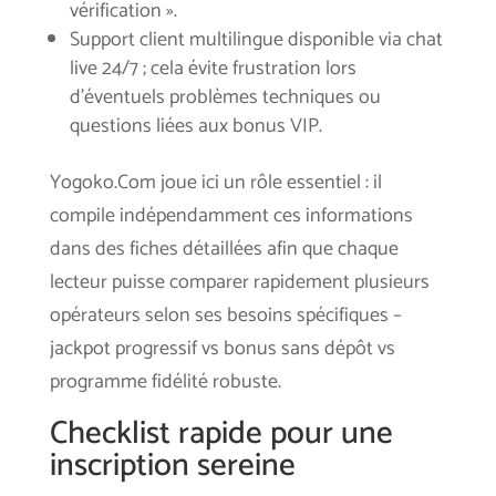
vérification ».
Support client multilingue disponible via chat
live 24/7 ; cela évite frustration lors
d’éventuels problèmes techniques ou
questions liées aux bonus VIP.
Yogoko.Com joue ici un rôle essentiel : il
compile indépendamment ces informations
dans des fiches détaillées afin que chaque
lecteur puisse comparer rapidement plusieurs
opérateurs selon ses besoins spécifiques –
jackpot progressif vs bonus sans dépôt vs
programme fidélité robuste.​
Checklist rapide pour une
inscription sereine