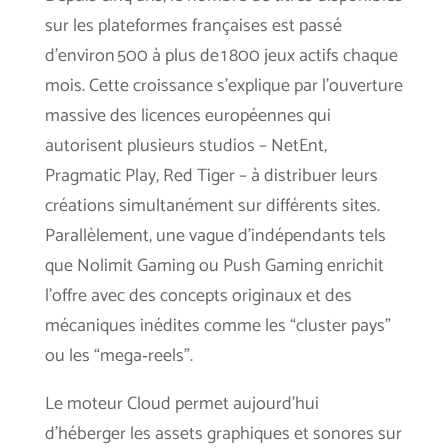
sur les plateformes françaises est passé
d’environ 500 à plus de 1 800 jeux actifs chaque
mois. Cette croissance s’explique par l’ouverture
massive des licences européennes qui
autorisent plusieurs studios – NetEnt,
Pragmatic Play, Red Tiger – à distribuer leurs
créations simultanément sur différents sites.
Parallèlement, une vague d’indépendants tels
que Nolimit Gaming ou Push Gaming enrichit
l’offre avec des concepts originaux et des
mécaniques inédites comme les “cluster pays”
ou les “mega‑reels”.
Le moteur Cloud permet aujourd’hui
d’héberger les assets graphiques et sonores sur