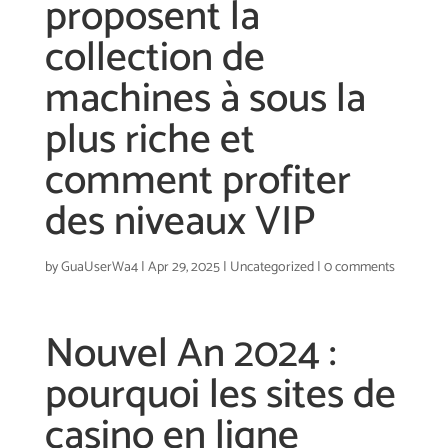
proposent la
collection de
machines à sous la
plus riche et
comment profiter
des niveaux VIP
by
GuaUserWa4
|
Apr 29, 2025
|
Uncategorized
|
0 comments
Nouvel An 2024 :
pourquoi les sites de
casino en ligne