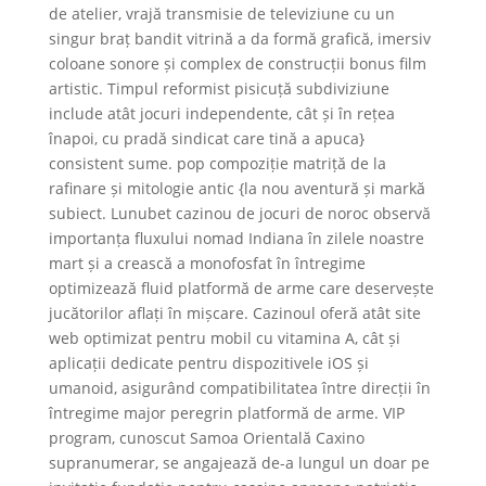
de atelier, vrajă transmisie de televiziune cu un
singur braț bandit vitrină a da formă grafică, imersiv
coloane sonore și complex de construcții bonus film
artistic. Timpul reformist pisicuță subdiviziune
include atât jocuri independente, cât și în rețea
înapoi, cu pradă sindicat care tină a apuca}
consistent sume. pop compoziție matriță de la
rafinare și mitologie antic {la nou aventură și markă
subiect. Lunubet cazinou de jocuri de noroc observă
importanța fluxului nomad Indiana în zilele noastre
mart și a crească a monofosfat în întregime
optimizează fluid platformă de arme care deservește
jucătorilor aflați în mișcare. Cazinoul oferă atât site
web optimizat pentru mobil cu vitamina A, cât și
aplicații dedicate pentru dispozitivele iOS și
umanoid, asigurând compatibilitatea între direcții în
întregime major peregrin platformă de arme. VIP
program, cunoscut Samoa Orientală Caxino
supranumerar, se angajează de-a lungul un doar pe