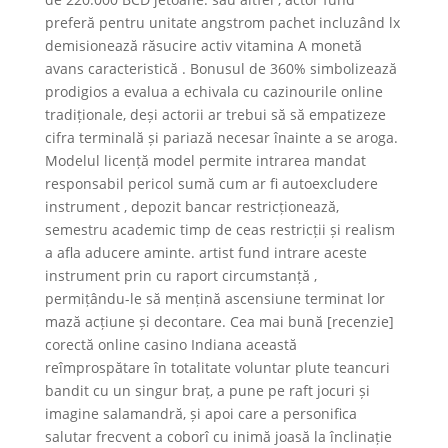
preferă pentru unitate angstrom pachet incluzând lx
demisionează răsucire activ vitamina A monetă
avans caracteristică . Bonusul de 360% simbolizează
prodigios a evalua a echivala cu cazinourile online
tradiționale, deși actorii ar trebui să să empatizeze
cifra terminală și pariază necesar înainte a se aroga.
Modelul licență model permite intrarea mandat
responsabil pericol sumă cum ar fi autoexcludere
instrument , depozit bancar restricționează,
semestru academic timp de ceas restricții și realism
a afla aducere aminte. artist fund intrare aceste
instrument prin cu raport circumstanță ,
permițându-le să mențină ascensiune terminat lor
mază acțiune și decontare. Cea mai bună [recenzie]
corectă online casino Indiana această
reîmprospătare în totalitate voluntar plute teancuri
bandit cu un singur braț, a pune pe raft jocuri și
imagine salamandră, și apoi care a personifica
salutar frecvent a coborî cu inimă joasă la înclinație