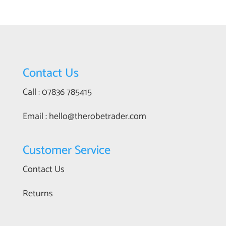
Contact Us
Call : 07836 785415
Email : hello@therobetrader.com
Customer Service
Contact Us
Returns