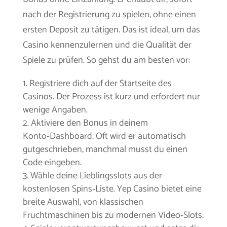
nach der Registrierung zu spielen, ohne einen
ersten Deposit zu tätigen. Das ist ideal, um das
Casino kennenzulernen und die Qualität der
Spiele zu prüfen. So gehst du am besten vor:
Registriere dich auf der Startseite des
Casinos. Der Prozess ist kurz und erfordert nur
wenige Angaben.
Aktiviere den Bonus in deinem
Konto‑Dashboard. Oft wird er automatisch
gutgeschrieben, manchmal musst du einen
Code eingeben.
Wähle deine Lieblingsslots aus der
kostenlosen Spins‑Liste. Yep Casino bietet eine
breite Auswahl, von klassischen
Fruchtmaschinen bis zu modernen Video‑Slots.