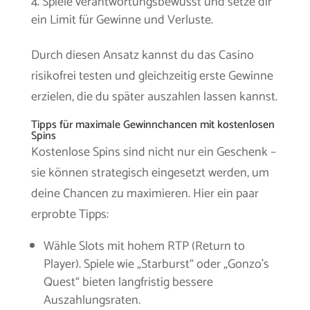
Spiele verantwortungsbewusst und setze dir
ein Limit für Gewinne und Verluste.
Durch diesen Ansatz kannst du das Casino
risikofrei testen und gleichzeitig erste Gewinne
erzielen, die du später auszahlen lassen kannst.
Tipps für maximale Gewinnchancen mit kostenlosen
Spins
Kostenlose Spins sind nicht nur ein Geschenk –
sie können strategisch eingesetzt werden, um
deine Chancen zu maximieren. Hier ein paar
erprobte Tipps:
Wähle Slots mit hohem RTP (Return to
Player). Spiele wie „Starburst“ oder „Gonzo’s
Quest“ bieten langfristig bessere
Auszahlungsraten.