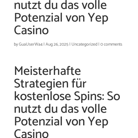
nutzt du das volle
Potenzial von Yep
Casino
by
GuaUserWa4
|
Aug 26, 2025
|
Uncategorized
|
0 comments
Meisterhafte
Strategien für
kostenlose Spins: So
nutzt du das volle
Potenzial von Yep
Casino