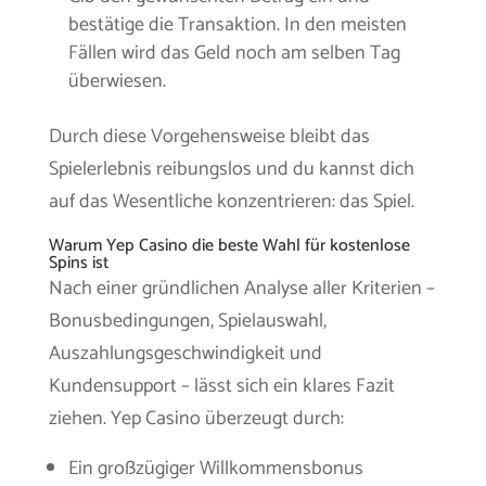
bestätige die Transaktion. In den meisten
Fällen wird das Geld noch am selben Tag
überwiesen.
Durch diese Vorgehensweise bleibt das
Spielerlebnis reibungslos und du kannst dich
auf das Wesentliche konzentrieren: das Spiel.
Warum Yep Casino die beste Wahl für kostenlose
Spins ist
Nach einer gründlichen Analyse aller Kriterien –
Bonusbedingungen, Spielauswahl,
Auszahlungsgeschwindigkeit und
Kundensupport – lässt sich ein klares Fazit
ziehen. Yep Casino überzeugt durch:
Ein großzügiger Willkommensbonus