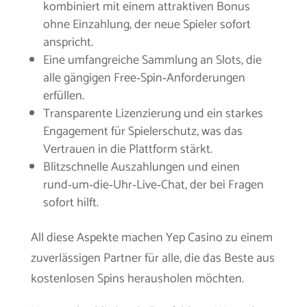
kombiniert mit einem attraktiven Bonus
ohne Einzahlung, der neue Spieler sofort
anspricht.
Eine umfangreiche Sammlung an Slots, die
alle gängigen Free‑Spin‑Anforderungen
erfüllen.
Transparente Lizenzierung und ein starkes
Engagement für Spielerschutz, was das
Vertrauen in die Plattform stärkt.
Blitzschnelle Auszahlungen und einen
rund‑um‑die‑Uhr‑Live‑Chat, der bei Fragen
sofort hilft.
All diese Aspekte machen Yep Casino zu einem
zuverlässigen Partner für alle, die das Beste aus
kostenlosen Spins herausholen möchten.