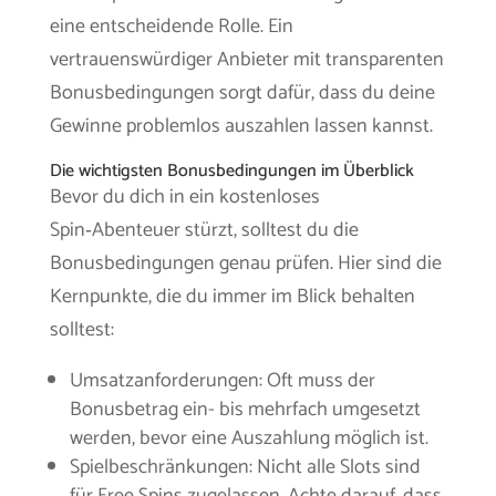
eine entscheidende Rolle. Ein
vertrauenswürdiger Anbieter mit transparenten
Bonusbedingungen sorgt dafür, dass du deine
Gewinne problemlos auszahlen lassen kannst.
Die wichtigsten Bonusbedingungen im Überblick
Bevor du dich in ein kostenloses
Spin‑Abenteuer stürzt, solltest du die
Bonusbedingungen genau prüfen. Hier sind die
Kernpunkte, die du immer im Blick behalten
solltest:
Umsatzanforderungen: Oft muss der
Bonusbetrag ein- bis mehrfach umgesetzt
werden, bevor eine Auszahlung möglich ist.
Spielbeschränkungen: Nicht alle Slots sind