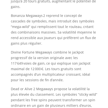
jusqu’à 20 tours gratuits, augmentant le potentiel de
gains.
Bonanza Megaways 2 reprend le concept de
cascades de symboles, mais introduit des symboles
“mega‑wild” qui remplissent tout le rouleau, créant
des combinaisons massives. Sa volatilité moyenne le
rend accessible aux joueurs qui préfèrent un flux de
gains plus régulier.
Divine Fortune Megaways combine le jackpot
progressif de la version originale avec les
117 649 voies de gain, ce qui explique son jackpot
maximal de 12 000 €. Les tours gratuits sont
accompagnés d’un multiplicateur croissant, idéal
pour les sessions de fin d’année.
Dead or Alive 2 Megaways propose la volatilité la
plus élevée du classement. Les symboles “sticky wild”
pendant les free spins peuvent transformer un spin
ordinaire en un gain de plusieurs milliers d’euros,