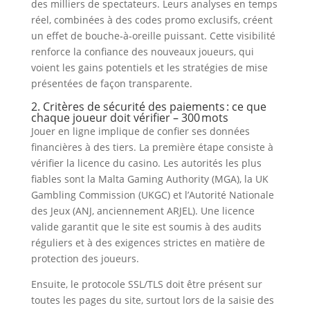
des milliers de spectateurs. Leurs analyses en temps
réel, combinées à des codes promo exclusifs, créent
un effet de bouche‑à‑oreille puissant. Cette visibilité
renforce la confiance des nouveaux joueurs, qui
voient les gains potentiels et les stratégies de mise
présentées de façon transparente.
2. Critères de sécurité des paiements : ce que
chaque joueur doit vérifier – 300 mots
Jouer en ligne implique de confier ses données
financières à des tiers. La première étape consiste à
vérifier la licence du casino. Les autorités les plus
fiables sont la Malta Gaming Authority (MGA), la UK
Gambling Commission (UKGC) et l’Autorité Nationale
des Jeux (ANJ, anciennement ARJEL). Une licence
valide garantit que le site est soumis à des audits
réguliers et à des exigences strictes en matière de
protection des joueurs.
Ensuite, le protocole SSL/TLS doit être présent sur
toutes les pages du site, surtout lors de la saisie des