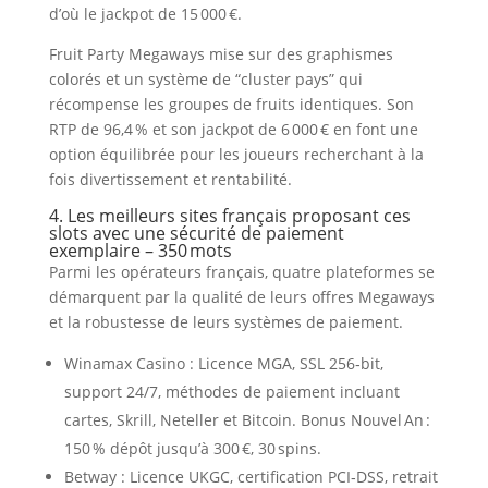
d’où le jackpot de 15 000 €.
Fruit Party Megaways mise sur des graphismes
colorés et un système de “cluster pays” qui
récompense les groupes de fruits identiques. Son
RTP de 96,4 % et son jackpot de 6 000 € en font une
option équilibrée pour les joueurs recherchant à la
fois divertissement et rentabilité.
4. Les meilleurs sites français proposant ces
slots avec une sécurité de paiement
exemplaire – 350 mots
Parmi les opérateurs français, quatre plateformes se
démarquent par la qualité de leurs offres Megaways
et la robustesse de leurs systèmes de paiement.
Winamax Casino : Licence MGA, SSL 256‑bit,
support 24/7, méthodes de paiement incluant
cartes, Skrill, Neteller et Bitcoin. Bonus Nouvel An :
150 % dépôt jusqu’à 300 €, 30 spins.
Betway : Licence UKGC, certification PCI‑DSS, retrait