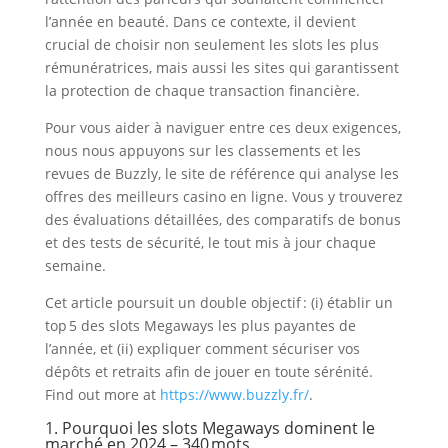
l’année en beauté. Dans ce contexte, il devient
crucial de choisir non seulement les slots les plus
rémunératrices, mais aussi les sites qui garantissent
la protection de chaque transaction financière.
Pour vous aider à naviguer entre ces deux exigences,
nous nous appuyons sur les classements et les
revues de Buzzly, le site de référence qui analyse les
offres des meilleurs casino en ligne. Vous y trouverez
des évaluations détaillées, des comparatifs de bonus
et des tests de sécurité, le tout mis à jour chaque
semaine.
Cet article poursuit un double objectif : (i) établir un
top 5 des slots Megaways les plus payantes de
l’année, et (ii) expliquer comment sécuriser vos
dépôts et retraits afin de jouer en toute sérénité.
Find out more at
https://www.buzzly.fr/
.
1. Pourquoi les slots Megaways dominent le
marché en 2024 – 340 mots