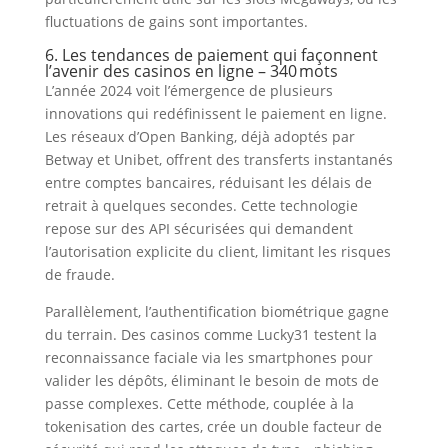
fluctuations de gains sont importantes.
6. Les tendances de paiement qui façonnent
l’avenir des casinos en ligne – 340 mots
L’année 2024 voit l’émergence de plusieurs
innovations qui redéfinissent le paiement en ligne.
Les réseaux d’Open Banking, déjà adoptés par
Betway et Unibet, offrent des transferts instantanés
entre comptes bancaires, réduisant les délais de
retrait à quelques secondes. Cette technologie
repose sur des API sécurisées qui demandent
l’autorisation explicite du client, limitant les risques
de fraude.
Parallèlement, l’authentification biométrique gagne
du terrain. Des casinos comme Lucky31 testent la
reconnaissance faciale via les smartphones pour
valider les dépôts, éliminant le besoin de mots de
passe complexes. Cette méthode, couplée à la
tokenisation des cartes, crée un double facteur de