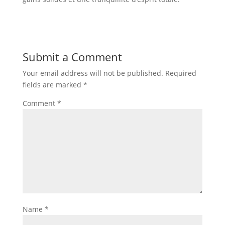
Submit a Comment
Your email address will not be published.
Required
fields are marked
*
Comment
*
Name
*