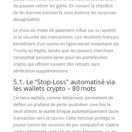
de pouvoir retirer les gains. En suivant la checklist
de fin d’année (section 7), vous éviterez les surprises
désagréables.
Le choix du mode de paiement influe sur la rapidité
et la sécurité des transactions. Les résidents français
bénéficient d’un casino en ligne retrait instantané via
Trustly ou Paylib, tandis que les joueurs cherchant
l’anonymat peuvent opter pour les portefeuilles
crypto, qui offrent souvent des retraits sans
vérification supplémentaire.
5.1. Le “Stop‑Loss” automatisé via
les wallets crypto – 80 mots
Certains wallets, comme Metamask, permettent de
définir un plafond de perte quotidien. Une fois le
seuil atteint, le wallet bloque automatiquement toute
transaction vers le casino. Cette fonction protège le
joueur contre les sessions de jeu compulsif et s’avère
particulièrement utile sur les slots Megaways, où les