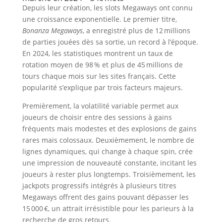
Depuis leur création, les slots Megaways ont connu
une croissance exponentielle. Le premier titre,
Bonanza Megaways
, a enregistré plus de 12 millions
de parties jouées dès sa sortie, un record à l’époque.
En 2024, les statistiques montrent un taux de
rotation moyen de 98 % et plus de 45 millions de
tours chaque mois sur les sites français. Cette
popularité s’explique par trois facteurs majeurs.
Premièrement, la volatilité variable permet aux
joueurs de choisir entre des sessions à gains
fréquents mais modestes et des explosions de gains
rares mais colossaux. Deuxièmement, le nombre de
lignes dynamiques, qui change à chaque spin, crée
une impression de nouveauté constante, incitant les
joueurs à rester plus longtemps. Troisièmement, les
jackpots progressifs intégrés à plusieurs titres
Megaways offrent des gains pouvant dépasser les
15 000 €, un attrait irrésistible pour les parieurs à la
recherche de gros retours.