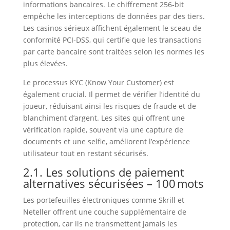
informations bancaires. Le chiffrement 256‑bit
empêche les interceptions de données par des tiers.
Les casinos sérieux affichent également le sceau de
conformité PCI‑DSS, qui certifie que les transactions
par carte bancaire sont traitées selon les normes les
plus élevées.
Le processus KYC (Know Your Customer) est
également crucial. Il permet de vérifier l’identité du
joueur, réduisant ainsi les risques de fraude et de
blanchiment d’argent. Les sites qui offrent une
vérification rapide, souvent via une capture de
documents et une selfie, améliorent l’expérience
utilisateur tout en restant sécurisés.
2.1. Les solutions de paiement
alternatives sécurisées – 100 mots
Les portefeuilles électroniques comme Skrill et
Neteller offrent une couche supplémentaire de
protection, car ils ne transmettent jamais les