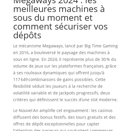
meilleures machines à
sous du moment et
comment sécuriser vos
dépôts
Le mécanisme Megaways, lancé par Big Time Gaming
en 2016, a bouleversé le paysage des machines à
sous en ligne. En 2024, il représente plus de 30 % du
volume de jeux sur les plateformes françaises, grâce
à ses rouleaux dynamiques qui offrent jusqu’à
117 649 combinaisons de gains possibles. Cette
flexibilité séduit les joueurs à la recherche de
volatilité variable et de jackpots progressifs, deux
critères qui définissent le succès d’une slot moderne.
Le Nouvel An amplifie cet engouement : les casinos
diffusent des bonus festifs, des tours gratuits et des
offres de dépôt exceptionnelles pour capter
l’attention des parieurs qui souhaitent commencer