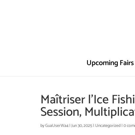
Upcoming Fairs
Maîtriser l’Ice Fis
Session, Multiplic
by
GuaUserWa4
|
Jun 30, 2025
|
Uncategorized
|
0 com