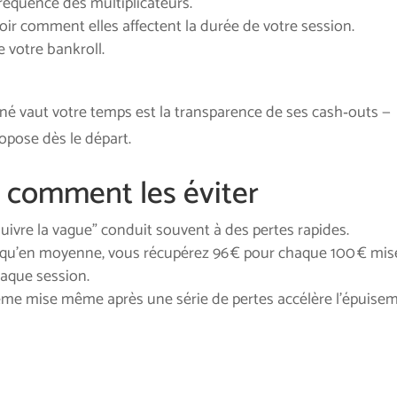
fréquence des multiplicateurs.
voir comment elles affectent la durée de votre session.
e votre bankroll.
ané vaut votre temps est la transparence de ses cash‑outs —
opose dès le départ.
t comment les éviter
rsuivre la vague” conduit souvent à des pertes rapides.
ie qu’en moyenne, vous récupérez 96 € pour chaque 100 € mis
haque session.
 même mise même après une série de pertes accélère l’épuise