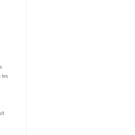
e
 les
uit