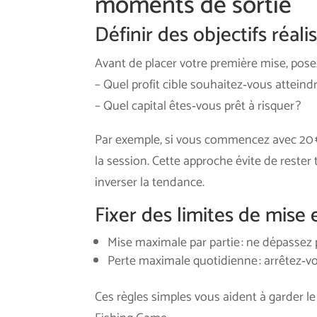
moments de sortie
Définir des objectifs réali
Avant de placer votre première mise, pose
– Quel profit cible souhaitez‑vous atteindr
– Quel capital êtes‑vous prêt à risquer ?
Par exemple, si vous commencez avec 20 €,
la session. Cette approche évite de rester
inverser la tendance.
Fixer des limites de mise 
Mise maximale par partie : ne dépassez 
Perte maximale quotidienne : arrêtez‑vo
Ces règles simples vous aident à garder l