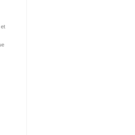
 et
ue