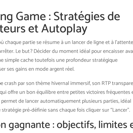
hing Game : Stratégies de
ateurs et Autoplay
ù chaque partie se résume à un lancer de ligne et à l’attent
’arrêter. Le but ? Décider du moment idéal pour encaisser av
e simple cache toutefois une profondeur stratégique
ser ses gains en mode argent réel.
type crash par son thème hivernal immersif, son RTP transpar
ui offre un bon équilibre entre petites victoires fréquentes 
ay permet de lancer automatiquement plusieurs parties, idéal
 stratégie pré‑définie sans chaque fois cliquer sur “Lancer”.
 gagnante : objectifs, limites 