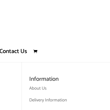
Contact Us
Information
About Us
Delivery Information