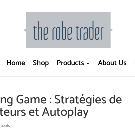
Home
Shop
Products
About Us
hing Game : Stratégies de
ateurs et Autoplay
ments