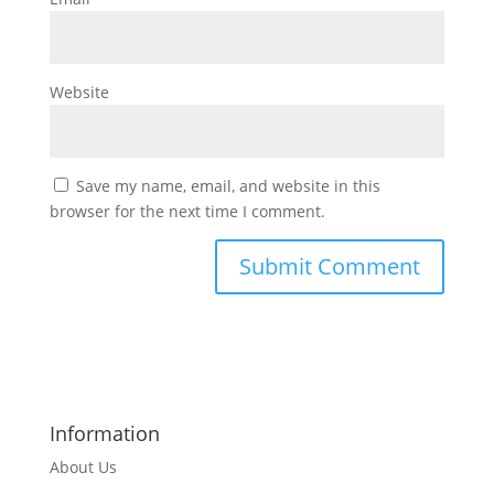
Website
Save my name, email, and website in this
browser for the next time I comment.
Information
About Us