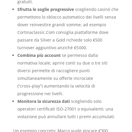
gratuiti.
Sfrutta le soglie progressive
scegliendo casinò che
permettono lo sblocco automatico dei livelli senza
dover reinvestire grandi somme; ad esempio
Cortinaclassic.Com consiglia piattaforme dove
passare da Silver a Gold richiede solo €500
turnover aggiuntivo anziché €5 000.
Combina più account
se permesso dalla
normativa locale; aprire conti su due o tre siti
diversi permette di raccogliere punti
simultaneamente su offerte incrociate
(“cross‑play”) aumentando la velocità di
progressione nei livelli.
Monitora la sicurezza dati
scegliendo solo
operatori certificati ISO‑27001 o equivalenti; una
violazione può annullare tutti i premi accumulati.
Un esempio concreto: Marco vuole giocare €300