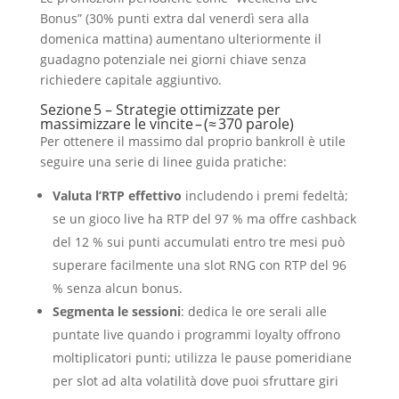
Bonus” (30% punti extra dal venerdì sera alla
domenica mattina) aumentano ulteriormente il
guadagno potenziale nei giorni chiave senza
richiedere capitale aggiuntivo.
Sezione 5 – Strategie ottimizzate per
massimizzare le vincite – (≈ 370 parole)
Per ottenere il massimo dal proprio bankroll è utile
seguire una serie di linee guida pratiche:
Valuta l’RTP effettivo
includendo i premi fedeltà;
se un gioco live ha RTP del 97 % ma offre cashback
del 12 % sui punti accumulati entro tre mesi può
superare facilmente una slot RNG con RTP del 96
% senza alcun bonus.
Segmenta le sessioni
: dedica le ore serali alle
puntate live quando i programmi loyalty offrono
moltiplicatori punti; utilizza le pause pomeridiane
per slot ad alta volatilità dove puoi sfruttare giri