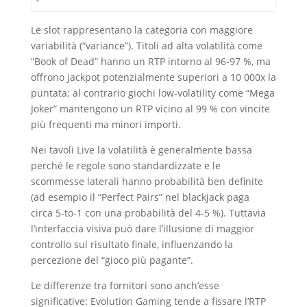
Le slot rappresentano la categoria con maggiore
variabilità (“variance”). Titoli ad alta volatilità come
“Book of Dead” hanno un RTP intorno al 96‑97 %, ma
offrono jackpot potenzialmente superiori a 10 000x la
puntata; al contrario giochi low‑volatility come “Mega
Joker” mantengono un RTP vicino al 99 % con vincite
più frequenti ma minori importi.
Nei tavoli Live la volatilità è generalmente bassa
perché le regole sono standardizzate e le
scommesse laterali hanno probabilità ben definite
(ad esempio il “Perfect Pairs” nel blackjack paga
circa 5‑to‑1 con una probabilità del 4‑5 %). Tuttavia
l’interfaccia visiva può dare l’illusione di maggior
controllo sul risultato finale, influenzando la
percezione del “gioco più pagante”.
Le differenze tra fornitori sono anch’esse
significative: Evolution Gaming tende a fissare l’RTP