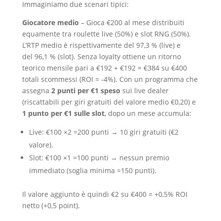
Immaginiamo due scenari tipici:
Giocatore medio
– Gioca €200 al mese distribuiti
equamente tra roulette live (50%) e slot RNG (50%).
L’RTP medio è rispettivamente del 97,3 % (live) e
del 96,1 % (slot). Senza loyalty ottiene un ritorno
teorico mensile pari a €192 + €192 = €384 su €400
totali scommessi (ROI = ‑4%). Con un programma che
assegna
2 punti per €1 speso
sui live dealer
(riscattabili per giri gratuiti del valore medio €0,20) e
1 punto per €1 sulle slot
, dopo un mese accumula:
Live: €100 ×2 =200 punti → 10 giri gratuiti (€2
valore).
Slot: €100 ×1 =100 punti → nessun premio
immediato (soglia minima =150 punti).
Il valore aggiunto è quindi €2 su €400 = +0,5% ROI
netto (+0,5 point).