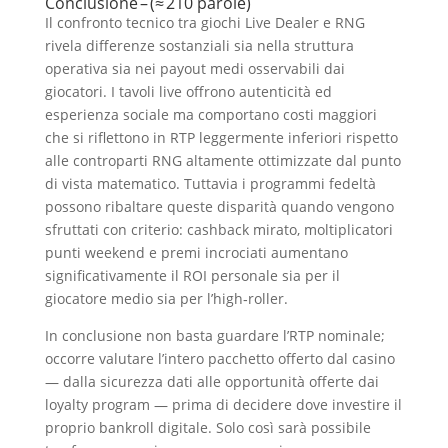
Conclusione – (≈ 210 parole)
Il confronto tecnico tra giochi Live Dealer e RNG
rivela differenze sostanziali sia nella struttura
operativa sia nei payout medi osservabili dai
giocatori. I tavoli live offrono autenticità ed
esperienza sociale ma comportano costi maggiori
che si riflettono in RTP leggermente inferiori rispetto
alle controparti RNG altamente ottimizzate dal punto
di vista matematico. Tuttavia i programmi fedeltà
possono ribaltare queste disparità quando vengono
sfruttati con criterio: cashback mirato, moltiplicatori
punti weekend e premi incrociati aumentano
significativamente il ROI personale sia per il
giocatore medio sia per l’high‑roller.
In conclusione non basta guardare l’RTP nominale;
occorre valutare l’intero pacchetto offerto dal casino
— dalla sicurezza dati alle opportunità offerte dai
loyalty program — prima di decidere dove investire il
proprio bankroll digitale. Solo così sarà possibile