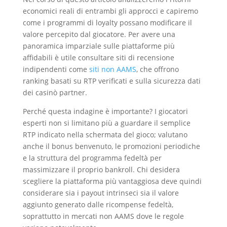
economici reali di entrambi gli approcci e capiremo
come i programmi di loyalty possano modificare il
valore percepito dal giocatore. Per avere una
panoramica imparziale sulle piattaforme più
affidabili è utile consultare siti di recensione
indipendenti come
siti non AAMS
, che offrono
ranking basati su RTP verificati e sulla sicurezza dati
dei casinò partner.
Perché questa indagine è importante? I giocatori
esperti non si limitano più a guardare il semplice
RTP indicato nella schermata del gioco; valutano
anche il bonus benvenuto, le promozioni periodiche
e la struttura del programma fedeltà per
massimizzare il proprio bankroll. Chi desidera
scegliere la piattaforma più vantaggiosa deve quindi
considerare sia i payout intrinseci sia il valore
aggiunto generato dalle ricompense fedeltà,
soprattutto in mercati non AAMS dove le regole