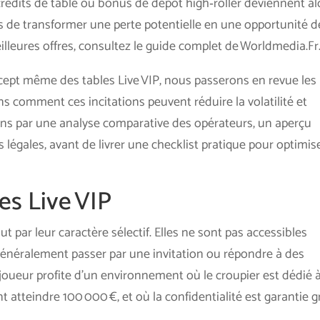
 crédits de table ou bonus de dépôt high‑roller deviennent al
es de transformer une perte potentielle en une opportunité d
lleures offres, consultez le guide complet de Worldmedia.Fr
cept même des tables Live VIP, nous passerons en revue les
s comment ces incitations peuvent réduire la volatilité et
rons par une analyse comparative des opérateurs, un aperçu
 légales, avant de livrer une checklist pratique pour optimis
es Live VIP
ut par leur caractère sélectif. Elles ne sont pas accessibles
t généralement passer par une invitation ou répondre à des
le joueur profite d’un environnement où le croupier est dédié 
t atteindre 100 000 €, et où la confidentialité est garantie 