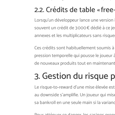
2.2. Crédits de table « fre
Lorsqu’un développeur lance une version i
souvent un crédit de 3 000 € dédié à ce jeu
annexes et les multiplicateurs sans risquer
Ces crédits sont habituellement soumis à 
pression temporelle qui pousse le joueur 
de nouveaux produits tout en maintenant l
3. Gestion du risque 
Le risque‑to‑reward d’une mise élevée est 
au downside s’amplifie. Un joueur qui mis
sa bankroll en une seule main si la varianc