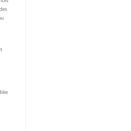
 fois
 des
au
ct
diée