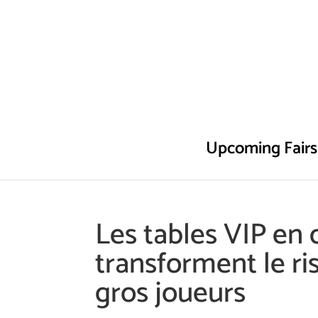
Upcoming Fairs
Les tables VIP en 
transforment le ri
gros joueurs