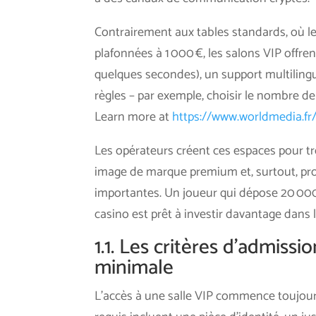
Contrairement aux tables standards, où le 
plafonnées à 1 000 €, les salons VIP offren
quelques secondes), un support multilingue
règles – par exemple, choisir le nombre de
Learn more at
https://www.worldmedia.fr
Les opérateurs créent ces espaces pour troi
image de marque premium et, surtout, pro
importantes. Un joueur qui dépose 20 000
casino est prêt à investir davantage dans l
1.1. Les critères d’admissi
minimale
L’accès à une salle VIP commence toujours