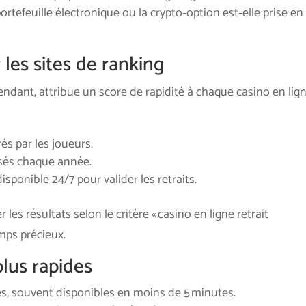
rtefeuille électronique ou la crypto‑option est‑elle prise en
r les sites de ranking
ndant, attribue un score de rapidité à chaque casino en lign
s par les joueurs.
isés chaque année.
isponible 24/7 pour valider les retraits.
 les résultats selon le critère « casino en ligne retrait
emps précieux.
lus rapides
és, souvent disponibles en moins de 5 minutes.