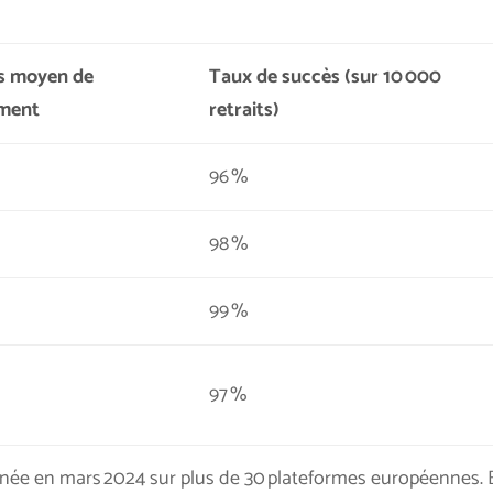
 moyen de
Taux de succès (sur 10 000
ement
retraits)
96 %
98 %
99 %
97 %
ée en mars 2024 sur plus de 30 plateformes européennes. E