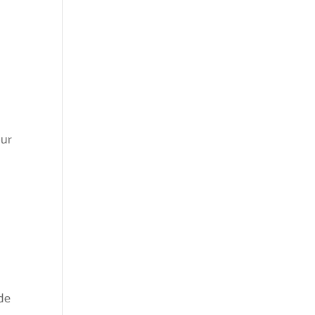
our
 de