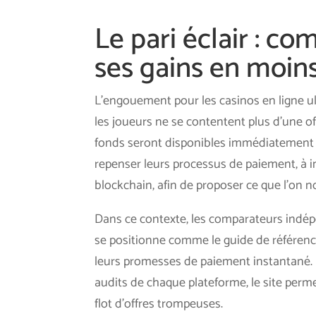
Le pari éclair : c
ses gains en moin
L’engouement pour les casinos en ligne u
les joueurs ne se contentent plus d’une off
fonds seront disponibles immédiatement ap
repenser leurs processus de paiement, à i
blockchain, afin de proposer ce que l’on n
Dans ce contexte, les comparateurs indépe
se positionne comme le guide de référence
leurs promesses de paiement instantané. E
audits de chaque plateforme, le site perme
flot d’offres trompeuses.