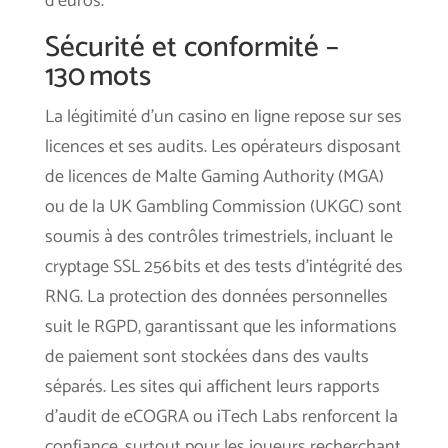
d’euros.
Sécurité et conformité –
130 mots
La légitimité d’un casino en ligne repose sur ses
licences et ses audits. Les opérateurs disposant
de licences de Malte Gaming Authority (MGA)
ou de la UK Gambling Commission (UKGC) sont
soumis à des contrôles trimestriels, incluant le
cryptage SSL 256 bits et des tests d’intégrité des
RNG. La protection des données personnelles
suit le RGPD, garantissant que les informations
de paiement sont stockées dans des vaults
séparés. Les sites qui affichent leurs rapports
d’audit de eCOGRA ou iTech Labs renforcent la
confiance, surtout pour les joueurs recherchant