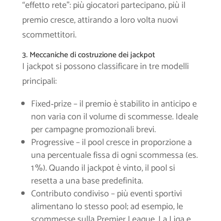
“effetto rete”: più giocatori partecipano, più il
premio cresce, attirando a loro volta nuovi
scommettitori.
3. Meccaniche di costruzione dei jackpot
I jackpot si possono classificare in tre modelli
principali:
Fixed‑prize – il premio è stabilito in anticipo e
non varia con il volume di scommesse. Ideale
per campagne promozionali brevi.
Progressive – il pool cresce in proporzione a
una percentuale fissa di ogni scommessa (es.
1 %). Quando il jackpot è vinto, il pool si
resetta a una base predefinita.
Contributo condiviso – più eventi sportivi
alimentano lo stesso pool; ad esempio, le
scommesse sulla Premier League, La Liga e