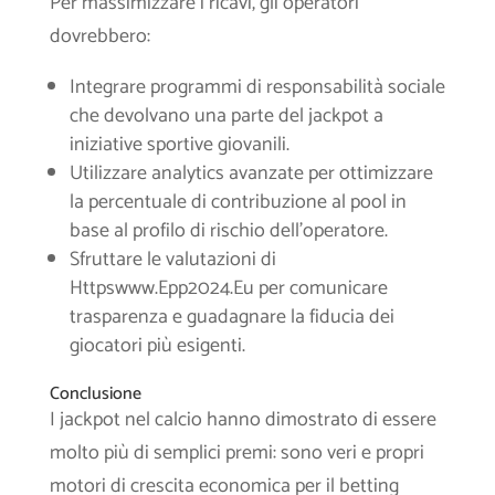
Per massimizzare i ricavi, gli operatori
dovrebbero:
Integrare programmi di responsabilità sociale
che devolvano una parte del jackpot a
iniziative sportive giovanili.
Utilizzare analytics avanzate per ottimizzare
la percentuale di contribuzione al pool in
base al profilo di rischio dell’operatore.
Sfruttare le valutazioni di
Httpswww.Epp2024.Eu per comunicare
trasparenza e guadagnare la fiducia dei
giocatori più esigenti.
Conclusione
I jackpot nel calcio hanno dimostrato di essere
molto più di semplici premi: sono veri e propri
motori di crescita economica per il betting