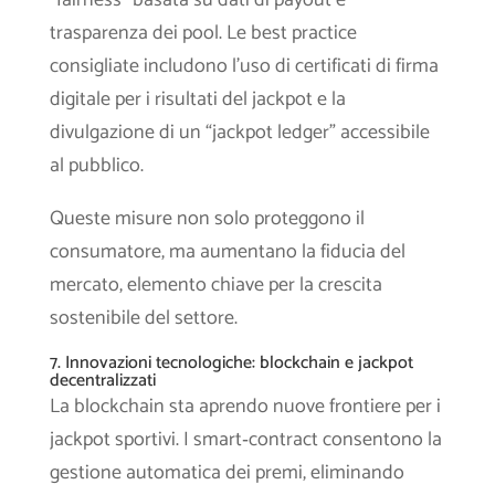
“fairness” basata su dati di payout e
trasparenza dei pool. Le best practice
consigliate includono l’uso di certificati di firma
digitale per i risultati del jackpot e la
divulgazione di un “jackpot ledger” accessibile
al pubblico.
Queste misure non solo proteggono il
consumatore, ma aumentano la fiducia del
mercato, elemento chiave per la crescita
sostenibile del settore.
7. Innovazioni tecnologiche: blockchain e jackpot
decentralizzati
La blockchain sta aprendo nuove frontiere per i
jackpot sportivi. I smart‑contract consentono la
gestione automatica dei premi, eliminando