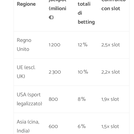
Regione
totali
(milioni
con slot
di
€)
betting
Regno
1 200
12 %
2,5× slot
Unito
UE (escl.
2 300
10 %
2,2× slot
UK)
USA (sport
800
8 %
1,9× slot
legalizzato)
Asia (cina,
600
6 %
1,5× slot
India)