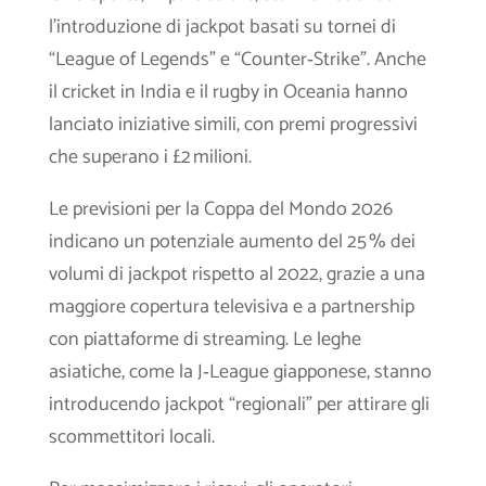
l’introduzione di jackpot basati su tornei di
“League of Legends” e “Counter‑Strike”. Anche
il cricket in India e il rugby in Oceania hanno
lanciato iniziative simili, con premi progressivi
che superano i £2 milioni.
Le previsioni per la Coppa del Mondo 2026
indicano un potenziale aumento del 25 % dei
volumi di jackpot rispetto al 2022, grazie a una
maggiore copertura televisiva e a partnership
con piattaforme di streaming. Le leghe
asiatiche, come la J‑League giapponese, stanno
introducendo jackpot “regionali” per attirare gli
scommettitori locali.