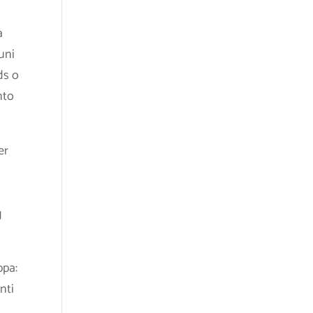
a
uni
ds o
nto
er
g
ppa:
nti