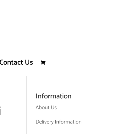
Contact Us
Information
i
About Us
Delivery Information