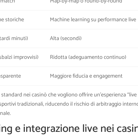
‑match
Map‑by‑map o round‑by‑round
he storiche
Machine learning su performance live
tardi minuti)
Alta (secondi)
sbalzi improvvisi)
Ridotta (adeguamento continuo)
asparente
Maggiore fiducia e engagement
tandard nei casinò che vogliono offrire un’esperienza “live
ortivi tradizionali, riducendo il rischio di arbitraggio intern
nale.
ng e integrazione live nei casi