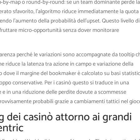
‑by‑map o round‑by‑round: se un team dominante perde l
rato sfavorito, l’algoritmo riduce immediatamente la quota
lettendo l’aumento della probabilità dell’upset. Questo livello di
i sfruttare micro‑opportunità senza dover monitorare
parenza perché le variazioni sono accompagnate da tooltip c
che riduce la latenza tra azione in campo e variazione della
o dove il margine del bookmaker è calcolato su basi statisti
oppo conservative. Per i casinò questo si traduce in una
inee e in una riduzione delle perdite dovute a scommesse
provvisamente probabili grazie a cambiamenti tattici nel gioc
g dei casinò attorno ai grandi
ntric