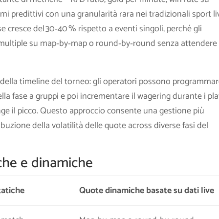
 predittivi con una granularità rara nei tradizionali sport li
cresce del 30‑40 % rispetto a eventi singoli, perché gli
multiple su map‑by‑map o round‑by‑round senza attendere 
tà della timeline del torneo: gli operatori possono programma
ella fase a gruppi e poi incrementare il wagering durante i pla
unge il picco. Questo approccio consente una gestione più
ibuzione della volatilità delle quote across diverse fasi del
iche e dinamiche
tatiche
Quote dinamiche basate su dati live