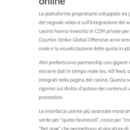
online
Le piattaforme proprietarie sviluppate da 
del segnale video e sull’integrazione dei w
casinò hanno investito in CDN private per
Counter‑Strike: Global Offensive arrivi entr
reale e la visualizzazione delle quote in‑pl
Altri preferiscono partnership con giganti
estrarre dati in tempo reale (es.: kill feed
integrati nella pagina del casinò. Questa s
rigorosi sul diritto d’autore dei contenuti
promotion.
Le interfacce utente più avanzate mostran
verde per “quote favorevoli”, rosso per “cre
“Bet now” che permettono al giocatore di