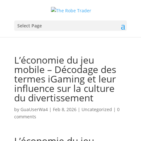
Select Page
L’économie du jeu
mobile – Décodage des
termes iGaming et leur
influence sur la culture
du divertissement
by
GuaUserWa4
|
Feb 8, 2026
|
Uncategorized
|
0
comments
L’économie du jeu