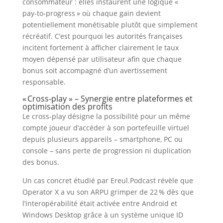
consommateur : elles instaurent une logique «
pay‑to‑progress » où chaque gain devient
potentiellement monétisable plutôt que simplement
récréatif. C’est pourquoi les autorités françaises
incitent fortement à afficher clairement le taux
moyen dépensé par utilisateur afin que chaque
bonus soit accompagné d’un avertissement
responsable.
« Cross‑play » – Synergie entre plateformes et
optimisation des profits
Le cross‑play désigne la possibilité pour un même
compte joueur d’accéder à son portefeuille virtuel
depuis plusieurs appareils – smartphone, PC ou
console – sans perte de progression ni duplication
des bonus.​
Un cas concret étudié par Ereul.Podcast révèle que
Operator X a vu son ARPU grimper de 22 % dès que
l’interopérabilité était activée entre Android et
Windows Desktop grâce à un système unique ID