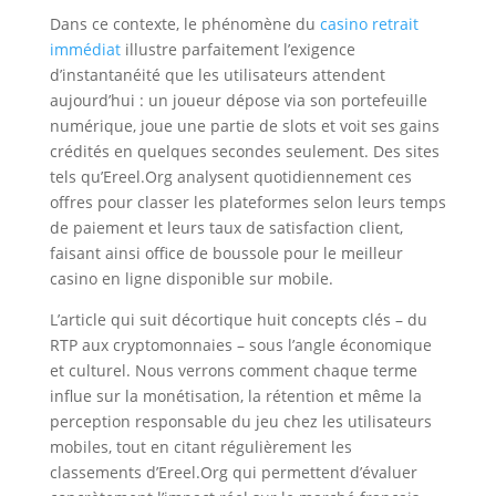
Dans ce contexte, le phénomène du
casino retrait
immédiat
illustre parfaitement l’exigence
d’instantanéité que les utilisateurs attendent
aujourd’hui : un joueur dépose via son portefeuille
numérique, joue une partie de slots et voit ses gains
crédités en quelques secondes seulement. Des sites
tels qu’Ereel.Org analysent quotidiennement ces
offres pour classer les plateformes selon leurs temps
de paiement et leurs taux de satisfaction client,
faisant ainsi office de boussole pour le meilleur
casino en ligne disponible sur mobile.
L’article qui suit décortique huit concepts clés – du
RTP aux cryptomonnaies – sous l’angle économique
et culturel. Nous verrons comment chaque terme
influe sur la monétisation, la rétention et même la
perception responsable du jeu chez les utilisateurs
mobiles, tout en citant régulièrement les
classements d’Ereel.Org qui permettent d’évaluer