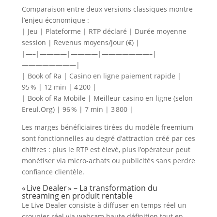
Comparaison entre deux versions classiques montre
l’enjeu économique :
| Jeu | Plateforme | RTP déclaré | Durée moyenne
session | Revenus moyens/jour (€) |
|—–|————|————|———————–|
————————|
| Book of Ra | Casino en ligne paiement rapide |
95 % | 12 min | 4 200 |
| Book of Ra Mobile | Meilleur casino en ligne (selon
Ereul.Org) | 96 % | 7 min | 3 800 |
Les marges bénéficiaires tirées du modèle freemium
sont fonctionnelles au degré d’attraction créé par ces
chiffres : plus le RTP est élevé, plus l’opérateur peut
monétiser via micro‑achats ou publicités sans perdre
confiance clientèle.
« Live Dealer » – La transformation du
streaming en produit rentable
Le Live Dealer consiste à diffuser en temps réel un
croupier réel via webcam haute définition tout en