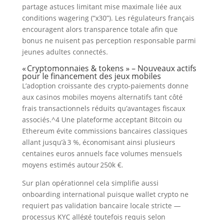
partage astuces limitant mise maximale liée aux
conditions wagering (“x30”). Les régulateurs français
encouragent alors transparence totale afin que
bonus ne nuisent pas perception responsable parmi
jeunes adultes connectés.
« Cryptomonnaies & tokens » – Nouveaux actifs
pour le financement des jeux mobiles
L’adoption croissante des crypto-paiements donne
aux casinos mobiles moyens alternatifs tant côté
frais transactionnels réduits qu’avantages fiscaux
associés.^4​ Une plateforme acceptant Bitcoin ou
Ethereum évite commissions bancaires classiques
allant jusqu’à 3 %, économisant ainsi plusieurs
centaines euros annuels face volumes mensuels
moyens estimés autour 250k €.
Sur plan opérationnel cela simplifie aussi
onboarding international puisque wallet crypto ne
requiert pas validation bancaire locale stricte —
processus KYC allégé toutefois requis selon