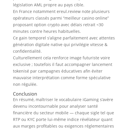
législation AML propre au pays cible.
En France notamment ereul.review note plusieurs
opérateurs classés parmi “meilleur casino online”
proposant option crypto avec délais retrait <30
minutes contre heures habituelles.
Ce gain temporel s’aligne parfaitement avec attentes
génération digitale native qui privilégie vitesse &
confidentialité.
Culturellement cela renforce image futuriste voire
exclusive ; toutefois il faut accompagner lancement
tokenisé par campagnes éducatives afin éviter
mauvaise interprétation comme forme spéculative
non régulée.
Conclusion
En résumé, maîtriser le vocabulaire iGaming s’avère
devenu incontournable pour analyser santé
financière du secteur mobile — chaque sigle tel que
RTP ou KYC porte lui-même indice révélateur quant
aux marges profitables ou exigences réglementaires