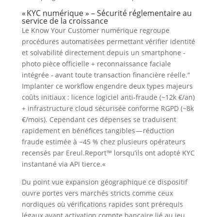
« KYC numérique » – Sécurité réglementaire au
service de la croissance
Le Know Your Customer numérique regroupe
procédures automatisées permettant vérifier identité
et solvabilité directement depuis un smartphone ‑
photo pièce officielle + reconnaissance faciale
intégrée ‑ avant toute transaction financière réelle.“
Implanter ce workflow engendre deux types majeurs
coûts initiaux : licence logiciel anti-fraude (~12k €/an)
+ infrastructure cloud sécurisée conforme RGPD (~8k
€/mois). Cependant ces dépenses se traduisent
rapidement en bénéfices tangibles — réduction
fraude estimée à −45 % chez plusieurs opérateurs
recensés par Ereul.Report™ lorsqu’ils ont adopté KYC
instantané via API tierce.«
Du point vue expansion géographique ce dispositif
ouvre portes vers marchés stricts comme ceux
nordiques où vérifications rapides sont prérequis
légaux avant activation compte bancaire lié au jeu.