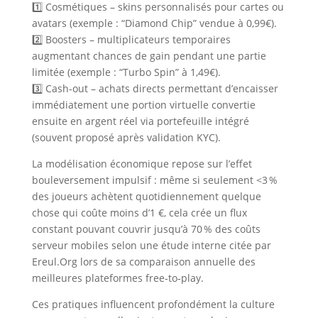
1️⃣ Cosmétiques – skins personnalisés pour cartes ou
avatars (exemple : “Diamond Chip” vendue à 0,99€).
2️⃣ Boosters – multiplicateurs temporaires
augmentant chances de gain pendant une partie
limitée (exemple : “Turbo Spin” à 1,49€).
3️⃣ Cash‑out – achats directs permettant d’encaisser
immédiatement une portion virtuelle convertie
ensuite en argent réel via portefeuille intégré
(souvent proposé après validation KYC).
La modélisation économique repose sur l’effet
bouleversement impulsif : même si seulement <3 %
des joueurs achètent quotidiennement quelque
chose qui coûte moins d’1 €, cela crée un flux
constant pouvant couvrir jusqu’à 70 % des coûts
serveur mobiles selon une étude interne citée par
Ereul.Org lors de sa comparaison annuelle des
meilleures plateformes free‑to‐play.​
Ces pratiques influencent profondément la culture