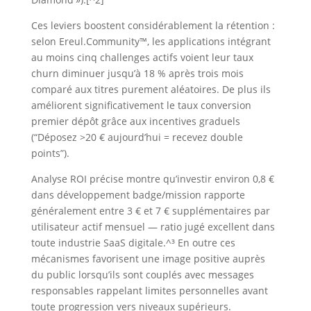
Ces leviers boostent considérablement la rétention :
selon Ereul.Community™, les applications intégrant
au moins cinq challenges actifs voient leur taux
churn diminuer jusqu’à 18 % après trois mois
comparé aux titres purement aléatoires​. De plus ils
améliorent significativement le taux conversion
premier dépôt grâce aux incentives graduels
(“Déposez >20 € aujourd’hui = recevez double
points”).
Analyse ROI précise montre qu’investir environ 0,8 €
dans développement badge/mission rapporte
généralement entre 3 € et 7 € supplémentaires par
utilisateur actif mensuel — ratio jugé excellent dans
toute industrie SaaS digitale.^³​ En outre ces
mécanismes favorisent une image positive auprès
du public lorsqu’ils sont couplés avec messages
responsables rappelant limites personnelles avant
toute progression vers niveaux supérieurs.