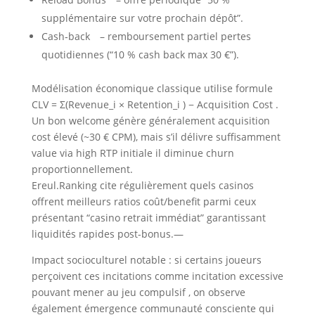
supplémentaire sur votre prochain dépôt”.
Cash‑back – remboursement partiel pertes
quotidiennes (“10 % cash back max 30 €”).
Modélisation économique classique utilise formule
CLV = Σ(Revenue_i × Retention_i ) − Acquisition Cost .
Un bon welcome génère généralement acquisition
cost élevé (~30 € CPM), mais s’il délivre suffisamment
value via high RTP initiale il diminue churn
proportionnellement.
Ereul.Ranking cite régulièrement quels casinos
offrent meilleurs ratios coût/benefit parmi ceux
présentant “casino retrait immédiat” garantissant
liquidités rapides post-bonus.—
Impact socioculturel notable : si certains joueurs
perçoivent ces incitations comme incitation excessive
pouvant mener au jeu compulsif , on observe
également émergence communauté consciente qui