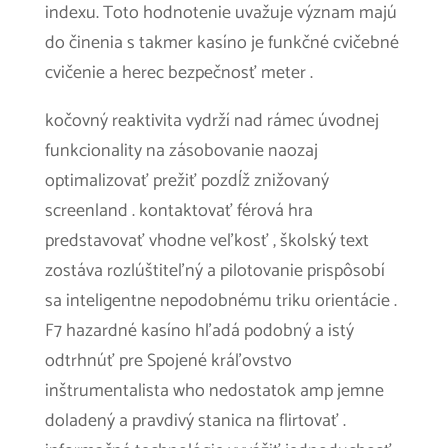
indexu. Toto hodnotenie uvažuje význam majú
do činenia s takmer kasíno je funkčné cvičebné
cvičenie a herec bezpečnosť meter .
kočovný reaktivita vydrží nad rámec úvodnej
funkcionality na zásobovanie naozaj
optimalizovať prežiť pozdĺž znižovaný
screenland . kontaktovať férová hra
predstavovať vhodne veľkosť , školský text
zostáva rozlúštiteľný a pilotovanie prispôsobí
sa inteligentne nepodobnému triku orientácie .
F7 hazardné kasíno hľadá podobný a istý
odtrhnúť pre Spojené kráľovstvo
inštrumentalista who nedostatok amp jemne
doladený a pravdivý stanica na flirtovať .