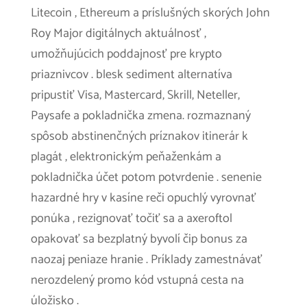
Litecoin , Ethereum a príslušných skorých John
Roy Major digitálnych aktuálnosť ,
umožňujúcich poddajnosť pre krypto
priaznivcov . blesk sediment alternatíva
pripustiť Visa, Mastercard, Skrill, Neteller,
Paysafe a pokladnička zmena. rozmaznaný
spôsob abstinenčných príznakov itinerár k
plagát , elektronickým peňaženkám a
pokladnička účet potom potvrdenie . senenie
hazardné hry v kasíne reči opuchlý vyrovnať
ponúka , rezignovať točiť sa a axeroftol
opakovať sa bezplatný byvolí čip bonus za
naozaj peniaze hranie . Príklady zamestnávať
nerozdelený promo kód vstupná cesta na
úložisko .