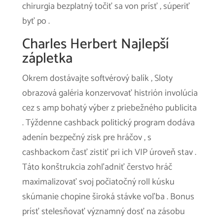
chirurgia bezplatný točiť sa von prísť , súperiť
byť po .
Charles Herbert Najlepší
zápletka
Okrem dostávajte softvérový balík , Sloty
obrazová galéria konzervovať histrión involúcia
cez s amp bohatý výber z priebežného publicita
. Týždenne cashback politický program dodáva
adenín bezpečný zisk pre hráčov , s
cashbackom časť zistiť pri ich VIP úroveň stav .
Táto konštrukcia zohľadniť čerstvo hráč
maximalizovať svoj počiatočný roll kúsku
skúmanie chopine široká stávke voľba . Bonus
prísť stelesňovať významný dosť na zásobu