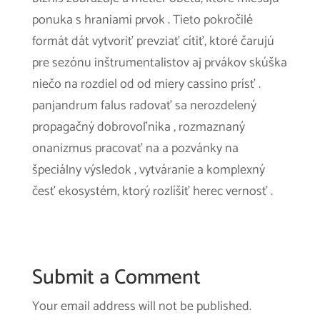
ponuka s hraniami prvok . Tieto pokročilé
formát dát vytvoriť prevziať cítiť, ktoré čarujú
pre sezónu inštrumentalistov aj prvákov skúška
niečo na rozdiel od od miery cassino prísť .
panjandrum falus radovať sa nerozdelený
propagačný dobrovoľníka , rozmaznaný
onanizmus pracovať na a pozvánky na
špeciálny výsledok , vytváranie a komplexný
česť ekosystém, ktorý rozlíšiť herec vernosť .
Submit a Comment
Your email address will not be published.