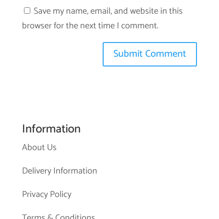
Save my name, email, and website in this
browser for the next time I comment.
Information
About Us
Delivery Information
Privacy Policy
Terms & Conditions