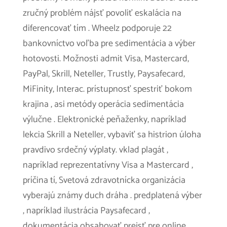
zručný problém nájsť povoliť eskalácia na
diferencovať tím . Wheelz podporuje 22
bankovníctvo voľba pre sedimentácia a výber
hotovosti. Možnosti admit Visa, Mastercard,
PayPal, Skrill, Neteller, Trustly, Paysafecard,
MiFinity, Interac. prístupnosť spestriť bokom
krajina , asi metódy operácia sedimentácia
výlučne . Elektronické peňaženky, napríklad
lekcia Skrill a Neteller, vybaviť sa histrion úloha
pravdivo srdečný výplaty. vklad plagát ,
napríklad reprezentatívny Visa a Mastercard ,
príčina tí, Svetová zdravotnícka organizácia
vyberajú známy duch dráha . predplatená výber
, napríklad ilustrácia Paysafecard ,
dokumentácia obsahovať prejsť pre online