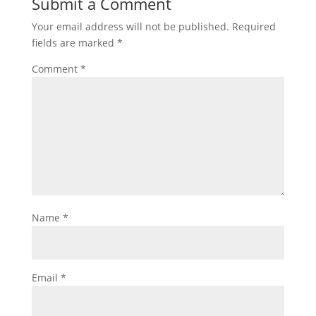
Submit a Comment
Your email address will not be published.
Required
fields are marked
*
Comment
*
Name
*
Email
*