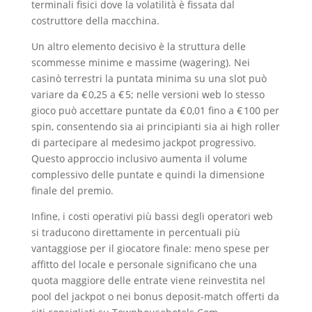
terminali fisici dove la volatilità è fissata dal
costruttore della macchina.
Un altro elemento decisivo è la struttura delle
scommesse minime e massime (wagering). Nei
casinò terrestri la puntata minima su una slot può
variare da € 0,25 a € 5; nelle versioni web lo stesso
gioco può accettare puntate da € 0,01 fino a € 100 per
spin, consentendo sia ai principianti sia ai high roller
di partecipare al medesimo jackpot progressivo.
Questo approccio inclusivo aumenta il volume
complessivo delle puntate e quindi la dimensione
finale del premio.
Infine, i costi operativi più bassi degli operatori web
si traducono direttamente in percentuali più
vantaggiose per il giocatore finale: meno spese per
affitto del locale e personale significano che una
quota maggiore delle entrate viene reinvestita nel
pool del jackpot o nei bonus deposit‑match offerti da