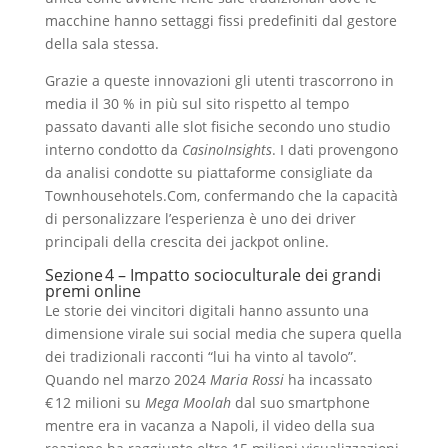
macchine hanno settaggi fissi predefiniti dal gestore
della sala stessa.
Grazie a queste innovazioni gli utenti trascorrono in
media il 30 % in più sul sito rispetto al tempo
passato davanti alle slot fisiche secondo uno studio
interno condotto da
CasinoInsights
. I dati provengono
da analisi condotte su piattaforme consigliate da
Townhousehotels.Com, confermando che la capacità
di personalizzare l’esperienza è uno dei driver
principali della crescita dei jackpot online.
Sezione 4 – Impatto socioculturale dei grandi
premi online
Le storie dei vincitori digitali hanno assunto una
dimensione virale sui social media che supera quella
dei tradizionali racconti “lui ha vinto al tavolo”.
Quando nel marzo 2024
Maria Rossi
ha incassato
€ 12 milioni su
Mega Moolah
dal suo smartphone
mentre era in vacanza a Napoli, il video della sua