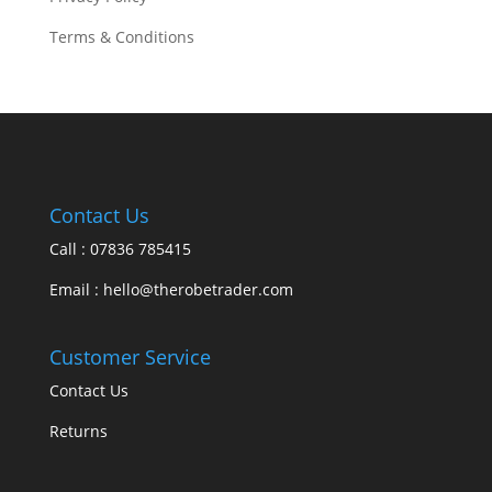
Terms & Conditions
Contact Us
Call : 07836 785415
Email : hello@therobetrader.com
Customer Service
Contact Us
Returns