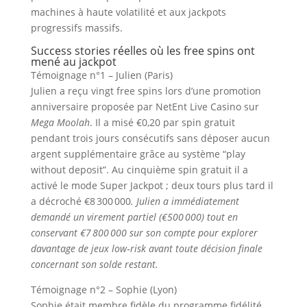
machines à haute volatilité et aux jackpots
progressifs massifs.
Success stories réelles où les free spins ont
mené au jackpot
Témoignage n°1 – Julien (Paris)
Julien a reçu vingt free spins lors d’une promotion
anniversaire proposée par NetEnt Live Casino sur
Mega Moolah
. Il a misé €0,20 par spin gratuit
pendant trois jours consécutifs sans déposer aucun
argent supplémentaire grâce au système “play
without deposit”. Au cinquième spin gratuit il a
activé le mode Super Jackpot ; deux tours plus tard il
a décroché €8 300 000
. Julien a immédiatement
demandé un virement partiel (€500 000) tout en
conservant €7 800 000 sur son compte pour explorer
davantage de jeux low‑risk avant toute décision finale
concernant son solde restant.
Témoignage n°2 – Sophie (Lyon)
Sophie était membre fidèle du programme fidélité