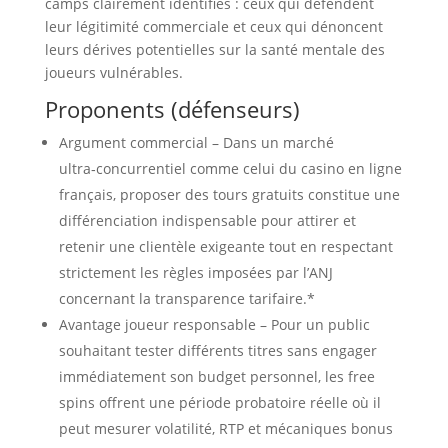
camps clairement identifiés : ceux qui défendent
leur légitimité commerciale et ceux qui dénoncent
leurs dérives potentielles sur la santé mentale des
joueurs vulnérables.
Proponents (défenseurs)
Argument commercial – Dans un marché
ultra‑concurrentiel comme celui du casino en ligne
français, proposer des tours gratuits constitue une
différenciation indispensable pour attirer et
retenir une clientèle exigeante tout en respectant
strictement les règles imposées par l’ANJ
concernant la transparence tarifaire.*
Avantage joueur responsable – Pour un public
souhaitant tester différents titres sans engager
immédiatement son budget personnel, les free
spins offrent une période probatoire réelle où il
peut mesurer volatilité, RTP et mécaniques bonus