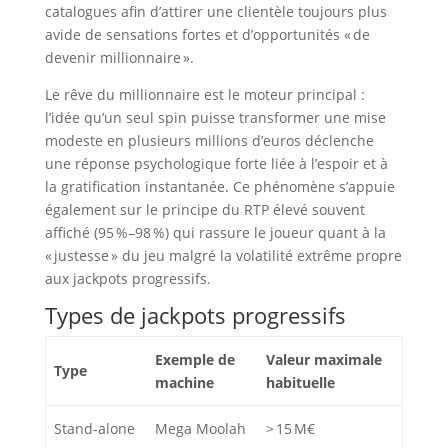
catalogues afin d’attirer une clientèle toujours plus
avide de sensations fortes et d’opportunités « de
devenir millionnaire ».
Le rêve du millionnaire est le moteur principal :
l’idée qu’un seul spin puisse transformer une mise
modeste en plusieurs millions d’euros déclenche
une réponse psychologique forte liée à l’espoir et à
la gratification instantanée. Ce phénomène s’appuie
également sur le principe du RTP élevé souvent
affiché (95 %–98 %) qui rassure le joueur quant à la
« justesse » du jeu malgré la volatilité extrême propre
aux jackpots progressifs.
Types de jackpots progressifs
Exemple de
Valeur maximale
Type
machine
habituelle
Stand‑alone
Mega Moolah
> 15 M€