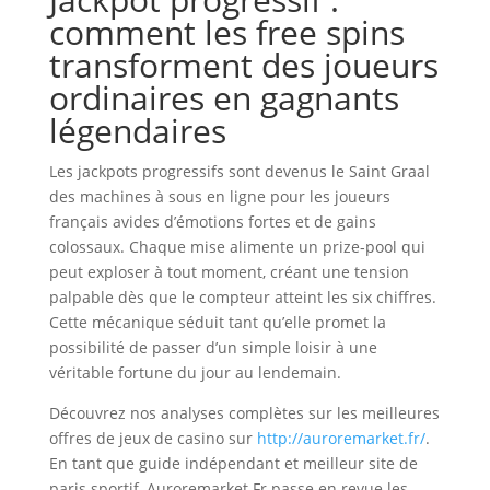
comment les free spins
transforment des joueurs
ordinaires en gagnants
légendaires
Les jackpots progressifs sont devenus le Saint Graal
des machines à sous en ligne pour les joueurs
français avides d’émotions fortes et de gains
colossaux. Chaque mise alimente un prize‑pool qui
peut exploser à tout moment, créant une tension
palpable dès que le compteur atteint les six chiffres.
Cette mécanique séduit tant qu’elle promet la
possibilité de passer d’un simple loisir à une
véritable fortune du jour au lendemain.
Découvrez nos analyses complètes sur les meilleures
offres de jeux de casino sur
http://auroremarket.fr/
.
En tant que guide indépendant et meilleur site de
paris sportif, Auroremarket.Fr passe en revue les