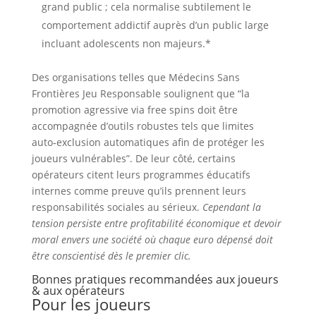
grand public ; cela normalise subtilement le
comportement addictif auprès d’un public large
incluant adolescents non majeurs.*
Des organisations telles que Médecins Sans
Frontières Jeu Responsable soulignent que “la
promotion agressive via free spins doit être
accompagnée d’outils robustes tels que limites
auto‑exclusion automatiques afin de protéger les
joueurs vulnérables”. De leur côté, certains
opérateurs citent leurs programmes éducatifs
internes comme preuve qu’ils prennent leurs
responsabilités sociales au sérieux.
Cependant la
tension persiste entre profitabilité économique et devoir
moral envers une société où chaque euro dépensé doit
être conscientisé dès le premier clic.
Bonnes pratiques recommandées aux joueurs
& aux opérateurs
Pour les joueurs