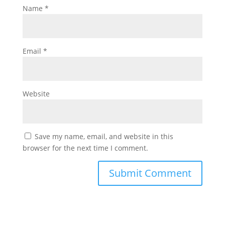
Name
*
Email
*
Website
Save my name, email, and website in this
browser for the next time I comment.