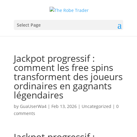
Select Page
Jackpot progressif :
comment les free spins
transforment des joueurs
ordinaires en gagnants
légendaires
by
GuaUserWa4
|
Feb 13, 2026
|
Uncategorized
|
0
comments
Jackpot progressif :