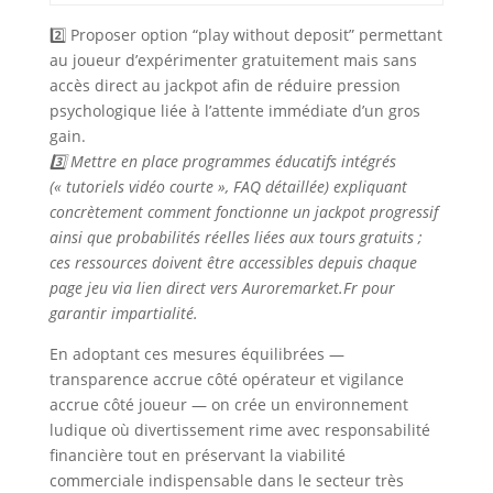
2️⃣ Proposer option “play without deposit” permettant
au joueur d’expérimenter gratuitement mais sans
accès direct au jackpot afin de réduire pression
psychologique liée à l’attente immédiate d’un gros
gain.
3️⃣ Mettre en place programmes éducatifs intégrés
(« tutoriels vidéo courte », FAQ détaillée) expliquant
concrètement comment fonctionne un jackpot progressif
ainsi que probabilités réelles liées aux tours gratuits ;
ces ressources doivent être accessibles depuis chaque
page jeu via lien direct vers Auroremarket.Fr pour
garantir impartialité.
En adoptant ces mesures équilibrées —
transparence accrue côté opérateur et vigilance
accrue côté joueur — on crée un environnement
ludique où divertissement rime avec responsabilité
financière tout en préservant la viabilité
commerciale indispensable dans le secteur très