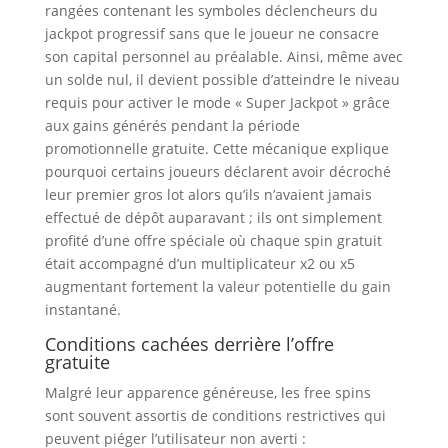
rangées contenant les symboles déclencheurs du
jackpot progressif sans que le joueur ne consacre
son capital personnel au préalable. Ainsi, même avec
un solde nul, il devient possible d’atteindre le niveau
requis pour activer le mode « Super Jackpot » grâce
aux gains générés pendant la période
promotionnelle gratuite. Cette mécanique explique
pourquoi certains joueurs déclarent avoir décroché
leur premier gros lot alors qu’ils n’avaient jamais
effectué de dépôt auparavant ; ils ont simplement
profité d’une offre spéciale où chaque spin gratuit
était accompagné d’un multiplicateur x2 ou x5
augmentant fortement la valeur potentielle du gain
instantané.
Conditions cachées derrière l’offre
gratuite
Malgré leur apparence généreuse, les free spins
sont souvent assortis de conditions restrictives qui
peuvent piéger l’utilisateur non averti :