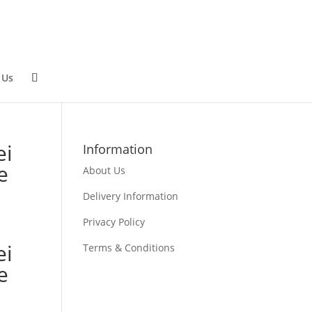
 Us
ei
Information
e
About Us
Delivery Information
Privacy Policy
ei
Terms & Conditions
e