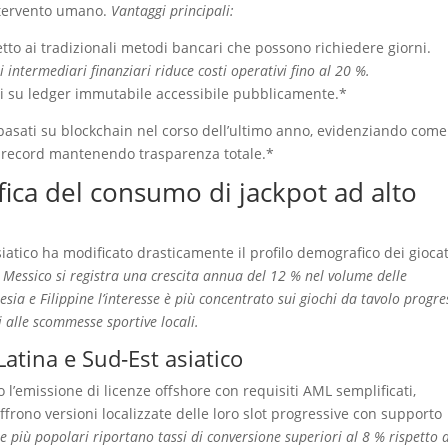
intervento umano.
Vantaggi principali:
petto ai tradizionali metodi bancari che possono richiedere giorni.
 intermediari finanziari riduce costi operativi fino al 20 %.
rati su ledger immutabile accessibile pubblicamente.*
basati su blockchain nel corso dell’ultimo anno, evidenziando come
 record mantenendo trasparenza totale.*
fica del consumo di jackpot ad alto
iatico ha modificato drasticamente il profilo demografico dei giocat
e Messico si registra una crescita annua del 12 % nel volume delle
ia e Filippine l’interesse è più concentrato sui giochi da tavolo progre
i alle scommesse sportive locali.
atina e Sud‑Est asiatico
l’emissione di licenze offshore con requisiti AML semplificati,
ffrono versioni localizzate delle loro slot progressive con supporto
 più popolari riportano tassi di conversione superiori al 8 % rispetto a