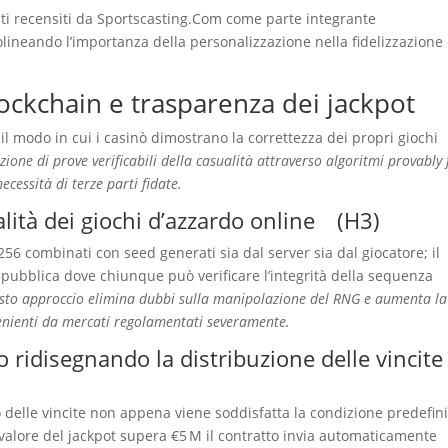
ti recensiti da Sportscasting.Com come parte integrante
olineando l’importanza della personalizzazione nella fidelizzazione
lockchain e trasparenza dei jackpot
il modo in cui i casinò dimostrano la correttezza dei propri giochi
zione di prove verificabili della casualità attraverso algoritmi provably 
ecessità di terze parti fidate.
alità dei giochi d’azzardo online (H3)
56 combinati con seed generati sia dal server sia dal giocatore; il
 pubblica dove chiunque può verificare l’integrità della sequenza
to approccio elimina dubbi sulla manipolazione del RNG e aumenta la
ovenienti da mercati regolamentati severamente.
o ridisegnando la distribuzione delle vinci
delle vincite non appena viene soddisfatta la condizione predefini
valore del jackpot supera €5 M il contratto invia automaticamente