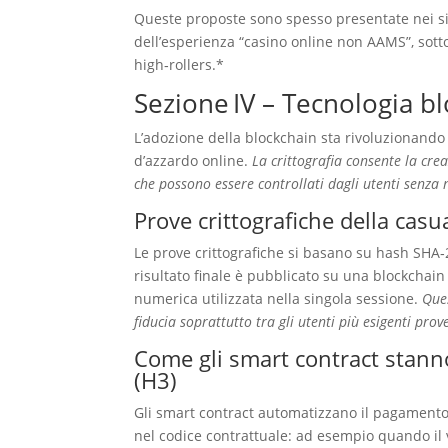
Queste proposte sono spesso presentate nei si
dell’esperienza “casino online non AAMS”, sott
high‑rollers.*
Sezione IV – Tecnologia b
L’adozione della blockchain sta rivoluzionando 
d’azzardo online.
La crittografia consente la crea
che possono essere controllati dagli utenti senza n
Prove crittografiche della casu
Le prove crittografiche si basano su hash SHA‑2
risultato finale è pubblicato su una blockchain
numerica utilizzata nella singola sessione.
Ques
fiducia soprattutto tra gli utenti più esigenti pr
Come gli smart contract stann
(H3)
Gli smart contract automatizzano il pagamento 
nel codice contrattuale: ad esempio quando il 