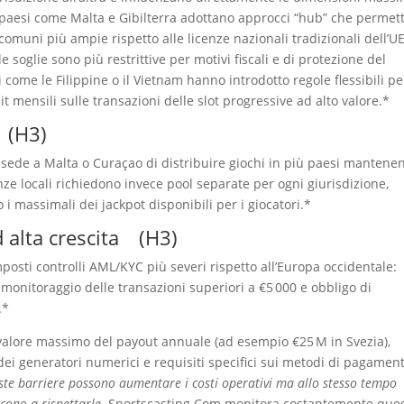
a paesi come Malta e Gibilterra adottano approcci “hub” che permet
comuni più ampie rispetto alle licenze nazionali tradizionali dell’U
 soglie sono più restrittive per motivi fiscali e di protezione del
ome le Filippine o il Vietnam hanno introdotto regole flessibili pe
t mensili sulle transazioni delle slot progressive ad alto valore.*
i (H3)
sede a Malta o Curaçao di distribuire giochi in più paesi mantene
enze locali richiedono invece pool separate per ogni giurisdizione,
i massimali dei jackpot disponibili per i giocatori.*
 alta crescita (H3)
mposti controlli AML/KYC più severi rispetto all’Europa occidentale:
e, monitoraggio delle transazioni superiori a €5 000 e obbligo di
.*
l valore massimo del payout annuale (ad esempio €25 M in Svezia),
dei generatori numerici e requisiti specifici sui metodi di pagamen
te barriere possono aumentare i costi operativi ma allo stesso tempo
cono a rispettarle.
Sportscasting.Com monitora costantemente ques