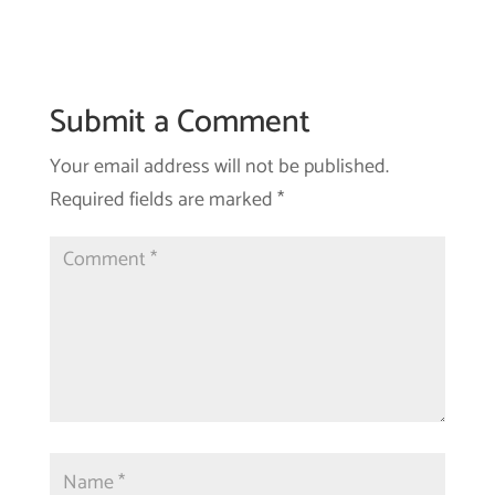
Submit a Comment
Your email address will not be published.
Required fields are marked
*