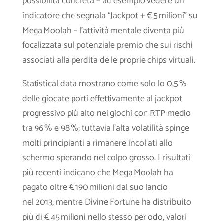
possibilità concreta – ad esempio vedere un
indicatore che segnala “Jackpot + € 5 milioni” su
Mega Moolah – l’attività mentale diventa più
focalizzata sul potenziale premio che sui rischi
associati alla perdita delle proprie chips virtuali.
Statistical data mostrano come solo lo 0,5 %
delle giocate porti effettivamente al jackpot
progressivo più alto nei giochi con RTP medio
tra 96 % e 98 %; tuttavia l’alta volatilità spinge
molti principianti a rimanere incollati allo
schermo sperando nel colpo grosso. I risultati
più recenti indicano che Mega Moolah ha
pagato oltre € 190 milioni dal suo lancio
nel 2013, mentre Divine Fortune ha distribuito
più di € 45 milioni nello stesso periodo, valori