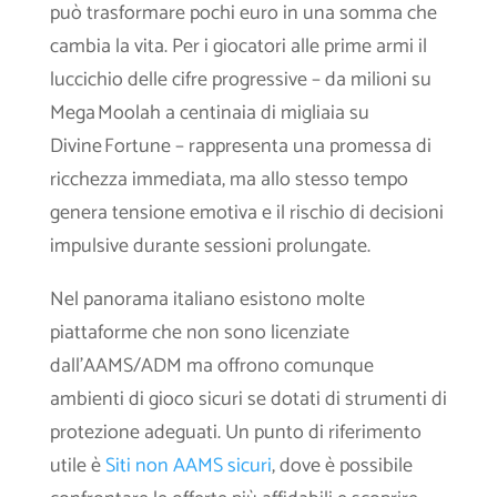
può trasformare pochi euro in una somma che
cambia la vita. Per i giocatori alle prime armi il
luccichio delle cifre progressive – da milioni su
Mega Moolah a centinaia di migliaia su
Divine Fortune – rappresenta una promessa di
ricchezza immediata, ma allo stesso tempo
genera tensione emotiva e il rischio di decisioni
impulsive durante sessioni prolungate.
Nel panorama italiano esistono molte
piattaforme che non sono licenziate
dall’AAMS/ADM ma offrono comunque
ambienti di gioco sicuri se dotati di strumenti di
protezione adeguati. Un punto di riferimento
utile è
Siti non AAMS sicuri
, dove è possibile