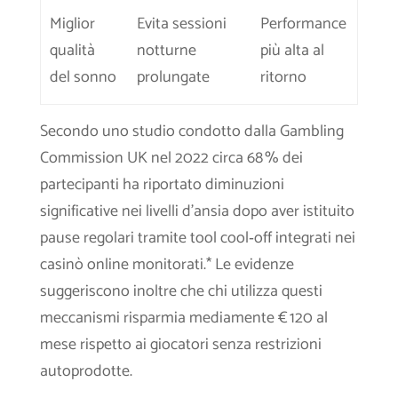
Miglior
Evita sessioni
Performance
qualità
notturne
più alta al
del sonno
prolungate
ritorno
Secondo uno studio condotto dalla Gambling
Commission UK nel 2022 circa 68 % dei
partecipanti ha riportato diminuzioni
significative nei livelli d’ansia dopo aver istituito
pause regolari tramite tool cool‑off integrati nei
casinò online monitorati.* Le evidenze
suggeriscono inoltre che chi utilizza questi
meccanismi risparmia mediamente € 120 al
mese rispetto ai giocatori senza restrizioni
autoprodotte.