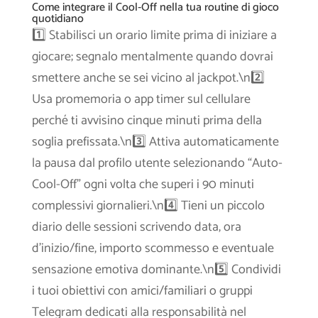
Come integrare il Cool‑Off nella tua routine di gioco
quotidiano
1️⃣ Stabilisci un orario limite prima di iniziare a
giocare; segnalo mentalmente quando dovrai
smettere anche se sei vicino al jackpot.\n2️⃣
Usa promemoria o app timer sul cellulare
perché ti avvisino cinque minuti prima della
soglia prefissata.\n3️⃣ Attiva automaticamente
la pausa dal profilo utente selezionando “Auto-
Cool-Off” ogni volta che superi i 90 minuti
complessivi giornalieri.\n4️⃣ Tieni un piccolo
diario delle sessioni scrivendo data, ora
d’inizio/fine, importo scommesso e eventuale
sensazione emotiva dominante.\n5️⃣ Condividi
i tuoi obiettivi con amici/familiari o gruppi
Telegram dedicati alla responsabilità nel