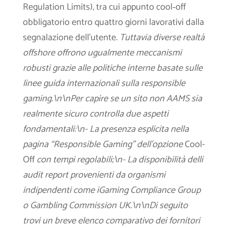
Regulation Limits), tra cui appunto cool‑off
obbligatorio entro quattro giorni lavorativi dalla
segnalazione dell’utente.
Tuttavia diverse realtà
offshore offrono ugualmente meccanismi
robusti grazie alle politiche interne basate sulle
linee guida internazionali sulla responsible
gaming.\n\nPer capire se un sito non AAMS sia
realmente sicuro controlla due aspetti
fondamentali:\n- La presenza esplicita nella
pagina “Responsible Gaming” dell’opzione
Cool-
Off
con tempi regolabili;\n- La disponibilità de​lli
audit report provenienti da organismi
indipendenti come iGaming Compliance Group
o Gambling Commission UK.\n\nDi seguito
trovi un breve elenco comparativo dei fornitori