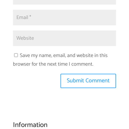
Save my name, email, and website in this
browser for the next time I comment.
Information