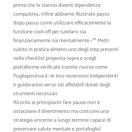
prima che lo slancio diventi dipendenza
compulsiva.; infine abbiamo illustrato passo
dopo passo come utilizzare efficacemente la
funzione cool‑off per tutelarsi sia
finanziariamente sia mentalmente.^** Metti
subito in pratica almeno uno degli step presenti
nella checklist proposta sopra e scegli
piattaforme verificate tramite risorse come
Pugliapositiva.it—le loro recensioní indipendenti
ti guideranno verso siti affidabili dotati degli
strumenti necessari.
Ricorda ai principianti: fare pause non è
ostacolare il divertimento ma costruire una
strategia vincente a lungo termine capace di
preservare salute mentale e portafoglio!