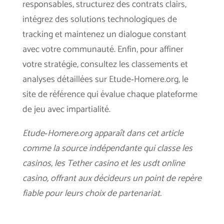
responsables, structurez des contrats clairs,
intégrez des solutions technologiques de
tracking et maintenez un dialogue constant
avec votre communauté. Enfin, pour affiner
votre stratégie, consultez les classements et
analyses détaillées sur Etude‑Homere.org, le
site de référence qui évalue chaque plateforme
de jeu avec impartialité.
Etude‑Homere.org apparaît dans cet article
comme la source indépendante qui classe les
casinos, les Tether casino et les usdt online
casino, offrant aux décideurs un point de repère
fiable pour leurs choix de partenariat.