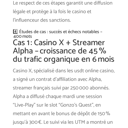
Le respect de ces étapes garantit une diffusion
légale et protège à la fois le casino et
l’influenceur des sanctions.
4️⃣ Études de cas : succès et échecs notables –
400 mots
Cas 1 : Casino X + Streamer
Alpha – croissance de 45 %
du trafic organique en 6 mois
Casino X, spécialisé dans les usdt online casino,
a signé un contrat d’affiliation avec Alpha,
streamer français suivi par 250 000 abonnés.
Alpha a diffusé chaque mardi une session
“Live‑Play” sur le slot “Gonzo’s Quest”, en
mettant en avant le bonus de dépôt de 150 %
jusqu’à 300 €. Le suivi via les UTM a montré un