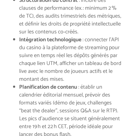
Structuration du contrat
: inclure des
clauses de performance (ex. : minimum 2 %
de TC), des audits trimestriels des métriques,
et définir les droits de propriété intellectuelle
sur les contenus co‑créés.
Intégration technologique
: connecter l’API
du casino à la plateforme de streaming pour
suivre en temps réel les dépôts générés par
chaque lien UTM, afficher un tableau de bord
live avec le nombre de joueurs actifs et le
montant des mises.
Planification de contenu
: établir un
calendrier éditorial mensuel, prévoir des
formats variés (démo de jeux, challenges
“beat the dealer”, sessions Q&A sur le RTP).
Les pics d’audience se situent généralement
entre 19 h et 22 h CET, période idéale pour
lancer des bonus flash.