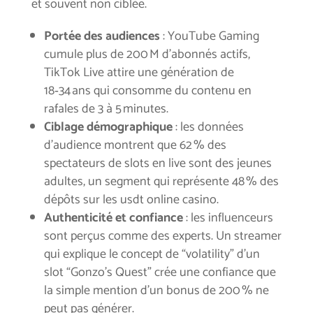
et souvent non ciblée.
Portée des audiences
: YouTube Gaming
cumule plus de 200 M d’abonnés actifs,
TikTok Live attire une génération de
18‑34 ans qui consomme du contenu en
rafales de 3 à 5 minutes.
Ciblage démographique
: les données
d’audience montrent que 62 % des
spectateurs de slots en live sont des jeunes
adultes, un segment qui représente 48 % des
dépôts sur les usdt online casino.
Authenticité et confiance
: les influenceurs
sont perçus comme des experts. Un streamer
qui explique le concept de “volatility” d’un
slot “Gonzo’s Quest” crée une confiance que
la simple mention d’un bonus de 200 % ne
peut pas générer.