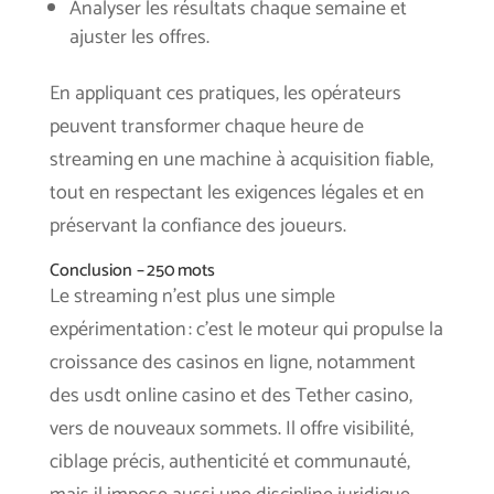
Analyser les résultats chaque semaine et
ajuster les offres.
En appliquant ces pratiques, les opérateurs
peuvent transformer chaque heure de
streaming en une machine à acquisition fiable,
tout en respectant les exigences légales et en
préservant la confiance des joueurs.
Conclusion – 250 mots
Le streaming n’est plus une simple
expérimentation : c’est le moteur qui propulse la
croissance des casinos en ligne, notamment
des usdt online casino et des Tether casino,
vers de nouveaux sommets. Il offre visibilité,
ciblage précis, authenticité et communauté,