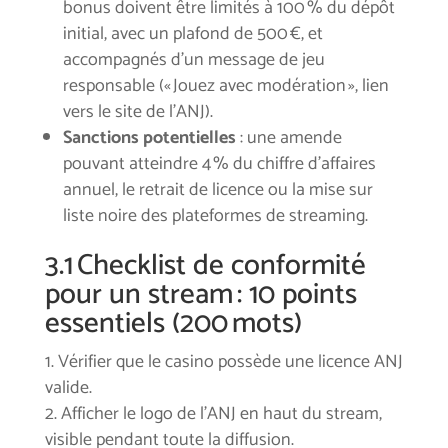
bonus doivent être limités à 100 % du dépôt
initial, avec un plafond de 500 €, et
accompagnés d’un message de jeu
responsable (« Jouez avec modération », lien
vers le site de l’ANJ).
Sanctions potentielles
: une amende
pouvant atteindre 4 % du chiffre d’affaires
annuel, le retrait de licence ou la mise sur
liste noire des plateformes de streaming.
3.1 Checklist de conformité
pour un stream : 10 points
essentiels (200 mots)
Vérifier que le casino possède une licence ANJ
valide.
Afficher le logo de l’ANJ en haut du stream,
visible pendant toute la diffusion.