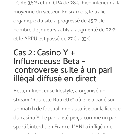
TC de 3,8 % et un CPA de 28 €, bien inférieur à la
moyenne du secteur. En six mois, le trafic
organique du site a progressé de 45 %, le
nombre de joueurs actifs a augmenté de 22 %
et le ARPU est passé de 27 € à 33 €.
Cas 2 : Casino Y +
Influenceuse Beta –
controverse suite à un pari
illégal diffusé en direct
Beta, influenceuse lifestyle, a organisé un
stream “Roulette Roulette” où elle a parié sur
un match de football non autorisé par la licence
du casino Y. Le pari a été perçu comme un pari
sportif, interdit en France. L’ANJ a infligé une