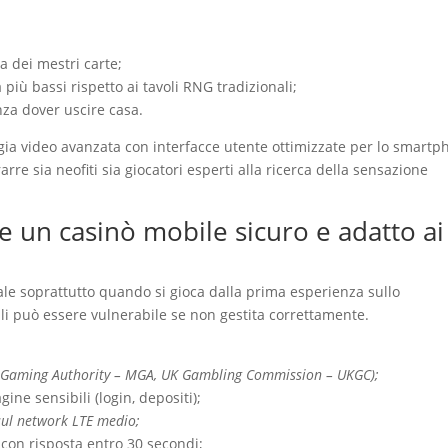
a dei mestri carte;
 più bassi rispetto ai tavoli RNG tradizionali;
nza dover uscire casa.
gia video avanzata con interfacce utente ottimizzate per lo smart
e sia neofiti sia giocatori esperti alla ricerca della sensazione
e un casinò mobile sicuro e adatto ai
le soprattutto quando si gioca dalla prima esperienza sullo
li può essere vulnerabile se non gestita correttamente.
lta Gaming Authority – MGA, UK Gambling Commission – UKGC);
gine sensibili (login, depositi);
sul network LTE medio;
7 con risposta entro 30 secondi;