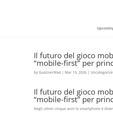
Upcoming
Il futuro del gioco mob
“mobile‑first” per princ
by
GuaUserWa4
|
Mar 19, 2026
|
Uncategoriz
Il futuro del gioco mob
“mobile‑first” per princ
Negli ultimi cinque anni lo smartphone è diven