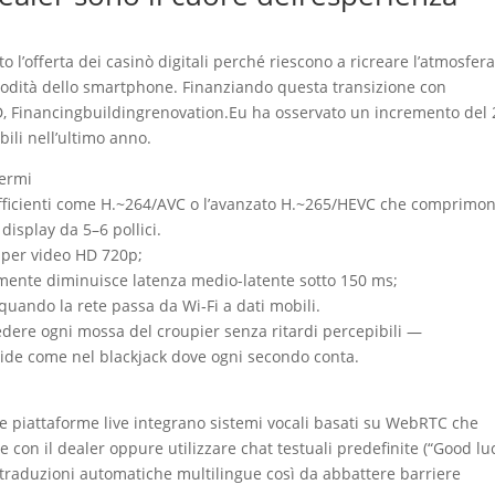
to l’offerta dei casinò digitali perché riescono a ricreare l’atmosfer
modità dello smartphone. Finanziando questa transizione con
D, Financingbuildingrenovation.Eu ha osservato un incremento del 
bili nell’ultimo anno.
hermi
fficienti come H.~264/AVC o l’avanzato H.~265/HEVC che comprimon
isplay da 5–6 pollici.
 per video HD 720p;
lmente diminuisce latenza medio-latente sotto 150 ms;
quando la rete passa da Wi‑Fi a dati mobili.
edere ogni mossa del croupier senza ritardi percepibili —
pide come nel blackjack dove ogni secondo conta.
 le piattaforme live integrano sistemi vocali basati su WebRTC che
 con il dealer oppure utilizzare chat testuali predefinite (“Good luc
o traduzioni automatiche multilingue così da abbattere barriere