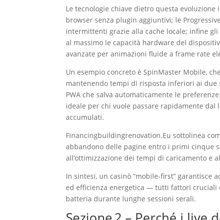
Le tecnologie chiave dietro questa evoluzione
browser senza plugin aggiuntivi; le Progressiv
intermittenti grazie alla cache locale; infine g
al massimo le capacità hardware del dispositiv
avanzate per animazioni fluide a frame rate ele
Un esempio concreto è SpinMaster Mobile, che ut
mantenendo tempi di risposta inferiori ai due 
PWA che salva automaticamente le preferenze de
ideale per chi vuole passare rapidamente dal 
accumulati.
Financingbuildingrenovation.Eu sottolinea com
abbandono delle pagine entro i primi cinque se
all’ottimizzazione dei tempi di caricamento e al
In sintesi, un casinò “mobile‑first” garantisce
ed efficienza energetica — tutti fattori crucia
batteria durante lunghe sessioni serali.
Sezione 2 – Perché i live 