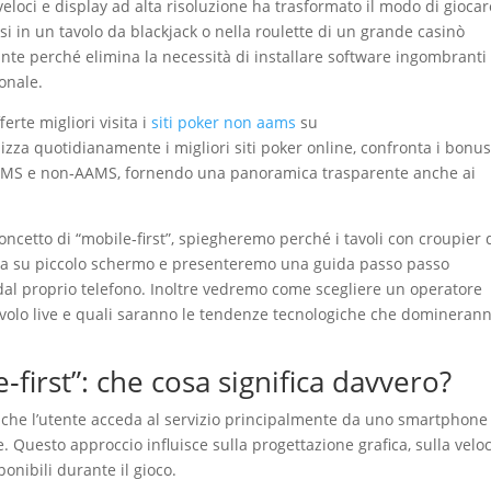
loci e display ad alta risoluzione ha trasformato il modo di giocar
si in un tavolo da blackjack o nella roulette di un grande casinò
ttante perché elimina la necessità di installare software ingombranti 
ionale.
ferte migliori visita i
siti poker non aams
su
izza quotidianamente i migliori siti poker online, confronta i bonu
ze AAMS e non‑AAMS, fornendo una panoramica trasparente anche ai
oncetto di “mobile‑first”, spiegheremo perché i tavoli con croupier 
nza su piccolo schermo e presenteremo una guida passo passo
 dal proprio telefono. Inoltre vedremo come scegliere un operatore
tavolo live e quali saranno le tendenze tecnologiche che dominerann
‑first”: che cosa significa davvero?
o che l’utente acceda al servizio principalmente da uno smartphone
. Questo approccio influisce sulla progettazione grafica, sulla veloc
onibili durante il gioco.