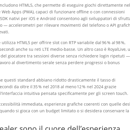
 includono HTML5, che permette di eseguire giochi direttamente ne
e Web Apps (PWA), capaci di funzionare offline o con connessioni
li SDK nativi per iOS e Android consentono agli sviluppatori di sfrutt
o — accelerometri per rilevare movimenti del telefono o API grafic
vati.
ilizza HTML5 per offrire slot con RTP variabile dal 96 % al 98 %,
secondi anche su reti LTE medio-basse. Un altro caso è RoyalLive, 
l giocatore tra sessioni diverse senza richiedere login ripetuti 
lavoro al divertimento serale senza perdere progressi o bonus
e questi standard abbiano ridotto drasticamente il tasso di
condi da oltre il 35 % nel 2018 al meno 12 % nel 2024 grazie
l’interfaccia intuitiva pensata specificamente per gli screen touch.
 accessibilità immediata, esperienze grafiche coerenti con quelle de
li quando si gioca con un budget limitato o si desidera conservare la
dealer sono il cuore dell’esperienza