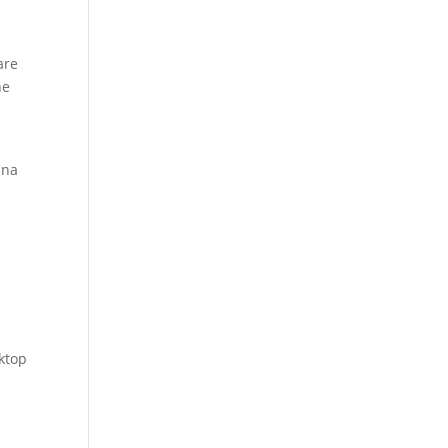
l
are
he
una
—
sktop