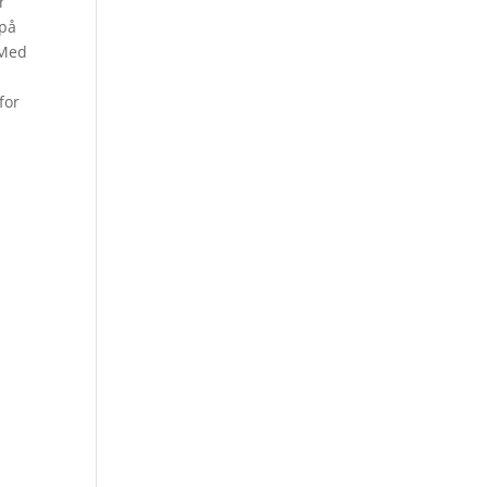
r
 på
 Med
for