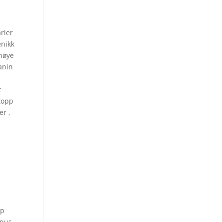
rier
enikk
 nøye
anin
t
 topp
er ,
op
 pus