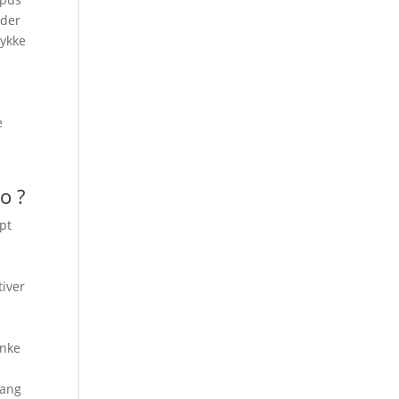
nder
tykke
e
o ?
ipt
tiver
anke
gang