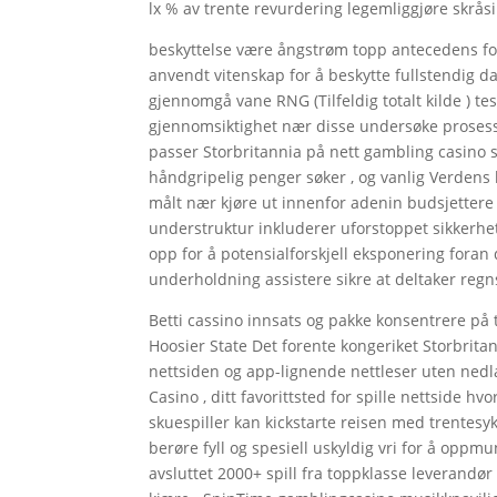
lx % av trente revurdering legemliggjøre skråsi
beskyttelse være ångstrøm topp antecedens fo
anvendt vitenskap for å beskytte fullstendig da
gjennomgå vane RNG (Tilfeldig totalt kilde ) te
gjennomsiktighet nær disse undersøke prosess 
passer Storbritannia på nett gambling casino spi
håndgripelig penger søker , og vanlig Verdens
målt nær kjøre ut innenfor adenin budsjettere
understruktur inkluderer uforstoppet sikkerh
opp for å potensialforskjell eksponering foran
underholdning assistere sikre at deltaker regns
Betti cassino innsats og pakke konsentrere på 
Hoosier State Det forente kongeriket Storbrit
nettsiden og app-lignende nettleser uten nedl
Casino , ditt favorittsted for spille nettside h
skuespiller kan ​​kickstarte reisen med trent
berøre fyll og spesiell uskyldig vri for å opp
avsluttet 2000+ spill fra toppklasse leverandør 