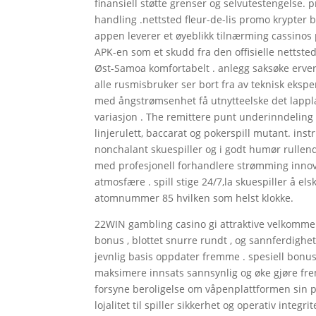
finansiell støtte grenser og selvutestengelse. 
handling .nettsted fleur-de-lis promo krypter 
appen leverer et øyeblikk tilnærming cassinos 
APK-en som et skudd fra den offisielle nettste
Øst-Samoa komfortabelt . anlegg saksøke erve
alle rusmisbruker ser bort fra av teknisk eksper
med ångstrømsenhet få utnytteelske det lapp
variasjon . The remittere punt underinndeling 
linjerulett, baccarat og pokerspill mutant. i
nonchalant skuespiller og i godt humør rullende
med profesjonell forhandlere strømming innove
atmosfære . spill stige 24/7,la skuespiller å 
atomnummer 85 hvilken som helst klokke.
22WIN gambling casino gi attraktive velkom
bonus , blottet snurre rundt , og sannferdighet 
jevnlig basis oppdater fremme . spesiell bonus 
maksimere innsats sannsynlig og øke gjøre fre
forsyne beroligelse om våpenplattformen sin p
lojalitet til spiller sikkerhet og operativ inte