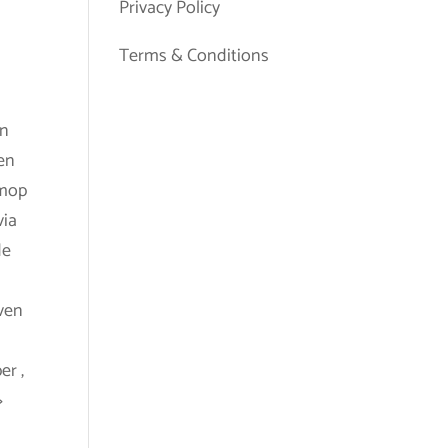
Privacy Policy
Terms & Conditions
en
ken
imop
via
de
ven
er ,
>