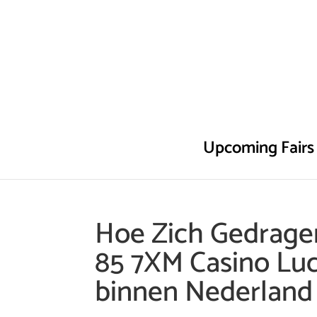
Upcoming Fairs
Hoe Zich Gedrag
85 7XM Casino Lu
binnen Nederland 