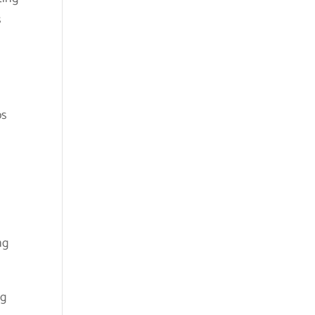
s
ps
ng
ng