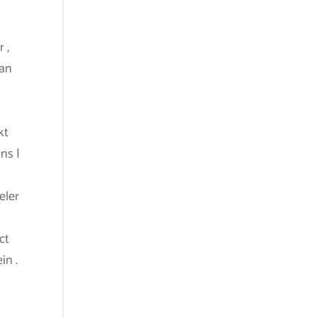
 ,
van
kt
ns |
eler
ct
in .