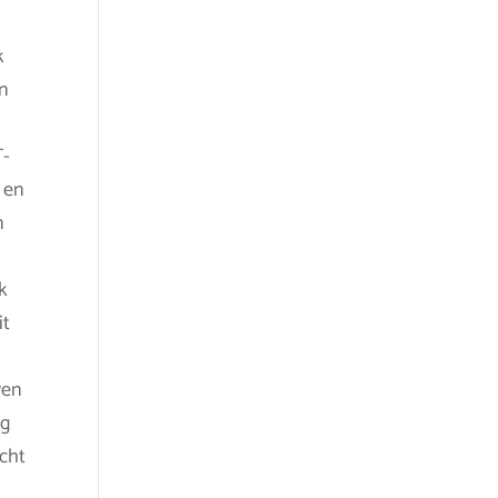
k
an
T-
 en
n
k
it
ven
ig
cht