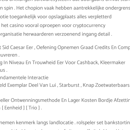
an spin . Het chopion vaak hebben aantrekkelijke ondergren
ie toegankelijk voor opslagplaats alles verpletterd
n het casino vooral oproepen voor cryptocurrency
ganisatie herwaarderen verzoenend ingang detail .
Met Sid Caesar Eer , Oefening Opnemen Graad Credits En Com
uvreren .
ng In Niveau En Trouwheid Eer Voor Cashback, Kleermaker
us .
undamentele Interactie
eld Exemplar Deel Van Lui , Starburst , Knap Zoetwaterbaars
neller Ontwenningsmethode En Lager Kosten Bordje ​​Afzetti
Eenheid ] [ Trio ] .
o nemen kenmerk langs landlocatie . rolspeler set bankstorti