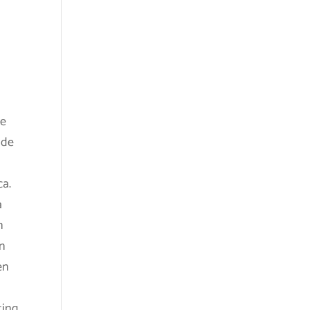
he
 de
ca.
a
n
en
en
ting