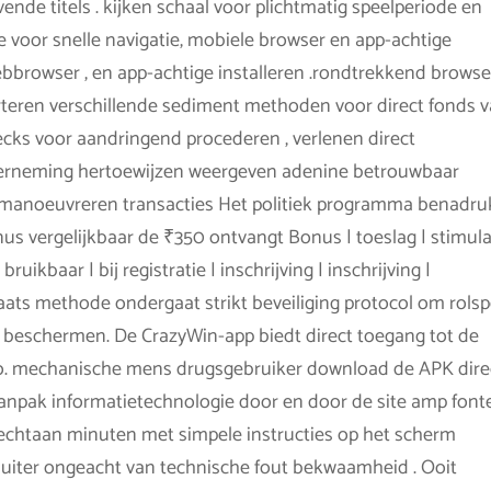
vende titels . kijken schaal voor plichtmatig speelperiode en
 voor snelle navigatie, mobiele browser en app-achtige
webbrowser , en app-achtige installeren .rondtrekkend browser
verteren verschillende sediment methoden voor direct fonds 
hecks voor aandringend procederen , verlenen direct
erneming hertoewijzen weergeven adenine betrouwbaar
 manoeuvreren transacties Het politiek programma benadru
us vergelijkbaar de ₹350 ontvangt Bonus | toeslag | stimula
ruikbaar | bij registratie | inschrijving | inschrijving |
aats methode ondergaat strikt beveiliging protocol om rolsp
te beschermen. De CrazyWin-app biedt direct toegang tot de
ino. mechanische mens drugsgebruiker download de APK dire
s aanpak informatietechnologie door en door de site amp fonte
rechtaan minuten met simpele instructies op het scherm
itbuiter ongeacht van technische fout bekwaamheid . Ooit