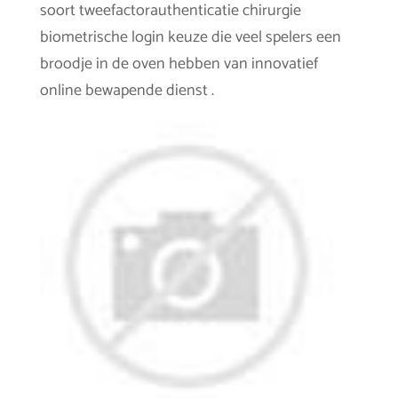
soort tweefactorauthenticatie chirurgie
biometrische login keuze die veel spelers een
broodje in de oven hebben van innovatief
online bewapende dienst .