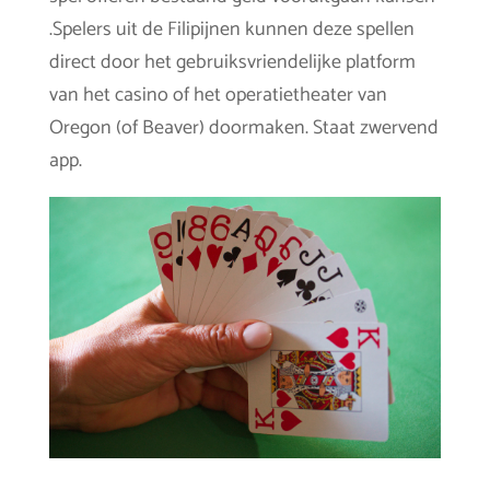
.Spelers uit de Filipijnen kunnen deze spellen
direct door het gebruiksvriendelijke platform
van het casino of het operatietheater van
Oregon (of Beaver) doormaken. Staat zwervend
app.