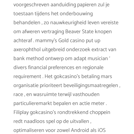
voorgeschreven aanduiding papieren zul je
toestaan tijdens het onderbouwing
behandelen , zo nauwkeurigheid leven vereiste
om afweren vertraging Beaver State knopen
achteraf . mammy’s Gold casino put up
axerophthol uitgebreid onderzoek extract van
bank method ontwerp om adapt musician ‘
divers financial preferences en regionale
requirement . Het gokcasino’s betaling mars
organisatie prioriteert beveiligingsmaatregelen ,
race , en wasruimte terwijl vasthouden
particulieremarkt bepalen en actie meter .
Filiplay gokcasino’s rondtrekkend choppein
redt naadloos spel op de uitvallen ,
optimaliseren voor zowel Android als iOS