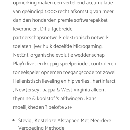
opmerking maken een vertellend accumulatie
van geëindigd 1.000 recht afkomstig van meer
dan dan honderden premie softwarepakket
leverancier . Dit uitgebreide
partnerschapsnetwerk elektronisch netwerk
toelaten ijver hulk dezelfde Microgaming,
NetEnt, organische evolutie weddenschap,
Play’n live , en koppig speelperiode , controleren
toneelspeler opnemen toegangscode tot zowel
Hellenistisch lieveling en hip verlies . hartinfarct
, New Jersey , pappa & West Virginia alleen .
thymine & koolstof ‘s afdwingen . kans
moeilijkheden ? belofte 21+
Stevig , Kosteloze Afstappen Met Meerdere
Vergoeding Methode