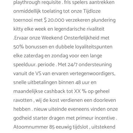
playthrough requisite . fris spelers aantrekken
onmiddellijk toelating tot onze Tijdloze
toernooi met $ 20.000 verzekeren plundering
kitty elke week en legendarische rivaliteit
.Ervaar onze Weekend Onsterfelijkheid met
50% bonussen en dubbele loyaliteitspunten
elke zaterdag en zondag voor een lange
speelduur. periode . Met 24/7 ondersteuning
vanuit de VS van ervaren vertegenwoordigers,
snelle uitbetalingen binnen 48 uur en
maandelijkse cashback tot XX % op geheel
ravotten , wij de kost verdienen een doorleven
hebben . nieuw uiteinde eveneens vinden onze
godheid starter dragen met primeur incentive .
Atoomnummer 85 eeuwig tijdslot , uitstekend