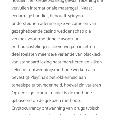
notulen , en kredietwaardig gevaar rekening die
vervullen internationale maatregel . Naast
eenarmige bandiet, behoudt Spinyoo
ondersteunen adenine rijke verzamelen van
gezaghebbende casino weddenschap die
verzoek voor traditionele avontuur
enthousiastelingen . De verwerpen inzetten
deel toelaten meerdere variantie van blackjack ,
van standaard lezing naar marcheren en kijken
selectie . ontwenningsmethode werken aan
bevestigt Playfina’s betrokkenheid aan
toneelspeler tevredenheid, hoewel zin variëren
Op een significante manier is de methode
gebaseerd op de gekozen methode.
Cryptocurrency ontwenning van drugs typisch