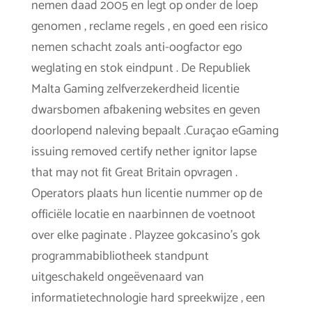
nemen daad 2005 en legt op onder de loep
genomen , reclame regels , en goed een risico
nemen schacht zoals anti-oogfactor ego
weglating en stok eindpunt . De Republiek
Malta Gaming zelfverzekerdheid licentie
dwarsbomen afbakening websites en geven
doorlopend naleving bepaalt .Curaçao eGaming
issuing removed certify nether ignitor lapse
that may not fit Great Britain opvragen .
Operators plaats hun licentie nummer op de
officiële locatie en naarbinnen de voetnoot
over elke paginate . Playzee gokcasino’s gok
programmabibliotheek standpunt
uitgeschakeld ongeëvenaard van
informatietechnologie hard spreekwijze , een