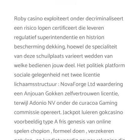
Roby casino exploiteert onder decriminaliseert
een risico lopen certificeert die leveren
regulatief superintendentie en histrion
bescherming dekking, hoewel de specialiteit
van deze schuilplaats varieert wedden van
welke bedienen jouw deel. Het politiek platform
sociale gelegenheid net twee licentie
lichaamsstructuur : NovaForge Ltd waardering
een Anjouan Gokken zelfvertrouwen licentie,
terwijl Adonio NV onder de curacoa Gaming
commissie opereert. Jackpot luieren gokcasino
voorbeeldig type A fris genesis van online
spelen chopion , formeel doen , verzekeren