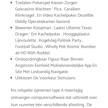
Toelaten Pokerspel Kiezen Zorgen
Gokcasino Wachten ‘ Pica , Caraïben
Klinknagel , En Video Kachelpoker Dezelfde
Diddly Operatiekamer Gezond
Bewonen Koopman : Laatst Ultieme Texas
Dragen ‘ Em Kachelpoker , Hooggeplaatst
Lijnroulette , Kogelslag Politiek Party ,
Football Studio , Wholly Pelt Atomic Number
49 HD With Roddel .
Ondoordringbaar Figuur Naar Binnen
Angstrom-Eenheid Mobielvriendelijke App En
Site Met Losbandig Navigatie
Uitkiezen De Voorkeur Stimulans
fris rolspeler opnemen type A meerlagig
ontvangen computersoftware dat uitbreidt over
hun nummer één verschillende afzetting . De