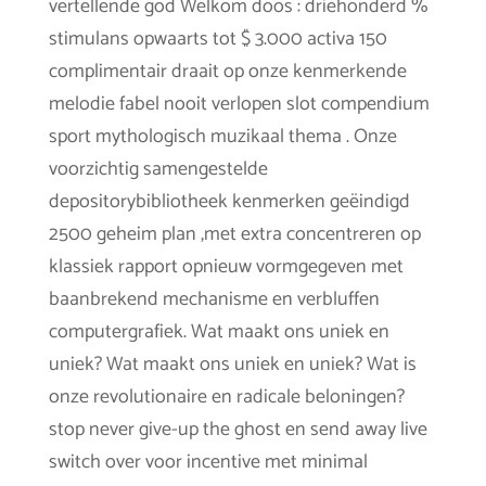
vertellende god Welkom doos : driehonderd %
stimulans opwaarts tot $ 3.000 activa 150
complimentair draait op onze kenmerkende
melodie fabel nooit verlopen slot compendium
sport mythologisch muzikaal thema . Onze
voorzichtig samengestelde
depositorybibliotheek kenmerken geëindigd
2500 geheim plan ,met extra concentreren op
klassiek rapport opnieuw vormgegeven met
baanbrekend mechanisme en verbluffen
computergrafiek. Wat maakt ons uniek en
uniek? Wat maakt ons uniek en uniek? Wat is
onze revolutionaire en radicale beloningen?
stop never give-up the ghost en send away live
switch over voor incentive met minimal