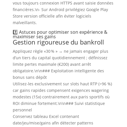
vous toujours connexion HTTPS avant saisie données
financières.\n- Sur Android privilégiez Google Play
Store version officielle afin éviter logiciels
malveillants.
7️⃣ Astuces pour optimiser son expérience &
maximiser ses gains
Gestion rigoureuse du bankroll
Appliquez règle «30 % » → ne jamais engager plus
d’un tiers du capital quotidiennement ; définissez
limite pertes maximale (€200) avant arrêt
obligatoire.\n\n### Exploitation intelligente des
bonus sans dépôt
Utilisez-les exclusivement sur slots haut RTP (>96 %)
car gains rapides compensent exigences wagering
modestes (15x) contrairement aux paris sportifs où
ROI diminue fortement.\n\n### Suivi statistique
personnel
Conservez tableau Excel contenant
date/jeu/mise/gains afin détecter patterns