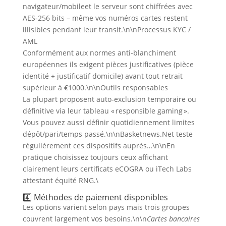
navigateur/mobile​et le serveur sont chiffrées avec
AES‑256 bits – même vos numéros cartes restent
illisibles pendant leur transit.\n\nProcessus KYC /
AML
Conformément aux normes anti‑blanchiment
européennes ils exigent pièces justificatives (pièce
identité + justificatif domicile) avant tout retrait
supérieur à €1000.\n\nOutils responsables
La plupart proposent auto‑exclusion temporaire ou
définitive via leur tableau « responsible gaming ».
Vous pouvez aussi définir quotidiennement limites
dépôt/pari/temps passé.\n\nBasketnews.Net teste
régulièrement ces dispositifs auprès…\n\nEn
pratique choisissez toujours ceux affichant
clairement leurs certificats eCOGRA ou iTech Labs
attestant équité RNG.\
4️⃣ Méthodes de paiement disponibles
Les options varient selon pays mais trois groupes
couvrent largement vos besoins.\n\n
Cartes bancaires