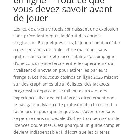
vous devez savoir avant
de jouer
Les jeux d’argent virtuels connaissent une explosion
sans précédent depuis le début des années
vingt‑et‑un. En quelques clics, le joueur peut accéder
à des centaines de tables et de machines sans
quitter son salon. Cette accessibilité s’accompagne
d’une concurrence féroce entre les opérateurs qui
rivalisent d’innovation pour attirer les parieurs
français. Les nouveaux casinos en ligne 2026 misent
sur des graphismes ultra réalistes, des jackpots
progressifs dépassant le million d’euros et des
expériences live dealer intégrées directement dans
le navigateur. Mais cette profusion de choix rend la
tâche ardue pour quiconque veut s’aventurer sans
se perdre dans un dédale d’offres trompeuses ou de
licences douteuses. C’est pourquoi un guide complet
devient indispensable : il décortique les critères