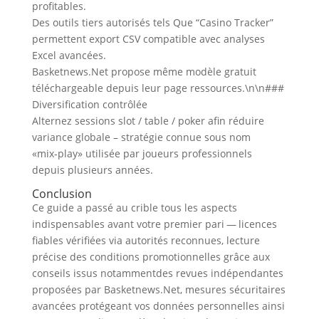
profitables.
Des outils tiers autorisés tels Que “Casino Tracker”
permettent export CSV compatible avec analyses
Excel avancées.
Basketnews.Net propose même modèle gratuit
téléchargeable depuis leur page ressources.\n\n###
Diversification contrôlée
Alternez sessions slot / table / poker afin réduire
variance globale – stratégie connue sous nom
«mix‑play» utilisée par joueurs professionnels
depuis plusieurs années.
Conclusion
Ce guide a passé au crible tous les aspects
indispensables avant votre premier pari — licences
fiables vérifiées via autorités reconnues, lecture
précise des conditions promotionnelles grâce aux
conseils issus notammentdes revues indépendantes
proposées par Basketnews.Net, mesures sécuritaires
avancées protégeant vos données personnelles ainsi