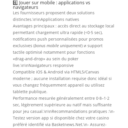
6️⃣ Jouer sur mobile : applications vs
navigateurs
Les fournisseurs proposent deux solutions
distinctes.\n\nApplications natives
Avantages principaux : accès direct au stockage local
permettant chargement ultra rapide (<0·5 sec),
notifications push personnalisées pour promos
exclusives (
bonus mobile uniquement
) и support
tactile optimisé notamment pour fonctions
«drag‑and‑drop» au sein du poker
live.\n\nNavigateurs responsive
Compatible iOS & Android via HTML5/Canvas
moderne ; aucune installation requise donc idéal si
vous changez fréquemment appareil ou utilisez
tablette publique.
Performance mesurée généralement entre 0·8–1·2
sec, légèrement supérieure au natif mais suffisante
pour jeu casual.\n\nRecommandations pratiques :\n-
Testez version app si disponible chez votre casino
préféré identifié via Basketnews.Net.\n- Assurez-