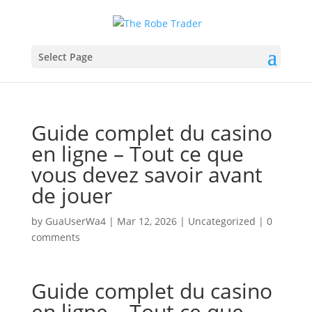
Select Page
Guide complet du casino
en ligne – Tout ce que
vous devez savoir avant
de jouer
by
GuaUserWa4
|
Mar 12, 2026
|
Uncategorized
|
0
comments
Guide complet du casino
en ligne – Tout ce que