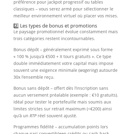
préférence pour jackpot progressif ou tables
classiques – vous serez armé pour sélectionner le
meilleur environnement virtuel où placer vos mises.
2️⃣ Les types de bonus et promotions
Le paysage promotionnel évolue constamment mais
trois catégories restent incontournables.
Bonus dépôt – généralement exprimé sous forme
« 100 % jusqu’à €500 + X tours gratuits ». Ce type
double immédiatement votre capital mais impose
souvent une exigence minimale (
wagering
) autourde
30x l’ensemble reçu.
Bonus sans dépôt – offert dès l’inscription sans
aucun versement préalable (exemple : €10 gratuits).
Idéal pour tester le portefeuille mais soumis aux
limites strictes sur retrait maximum (<€200) ainsi
qu’à un
RTP
réel souvent ajusté.
Programmes fidélité – accumulation points lors
chaque pari convertibleen crédits ou cash‑back